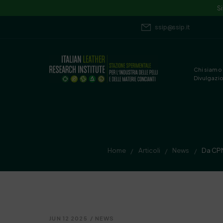
S
ssip@ssip.it
Chi siamo
Divulgazi
Home
Articoli
News
Da CPMC
/
/
/
JUN 12 2025
/
NEWS