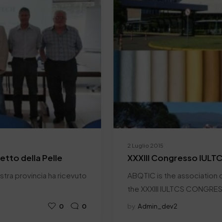
2 Luglio 2015
retto della Pelle
XXXIII Congresso IULT
nostra provincia ha ricevuto
ABQTIC is the association c
the XXXIII IULTCS CONGRE
0
0
by
Admin_dev2