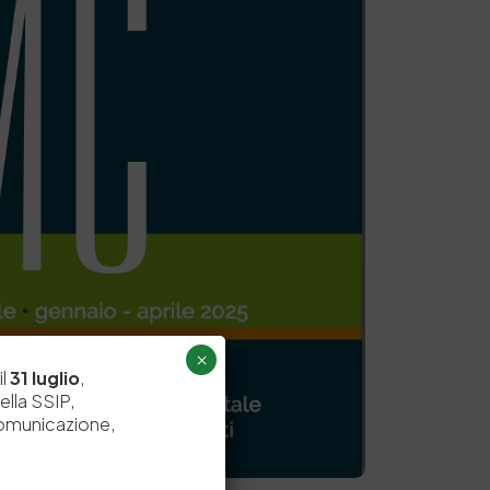
×
il
31 luglio
,
ella SSIP,
comunicazione,