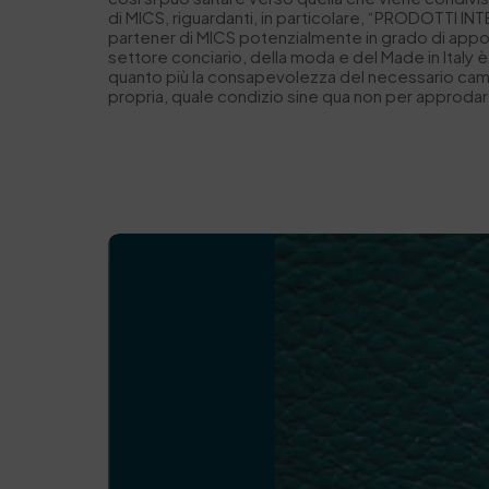
di MICS, riguardanti, in particolare, “PRODOTTI IN
partener di MICS potenzialmente in grado di apporta
settore conciario, della moda e del Made in Italy è
quanto più la consapevolezza del necessario cambi
propria, quale condizio sine qua non per approdar