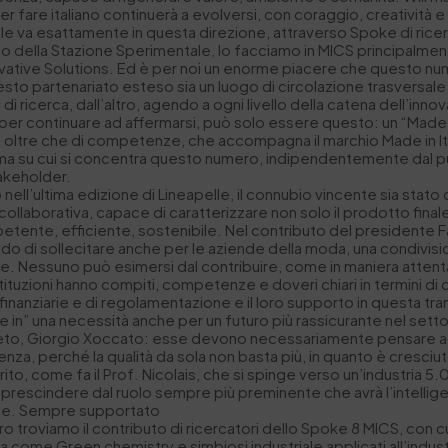
 fare italiano continuerà a evolversi, con coraggio, creatività e r
bile va esattamente in questa direzione, attraverso Spoke di ricer
el caso della Stazione Sperimentale, lo facciamo in MICS principalm
tive Solutions. Ed è per noi un enorme piacere che questo numer
esto partenariato esteso sia un luogo di circolazione trasversal
 di ricerca, dall’altro, agendo a ogni livello della catena dell’in
y, per continuare ad affermarsi, può solo essere questo: un “Made
e, oltre che di competenze, che accompagna il marchio Made in It
ma su cui si concentra questo numero, indipendentemente dal punto
takeholder.
 nell’ultima edizione di Lineapelle, il connubio vincente sia stato
re, collaborativa, capace di caratterizzare non solo il prodotto fi
etente, efficiente, sostenibile. Nel contributo del presidente Fabr
do di sollecitare anche per le aziende della moda, una condivis
ne. Nessuno può esimersi dal contribuire, come in maniera attenta
e istituzioni hanno compiti, competenze e doveri chiari in termini d
 finanziarie e di regolamentazione e il loro supporto in questa tra
ake in” una necessità anche per un futuro più rassicurante nel sett
to, Giorgio Xoccato: esse devono necessariamente pensare ad u
ficienza, perché la qualità da sola non basta più, in quanto è cresciu
o, come fa il Prof. Nicolais, che si spinge verso un’industria 5.0,
prescindere dal ruolo sempre più preminente che avrà l’intelligenza
rale. Sempre supportato
 troviamo il contributo di ricercatori dello Spoke 8 MICS, con cui 
a come Green chemistry e simbiosi industriale applicati all’indust