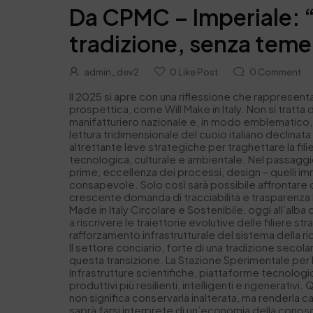
Da CPMC – Imperiale: “Da
tradizione, senza temer
admin_dev2
0
Like Post
0
Comment
Il 2025 si apre con una riflessione che rappresenta
prospettica, come Will Make in Italy. Non si tratt
manifatturiero nazionale e, in modo emblematico, il 
lettura tridimensionale del cuoio italiano declinat
altrettante leve strategiche per traghettare la fil
tecnologica, culturale e ambientale. Nel passaggio 
prime, eccellenza dei processi, design – quelli imm
consapevole. Solo così sarà possibile affrontare c
crescente domanda di tracciabilità e trasparenza l
Made in Italy Circolare e Sostenibile, oggi all’alba
a riscrivere le traiettorie evolutive delle filiere s
rafforzamento infrastrutturale del sistema della ri
Il settore conciario, forte di una tradizione secol
questa transizione. La Stazione Sperimentale per l’
infrastrutture scientifiche, piattaforme tecnolog
produttivi più resilienti, intelligenti e rigenerat
non significa conservarla inalterata, ma renderla c
saprà farsi interprete di un’economia della cono