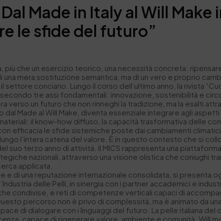
l Made in Italy al Will Make in
e le sfide del futuro”
, più che un esercizio teorico, una necessità concreta: ripensare 
a di una mera sostituzione semantica, ma di un vero e proprio cam
settore conciario. Lungo il corso dell’ultimo anno, la rivista “Cuo
a secondo tre assi fondamentali: innovazione, sostenibilità e circ
iera verso un futuro che non rinneghi la tradizione, ma la esalti 
dal Made al Will Make, diventa essenziale integrare agli aspetti t
ateriali: il know-how diffuso, la capacità trasformativa delle com
on efficacia le sfide sistemiche poste dai cambiamenti climatici
ungo l’intera catena del valore. È in questo contesto che si coll
 del suo terzo anno di attività. Il MICS rappresenta una piattafor
trategiche nazionali, attraverso una visione olistica che coniughi t
cerca applicata.
are e di una reputazione internazionale consolidata, si presenta o
Industria delle Pelli, in sinergia con i partner accademici e indus
iche condivise, e reti di competenze verticali capaci di accomp
ivi. Questo percorso non è privo di complessità, ma è animato da u
apace di dialogare con i linguaggi del futuro. La pelle italiana d
scenza, capace di rigenerare valore, ambiente e comunità. Will 