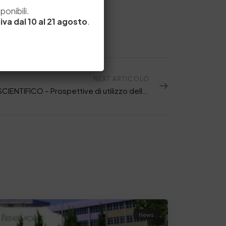
e
onibili.
iva dal 10 al 21 agosto
.
NEXT ARTICOLO
FOCUS SCIENTIFICO – Prospettive di utilizzo dell’anidride carbonica supercritica in ambito conciario- II PT
News