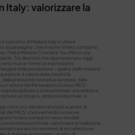
 Italy: valorizzare la
il concetto di Made in Italy in chiave
bio di paradigma, che investe l’intero comparto
io, Pelli e Materie Concianti” ha offerto una
olarità. Tre direttrici che rappresentano oggi
attraverso nuove forme di espressione
angibili della produzione – qualità delle materie
petenze, il valore della creatività
, dalla pressione normativa europea, dalla
oca l’azione del Partenariato Esteso MICS –
ma multidisciplinare e intersettoriale che ambisce
ransizione ecologica, simbiosi industriale, e
ggi come uno dei laboratori più avanzati di
triali del MICS, sta investendo su nuove
agnare l’intero comparto verso modelli
na convinzione profonda: valorizzare la tradizione
el domani sarà ancora sinonimo di eccellenza se
make è dunque un impegno, un atto di