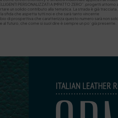
TELLIGENTI PERSONALIZZATI A IMPATTO ZERO”, progetti attorno ai q
re un solido contributo alla tematica. La strada è già tracciata, s
 la sfida che aspetta tutti noi e che sarà tanto vincente
o di prospettiva che caratterizza questo numero sarà non solo ch
e al futuro, che come si suol dire è sempre un po’ già presente.