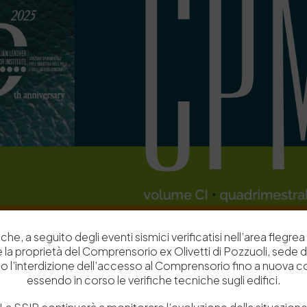
che, a seguito degli eventi sismici verificatisi nell’area flegrea 
 e la proprietà del Comprensorio ex Olivetti di Pozzuoli, sede d
o l’interdizione dell’accesso al Comprensorio fino a nuova 
essendo in corso le verifiche tecniche sugli edifici.