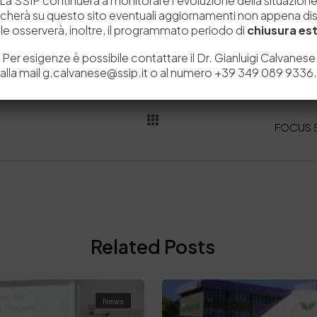
La SSIP continuerà a monitorare l’evoluzione della situazion
icherà su questo sito eventuali aggiornamenti non appena disp
e osserverà, inoltre, il programmato periodo di
chiusura est
Per esigenze è possibile contattare il Dr. Gianluigi Calvanese
alla mail g.calvanese@ssip.it o al numero +39 349 089 9336.
Related Posts
News