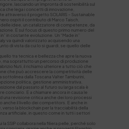
igore, lasciando un’impronta di sostenibilità sul
ca che lega i concetti di innovazione,
ente attraverso il progetto SOLARIS – Sustainable
o ospiti il contributo di Marco Taisch,
e delle idee, un catalizzatore di competenze, da
novazione. E sul focus di questo primo numero del
 in” in costante evoluzione. Un “Made in”
aly va quindi valorizzato acquisendo una
 di vista da cui lo si guardi, se quello delle
 quello tra tecnica e bellezza che apre la nuova
nale, ma soprattutto un percorso di produzione
izio Nuti, il richiamo ulteriore a tutto ciò che
ione che può accrescere la competitività delle
 sottolinea dalla Toscana Valter Tamburini,
i opzione politica, gestione amministrativa,
nsizione dal passato al futuro su larga scala è
ore conciario. E a chiamare ancora in causa le
na revisione critica anche dei loro processi
to anche il livello dei competitors. E anche in
 verso la blockchain per la tracciabilità della
 artificiale, in questo come in tutti i settori
la SSIP collabora nella filiera pelle, perché solo
ria conciaria, grazie anche ai progetti Flagship