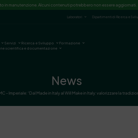
ito in manutenzione. Alcuni contenuti potrebbero non essere aggiornati.
Laboratori
Dipartimenti di Ricerca e Svi
Servizi
Ricerca e Sviluppo
Formazione
one scientifica e documentazione
News
 – Imperiale: “Dal Made in Italy al Will Make in Italy: valorizzare la tradizi