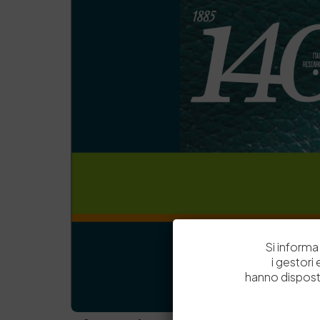
Si informa 
i gestori
hanno dispost