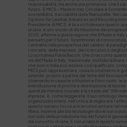
responsabilità, ma anche una promessa: che il saper
futuro. E MICS – Made in Italy Circolare e Sosteni
sostenibilità, tracciabilità della filiera pelle. N
Options for Leather Advances and Recycling Innova
Presidente di MICS: è lui a sottolineare quanto qu
un lato, e uno snodo di distribuzione dei progressi
2025, afferma a giusta ragione che Il Made in Ital
pensato per il futuro. Il patrimonio di conoscenz
centralità nella prospettiva del cambio di paradig
concerie, delle imprese, dei ricercatori o degli s
Lo sottolinea Fulvia Bacchi, che ci racconta quanto
via del Made in Italy: trasversale, multidisciplina
che solo in Italia può essere così qualificato, comp
MICS può rappresentare, ossia lo strumento in gra
aziende, proprio a partire dal tema dell’innovazio
chiamando in causa le istituzioni e il loro ruolo: l
individuazione di priorità e destinazione di risorse
quindi da ritenersi cruciale e la strada del “Will m
imprese, è, come leggerete, il suo omologo Vene
organizzativi interni, nell’ottica di migliorare l’ef
questo numero tocca ai ricercatori entrare nel merit
filiera, insieme alle biotecnologie dove non si può 
non solo della produzione ma del futuro in gene
dal concetto di rete. E non a caso in questo numero
così si può saltare verso quella che viene condivis