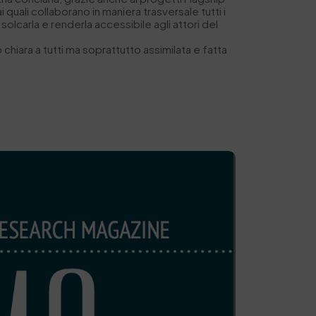
uali collaborano in maniera trasversale tutti i
olcarla e renderla accessibile agli attori del
iara a tutti ma soprattutto assimilata e fatta