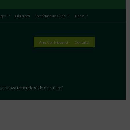
luppo
Biblioteca
Politecnico del Cuoio
Media
Area Contribuenti
Contatti
one, senza temere le sfide del futuro”