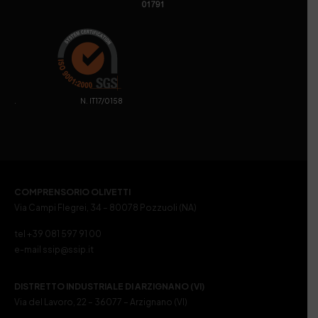
. N. IT17/0158
COMPRENSORIO OLIVETTI
Via Campi Flegrei, 34 – 80078 Pozzuoli (NA)
tel +39 081 597 91 00
e-mail ssip@ssip.it
DISTRETTO INDUSTRIALE DI ARZIGNANO (VI)
Via del Lavoro, 22 – 36077 – Arzignano (VI)