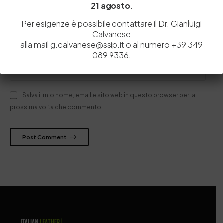
21 agosto
.
Per esigenze è possibile contattare il Dr. Gianluigi
Calvanese
alla mail g.calvanese@ssip.it o al numero +39 349
089 9336.
Salva il mio nome, email e sito web in questo browser per la
prossima volta che commento.
Post Comment