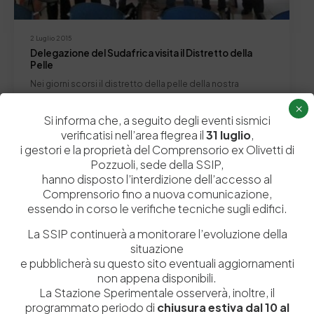
2 Luglio 2015
Delegazione del Sudafrica visita il Distretto della
Pelle
Nei giorni scorsi il distretto della pelle della nostra
provincia ha ricevuto la visita di…
×
Si informa che, a seguito degli eventi sismici
by
Admin_dev2
0
0
verificatisi nell’area flegrea il
31 luglio
,
i gestori e la proprietà del Comprensorio ex Olivetti di
Pozzuoli, sede della SSIP,
hanno disposto l’interdizione dell’accesso al
Comprensorio fino a nuova comunicazione,
Lascia un commento
essendo in corso le verifiche tecniche sugli edifici.
Il tuo indirizzo email non sarà pubblicato.
I campi obbligatori sono
La SSIP continuerà a monitorare l’evoluzione della
contrassegnati
*
situazione
e pubblicherà su questo sito eventuali aggiornamenti
non appena disponibili.
La Stazione Sperimentale osserverà, inoltre, il
programmato periodo di
chiusura estiva dal 10 al