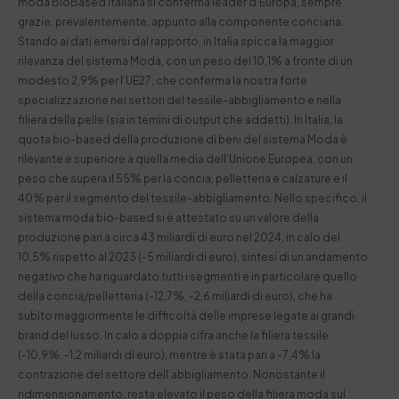
moda BioBased italiana si conferma leader d’Europa, sempre
grazie, prevalentemente, appunto alla componente conciaria.
Stando ai dati emersi dal rapporto, in Italia spicca la maggior
rilevanza del sistema Moda, con un peso del 10,1% a fronte di un
modesto 2,9% per l’UE27, che conferma la nostra forte
specializzazione nei settori del tessile-abbigliamento e nella
filiera della pelle (sia in temini di output che addetti). In Italia, la
quota bio-based della produzione di beni del sistema Moda è
rilevante e superiore a quella media dell’Unione Europea, con un
peso che supera il 55% per la concia, pelletteria e calzature e il
40% per il segmento del tessile-abbigliamento. Nello specifico, il
sistema moda bio-based si è attestato su un valore della
produzione pari a circa 43 miliardi di euro nel 2024, in calo del
10,5% rispetto al 2023 (-5 miliardi di euro), sintesi di un andamento
negativo che ha riguardato tutti i segmenti e in particolare quello
della concia/pelletteria (-12,7%, -2,6 miliardi di euro), che ha
subìto maggiormente le difficoltà delle imprese legate ai grandi
brand del lusso. In calo a doppia cifra anche la filiera tessile
(-10,9%, -1,2 miliardi di euro), mentre è stata pari a -7,4% la
contrazione del settore dell’abbigliamento. Nonostante il
ridimensionamento, resta elevato il peso della filiera moda sul