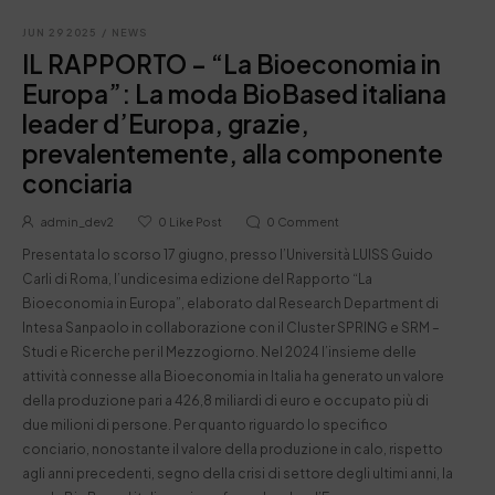
JUN 29 2025
/
NEWS
IL RAPPORTO – “La Bioeconomia in
Europa”: La moda BioBased italiana
leader d’Europa, grazie,
prevalentemente, alla componente
conciaria
admin_dev2
0
Like Post
0
Comment
Presentata lo scorso 17 giugno, presso l’Università LUISS Guido
Carli di Roma, l’undicesima edizione del Rapporto “La
Bioeconomia in Europa”, elaborato dal Research Department di
Intesa Sanpaolo in collaborazione con il Cluster SPRING e SRM –
Studi e Ricerche per il Mezzogiorno. Nel 2024 l’insieme delle
attività connesse alla Bioeconomia in Italia ha generato un valore
della produzione pari a 426,8 miliardi di euro e occupato più di
due milioni di persone. Per quanto riguardo lo specifico
conciario, nonostante il valore della produzione in calo, rispetto
agli anni precedenti, segno della crisi di settore degli ultimi anni, la