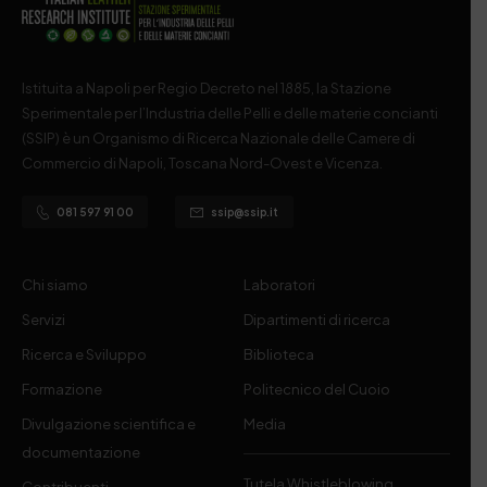
Istituita a Napoli per Regio Decreto nel 1885, la Stazione
Sperimentale per l’Industria delle Pelli e delle materie concianti
(SSIP) è un Organismo di Ricerca Nazionale delle Camere di
Commercio di Napoli, Toscana Nord-Ovest e Vicenza.
081 597 91 00
ssip@ssip.it
Chi siamo
Laboratori
Servizi
Dipartimenti di ricerca
Ricerca e Sviluppo
Biblioteca
Formazione
Politecnico del Cuoio
Divulgazione scientifica e
Media
documentazione
Tutela Whistleblowing
Contribuenti