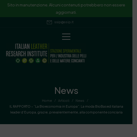
Sito in manutenzione. Alcuni contenuti potrebbero non essere
aggiornati.
ssip@ssip.it
News
/
/
/
Home
Articoli
News
IL RAPPORTO – “La Bioeconomia in Europa”: La moda BioBased italiana
leader d’Europa, grazie, prevalentemente, alla componente conciaria