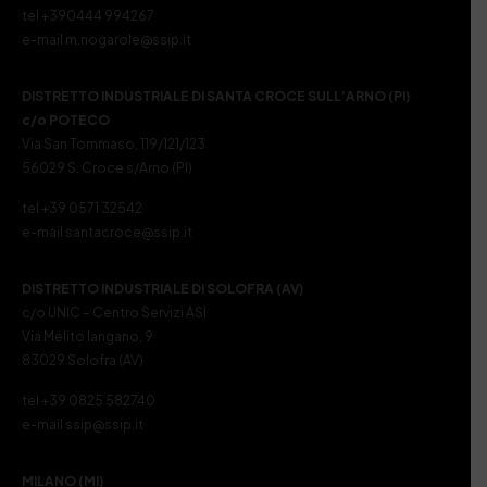
tel +390444 994267
e-mail m.nogarole@ssip.it
DISTRETTO INDUSTRIALE DI SANTA CROCE SULL’ARNO (PI)
c/o POTECO
Via San Tommaso, 119/121/123
56029 S. Croce s/Arno (PI)
tel +39 0571 32542
e-mail santacroce@ssip.it
DISTRETTO INDUSTRIALE DI SOLOFRA (AV)
c/o UNIC – Centro Servizi ASI
Via Melito Iangano, 9
83029 Solofra (AV)
tel +39 0825 582740
e-mail ssip@ssip.it
MILANO (MI)