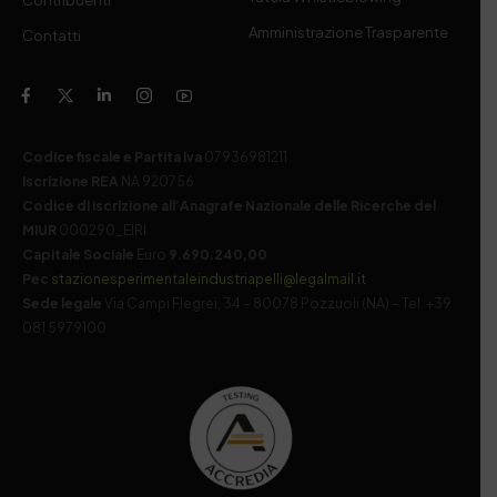
Amministrazione Trasparente
Contatti
Codice fiscale e Partita Iva
07936981211
Iscrizione REA
NA 920756
Codice di iscrizione all’Anagrafe Nazionale delle Ricerche del
MIUR
000290_EIRI
Capitale Sociale
Euro
9.690.240,00
Pec
stazionesperimentaleindustriapelli@legalmail.it
Sede legale
Via Campi Flegrei, 34 – 80078 Pozzuoli (NA) – Tel. +39
081 5979100