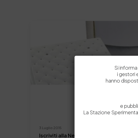
Si informa 
i gestori
hanno dispost
e pubbl
La Stazione Sperimental
3 Luglio 2015
Iscriviti alla Newsletter