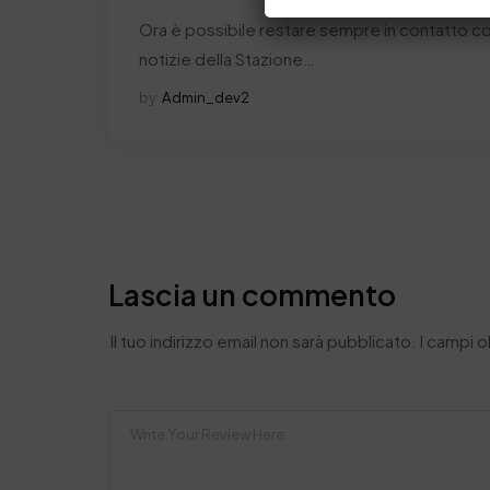
Ora è possibile restare sempre in contatto con
notizie della Stazione…
by
Admin_dev2
Lascia un commento
Il tuo indirizzo email non sarà pubblicato.
I campi 