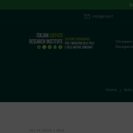
S
ssip@ssip.it
Chi siamo
Divulgazi
Home
Artic
/
JUL 14 2025
/
OLD