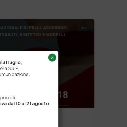
Old
×
il
31 luglio
,
ella SSIP,
comunicazione,
e
onibili.
iva dal 10 al 21 agosto
.
raio 2018 a Milano