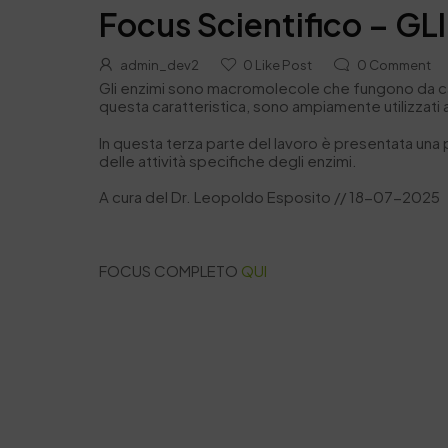
Focus Scientifico – G
admin_dev2
0
Like Post
0
Comment
Gli enzimi sono macromolecole che fungono da cata
questa caratteristica, sono ampiamente utilizzati 
In questa terza parte del lavoro è presentata una 
delle attività specifiche degli enzimi.
A cura del Dr. Leopoldo Esposito // 18-07-2025
FOCUS COMPLETO
QUI