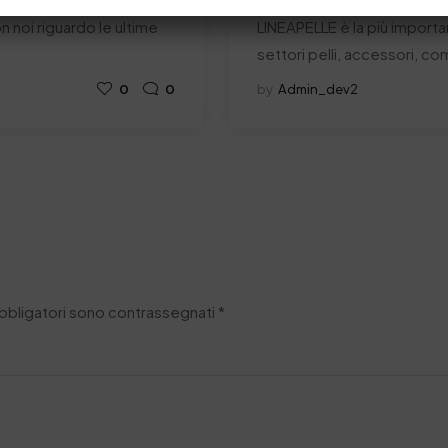
 noi riguardo le ultime
LINEAPELLE è la più importa
settori pelli, accessori, co
0
0
by
Admin_dev2
obbligatori sono contrassegnati
*