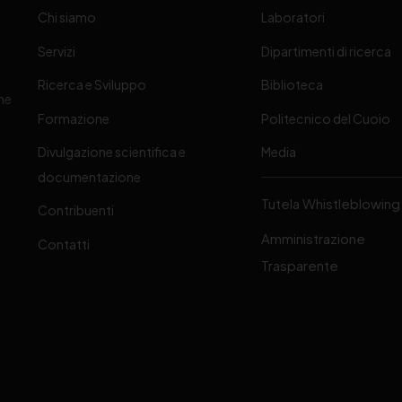
Chi siamo
Laboratori
Servizi
Dipartimenti di ricerca
Ricerca e Sviluppo
Biblioteca
one
Formazione
Politecnico del Cuoio
Divulgazione scientifica e
Media
-
documentazione
Tutela Whistleblowing
Contribuenti
Amministrazione
Contatti
Trasparente