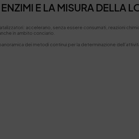
LI ENZIMI E LA MISURA DELLA L
lizzatori: accelerano, senza essere consumati, reazioni chimiche
anche in ambito conciario.
panoramica dei metodi continui per la determinazione dell’attivi