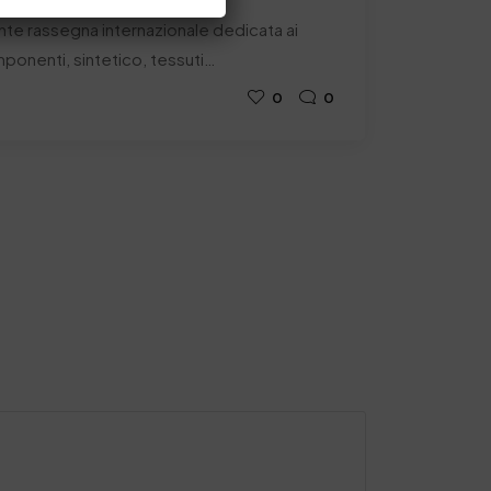
nte rassegna internazionale dedicata ai
mponenti, sintetico, tessuti…
0
0