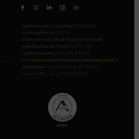
Codice fiscale e Partita Iva
07936981211
Iscrizione REA
NA 920756
Codice di iscrizione all’Anagrafe Nazionale
delle Ricerche del MIUR
000290_EIRI
Capitale Sociale
Euro
9.690.240,00
Pec
stazionesperimentaleindustriapelli@legalmail.it
Sede legale
Via Campi Flegrei, 34 – 80078
Pozzuoli (NA) – Tel. +39 081 5979100