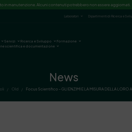
ito in manutenzione. Alcuni contenuti potrebbero non essere aggiornati.
Laboratori
Dipartimenti di Ricerca e Svi
Servizi
Ricerca e Sviluppo
Formazione
one scientifica e documentazione
News
oli
Old
Focus Scientifico – GLI ENZIMI E LA MISURA DELLA LORO AT
/
/