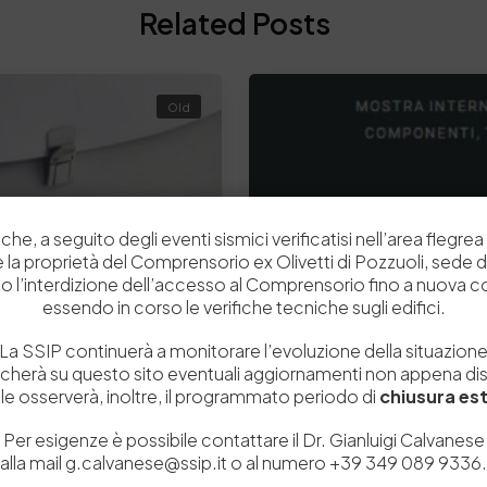
Related Posts
Old
che, a seguito degli eventi sismici verificatisi nell’area flegrea 
 e la proprietà del Comprensorio ex Olivetti di Pozzuoli, sede d
o l’interdizione dell’accesso al Comprensorio fino a nuova 
essendo in corso le verifiche tecniche sugli edifici.
La SSIP continuerà a monitorare l’evoluzione della situazion
icherà su questo sito eventuali aggiornamenti non appena disp
e osserverà, inoltre, il programmato periodo di
chiusura est
Per esigenze è possibile contattare il Dr. Gianluigi Calvanese
5 Febbraio 2018
alla mail g.calvanese@ssip.it o al numero +39 349 089 9336.
LINEAPELLE 20-22 febb