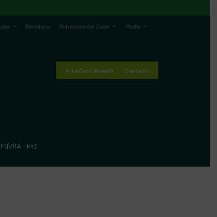
luppo
Biblioteca
Politecnico del Cuoio
Media
Area Contribuenti
Contatti
TIVITÀ – Pt3