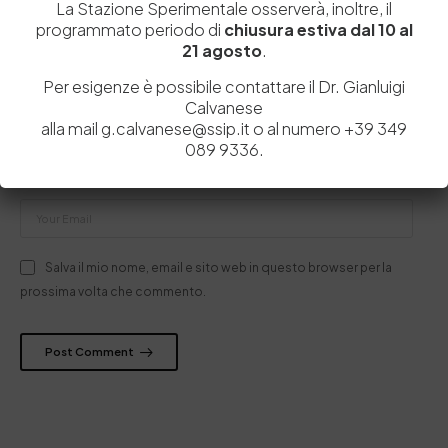
La Stazione Sperimentale osserverà, inoltre, il
programmato periodo di
chiusura estiva dal 10 al
21 agosto
.
Per esigenze è possibile contattare il Dr. Gianluigi
Calvanese
alla mail g.calvanese@ssip.it o al numero +39 349
089 9336.
Salva il mio nome, email e sito web in questo browser per la
prossima volta che commento.
Post Comment