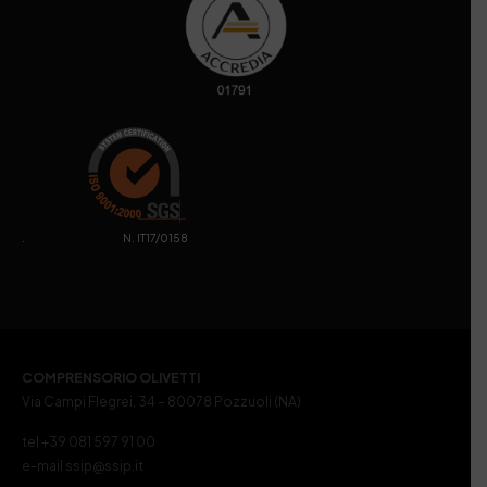
. N. IT17/0158
COMPRENSORIO OLIVETTI
Via Campi Flegrei, 34 – 80078 Pozzuoli (NA)
tel +39 081 597 91 00
e-mail ssip@ssip.it