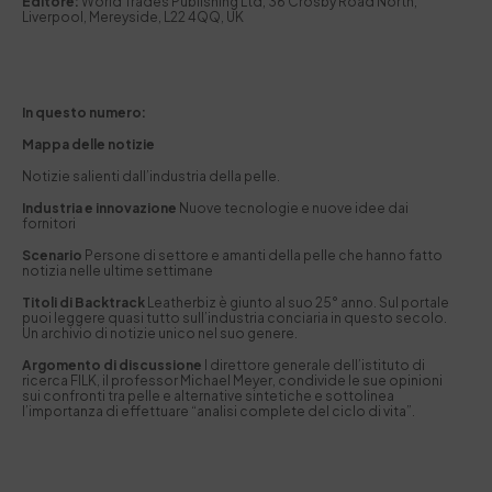
Editore:
World Trades Publishing Ltd, 36 Crosby Road North,
Liverpool, Mereyside, L22 4QQ, UK
In questo numero:
Mappa delle notizie
Notizie salienti dall’industria della pelle.
Industria e innovazione
Nuove tecnologie e nuove idee dai
fornitori
Scenario
Persone di settore e amanti della pelle che hanno fatto
notizia nelle ultime settimane
Titoli di Backtrack
Leatherbiz è giunto al suo 25° anno. Sul portale
puoi leggere quasi tutto sull’industria conciaria in questo secolo.
Un archivio di notizie unico nel suo genere.
Argomento di discussione
l direttore generale dell’istituto di
ricerca FILK, il professor Michael Meyer, condivide le sue opinioni
sui confronti tra pelle e alternative sintetiche e sottolinea
l’importanza di effettuare “analisi complete del ciclo di vita”.