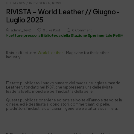
JUL 14 2025
/
IN EVIDENZA
,
NEWS
RIVISTA – World Leather // Giugno-
Luglio 2025
admin_dev2
0
Like Post
0
Comment
◊ Letture presso la Biblioteca della Stazione Sperimentale Pelli ◊
Rivista di settore:
World Leather
– Magazine for the leather
industry
E’ stato pubblicato il nuovo numero del magazine inglese
“World
Leather”,
fondato nel 1987, che rappresenta una delle riviste
leader a livello mondiale per l’industria della pelle.
Questa pubblicazione viene editata sei volte all’anno e tre volte in
cinese, ed è destinata ai conciatori, commercianti di pelle,
produttori, l’industria conciaria in generale e a tutta la sua filiera.