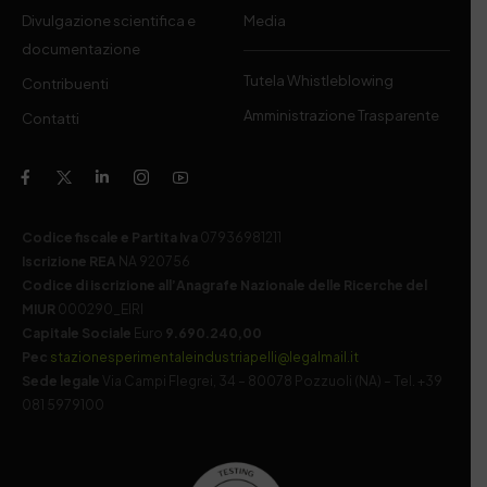
Divulgazione scientifica e
Media
documentazione
Tutela Whistleblowing
Contribuenti
Amministrazione Trasparente
Contatti
Codice fiscale e Partita Iva
07936981211
Iscrizione REA
NA 920756
Codice di iscrizione all’Anagrafe Nazionale delle Ricerche del
MIUR
000290_EIRI
Capitale Sociale
Euro
9.690.240,00
Pec
stazionesperimentaleindustriapelli@legalmail.it
Sede legale
Via Campi Flegrei, 34 – 80078 Pozzuoli (NA) – Tel. +39
081 5979100