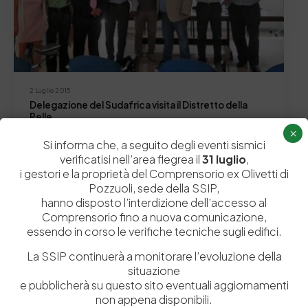
2 Luglio 2015
Delegazione del Sudafrica visita il Distretto della
Pelle
×
Nei giorni scorsi il distretto della pelle della nostra
Si informa che, a seguito degli eventi sismici
provincia ha ricevuto la visita di…
verificatisi nell’area flegrea il
31 luglio
,
by
Admin_dev2
0
0
i gestori e la proprietà del Comprensorio ex Olivetti di
Pozzuoli, sede della SSIP,
hanno disposto l’interdizione dell’accesso al
Comprensorio fino a nuova comunicazione,
essendo in corso le verifiche tecniche sugli edifici.
Lascia un commento
La SSIP continuerà a monitorare l’evoluzione della
situazione
Il tuo indirizzo email non sarà pubblicato.
I campi obbligatori sono
e pubblicherà su questo sito eventuali aggiornamenti
contrassegnati
*
non appena disponibili.