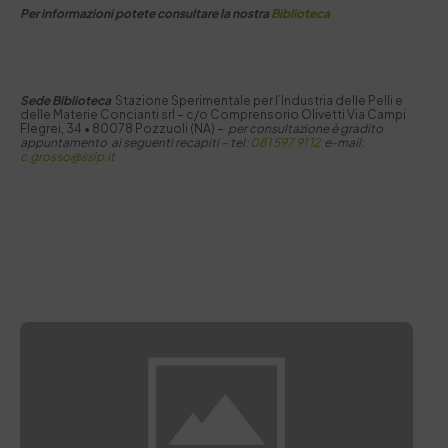
Per informazioni potete consultare la nostra
Biblioteca
Se
de Biblioteca
Stazione Sperimentale per I’Industria delle Pelli e
delle Materie Concianti srl – c/o Comprensorio Olivetti Via Campi
Flegrei, 34 • 80078 Pozzuoli (NA) –
per consultazione è gradito
appuntamento ai seguenti recapiti –
tel:
081 597 91 12
e-mail:
c.grosso@ssip.it