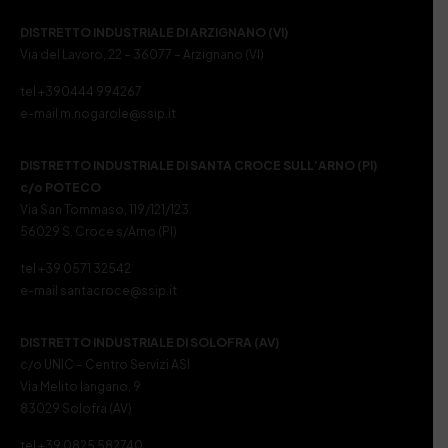
DISTRETTO INDUSTRIALE DI ARZIGNANO (VI)
Via del Lavoro, 22 – 36077 – Arzignano (VI)
tel +390444 994267
e-mail m.nogarole@ssip.it
DISTRETTO INDUSTRIALE DI SANTA CROCE SULL’ARNO (PI)
c/o POTECO
Via San Tommaso, 119/121/123
56029 S. Croce s/Arno (PI)
tel +39 0571 32542
e-mail santacroce@ssip.it
DISTRETTO INDUSTRIALE DI SOLOFRA (AV)
c/o UNIC – Centro Servizi ASI
Via Melito Iangano, 9
83029 Solofra (AV)
tel +39 0825 582740