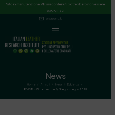
Sito in manutenzione. Alcuni contenuti potrebbero non essere
aggiornati.
ssip@ssip.it
News
/
/
/
Home
Articoli
News
,
In Evidenza
RIVISTA – World Leather // Giugno-Luglio 2025