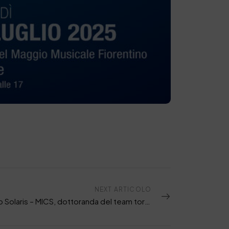
NEXT ARTICOLO
Progetto Solaris – MICS, dottoranda del team torinese premiata al 20° Convegno Europeo sui Materiali Polimerici Ritardanti di Fiamma (FRPM25)