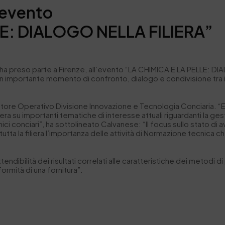
l’evento
LE: DIALOGO NELLA FILIERA”
 ha preso parte a Firenze, all’evento “
LA
CHIMICA
E
LA
PELLE
:
DI
 un importante momento di confronto,
dialogo
e
condivisione tra 
ettore Operativo
Divisione Innovazione e Tecnologia Conciaria. “E’
iliera su importanti tematiche di interesse attuali riguardanti la ge
imici conciari”, ha sottolineato Calvanese: “Il focus sullo stato 
tutta la filiera l’importanza delle attività di Normazione tecnic
attendibilità dei risultati correlati alle caratteristiche dei meto
ormità di una fornitura”.