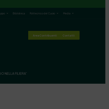
luppo
Biblioteca
Politecnico del Cuoio
Media
Area Contribuenti
Contatti
OGO NELLA FILIERA”