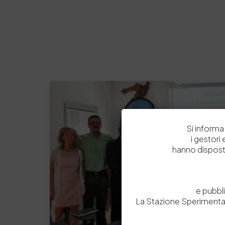
Si informa 
i gestori
hanno dispost
e pubbl
La Stazione Sperimental