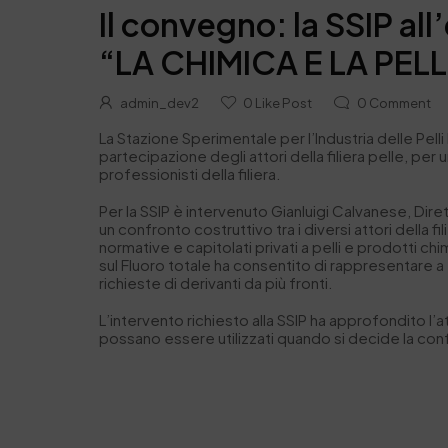
Il convegno: la SSIP al
“LA CHIMICA E LA PEL
admin_dev2
0
Like Post
0
Comment
La Stazione Sperimentale per l’Industria delle Pelli
partecipazione degli attori della
filiera
pelle, per
professionisti della
filiera.
Per la SSIP è intervenuto Gianluigi Calvanese, Dir
un confronto costruttivo tra i diversi attori della f
normative e capitolati privati a pelli e prodotti ch
sul Fluoro totale ha consentito di rappresentare a 
richieste di derivanti da più fronti.
L’intervento richiesto alla SSIP ha approfondito l’
possano essere utilizzati quando si decide la conf