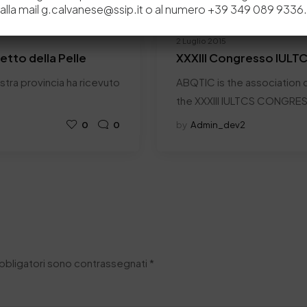
alla mail g.calvanese@ssip.it o al numero +39 349 089 9336.
2 Luglio 2015
retto della Pelle
XXXIII Congresso IULT
nostra provincia ha ricevuto
ABQTIC is the association c
the XXXIII IULTCS CONGRE
0
0
by
Admin_dev2
obbligatori sono contrassegnati
*