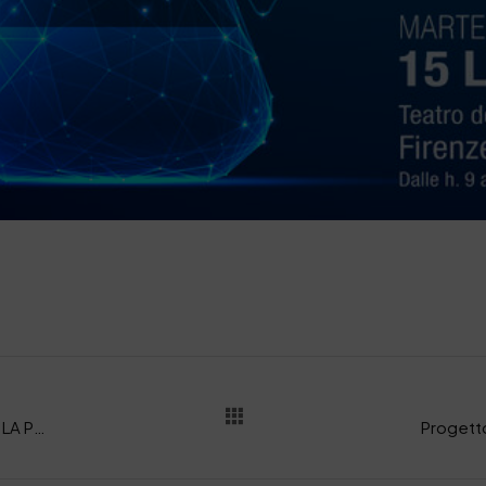
Il convegno: la SSIP all’evento “LA CHIMICA E LA PELLE: DIALOGO NELLA FILIERA”