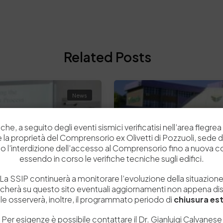
Related Posts
News
che, a seguito degli eventi sismici verificatisi nell’area flegrea 
 e la proprietà del Comprensorio ex Olivetti di Pozzuoli, sede d
o l’interdizione dell’accesso al Comprensorio fino a nuova 
essendo in corso le verifiche tecniche sugli edifici.
La SSIP continuerà a monitorare l’evoluzione della situazion
icherà su questo sito eventuali aggiornamenti non appena disp
e osserverà, inoltre, il programmato periodo di
chiusura est
Per esigenze è possibile contattare il Dr. Gianluigi Calvanese