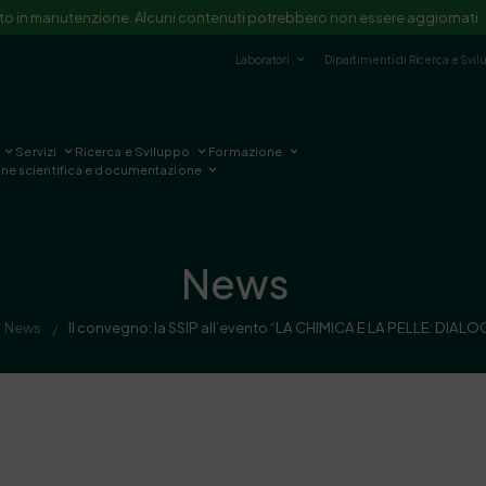
ito in manutenzione. Alcuni contenuti potrebbero non essere aggiornati.
Laboratori
Dipartimenti di Ricerca e Svi
Servizi
Ricerca e Sviluppo
Formazione
one scientifica e documentazione
News
News
Il convegno: la SSIP all’evento “LA CHIMICA E LA PELLE: DIAL
/