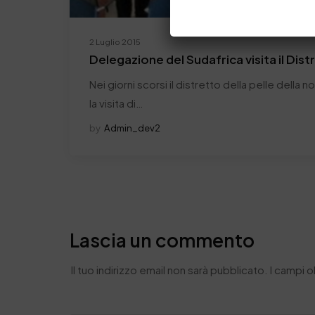
2 Luglio 2015
Delegazione del Sudafrica visita il Dist
Nei giorni scorsi il distretto della pelle della 
la visita di…
by
Admin_dev2
Lascia un commento
Il tuo indirizzo email non sarà pubblicato.
I campi 