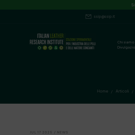
S
ssip@ssip.it
Chi siamo
Divulgazi
Home
Articoli
/
/
JUL 17 2025
/
NEWS