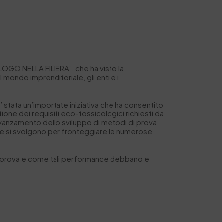
ALOGO
NELLA
FILIERA
”, che ha visto la
il mondo imprenditoriale, gli
e
nti
e
i
 stata un’importate iniziativa che ha consentito
stione dei requisiti eco-tossicologici richiesti da
di avanzamento dello sviluppo di metodi di prova
a che si svolgono per fronteggiare le numerose
di di prova e come tali performance debbano e