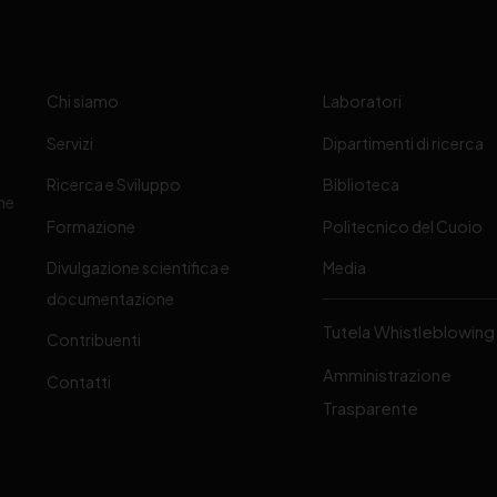
Chi siamo
Laboratori
Servizi
Dipartimenti di ricerca
Ricerca e Sviluppo
Biblioteca
one
Formazione
Politecnico del Cuoio
Divulgazione scientifica e
Media
-
documentazione
Tutela Whistleblowing
Contribuenti
Amministrazione
Contatti
Trasparente