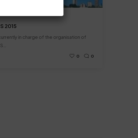
CS 2015
urrently in charge of the organisation of
SS…
0
0