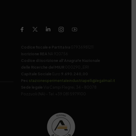
Codice fiscale e Partita Iva
07936981211
Iscrizione REA
NA 920756
Codice di iscrizione all’Anagrafe Nazionale
delle Ricerche del MIUR
000290_EIRI
Capitale Sociale
Euro
9.690.240,00
Pec
stazionesperimentaleindustriapelli@legalmail.it
Sede legale
Via Campi Flegrei, 34 – 80078
Pozzuoli (NA) – Tel. +39 081 5979100