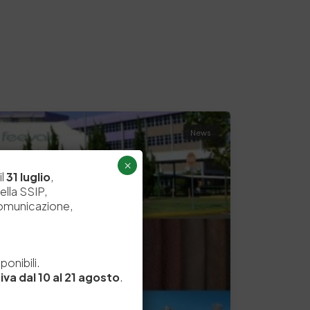
News
×
il
31 luglio
,
ella SSIP,
comunicazione,
e
onibili.
iva dal 10 al 21 agosto
.