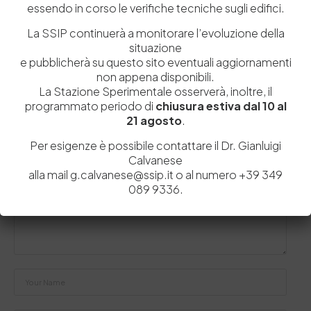
essendo in corso le verifiche tecniche sugli edifici.
provincia ha ricevuto la visita di…
La SSIP continuerà a monitorare l’evoluzione della
by
Admin_dev2
0
0
situazione
e pubblicherà su questo sito eventuali aggiornamenti
non appena disponibili.
La Stazione Sperimentale osserverà, inoltre, il
programmato periodo di
chiusura estiva dal 10 al
Lascia un commento
21 agosto
.
Il tuo indirizzo email non sarà pubblicato.
I campi obbligatori sono
Per esigenze è possibile contattare il Dr. Gianluigi
contrassegnati
*
Calvanese
alla mail g.calvanese@ssip.it o al numero +39 349
089 9336.