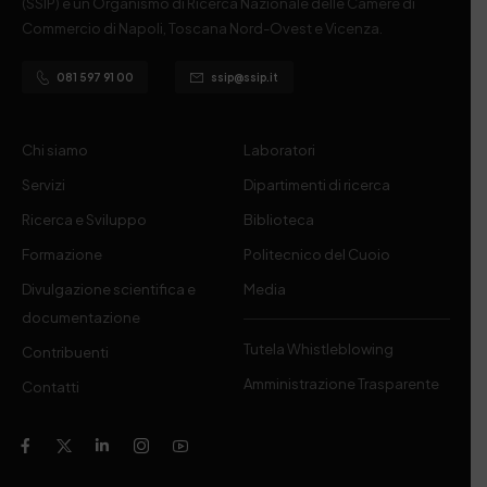
(SSIP) è un Organismo di Ricerca Nazionale delle Camere di
Commercio di Napoli, Toscana Nord-Ovest e Vicenza.
081 597 91 00
ssip@ssip.it
Chi siamo
Laboratori
Servizi
Dipartimenti di ricerca
Ricerca e Sviluppo
Biblioteca
Formazione
Politecnico del Cuoio
Divulgazione scientifica e
Media
documentazione
Tutela Whistleblowing
Contribuenti
Amministrazione Trasparente
Contatti