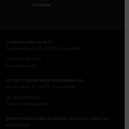
. N. IT17/0158
COMPRENSORIO OLIVETTI
Via Campi Flegrei, 34 – 80078 Pozzuoli (NA)
tel +39 081 597 91 00
e-mail ssip@ssip.it
DISTRETTO INDUSTRIALE DI ARZIGNANO (VI)
Via del Lavoro, 22 – 36077 – Arzignano (VI)
tel +390444 994267
e-mail m.nogarole@ssip.it
DISTRETTO INDUSTRIALE DI SANTA CROCE SULL’ARNO (PI)
c/o POTECO