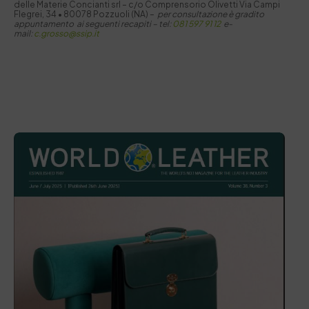
delle Materie Concianti srl – c/o Comprensorio Olivetti Via Campi
Flegrei, 34 • 80078 Pozzuoli (NA) –
per consultazione è gradito
appuntamento ai seguenti recapiti –
tel:
081 597 91 12
e-
mail:
c.grosso@ssip.it