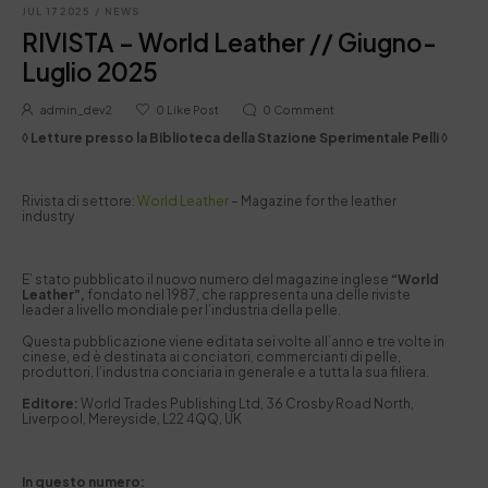
JUL 17 2025
/
NEWS
RIVISTA – World Leather // Giugno-
Luglio 2025
admin_dev2
0
Like Post
0
Comment
◊ Letture presso la Biblioteca della Stazione Sperimentale Pelli ◊
Rivista di settore:
World Leather
– Magazine for the leather
industry
E’ stato pubblicato il nuovo numero del magazine inglese
“World
Leather”,
fondato nel 1987, che rappresenta una delle riviste
leader a livello mondiale per l’industria della pelle.
Questa pubblicazione viene editata sei volte all’anno e tre volte in
cinese, ed è destinata ai conciatori, commercianti di pelle,
produttori, l’industria conciaria in generale e a tutta la sua filiera.
Editore:
World Trades Publishing Ltd, 36 Crosby Road North,
Liverpool, Mereyside, L22 4QQ, UK
In questo numero: