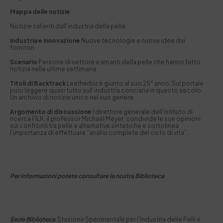
Mappa delle notizie
Notizie salienti dall’industria della pelle.
Industria e innovazione
Nuove tecnologie e nuove idee dai
fornitori
Scenario
Persone di settore e amanti della pelle che hanno fatto
notizia nelle ultime settimane
Titoli di Backtrack
Leatherbiz è giunto al suo 25° anno. Sul portale
puoi leggere quasi tutto sull’industria conciaria in questo secolo.
Un archivio di notizie unico nel suo genere.
Argomento di discussione
l direttore generale dell’istituto di
ricerca FILK, il professor Michael Meyer, condivide le sue opinioni
sui confronti tra pelle e alternative sintetiche e sottolinea
l’importanza di effettuare “analisi complete del ciclo di vita”.
Per informazioni potete consultare la nostra Biblioteca
Se
de Biblioteca
Stazione Sperimentale per I’Industria delle Pelli e