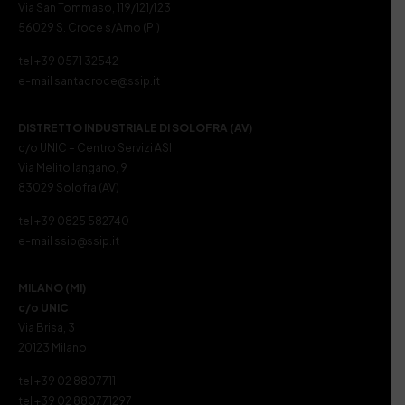
Via San Tommaso, 119/121/123
56029 S. Croce s/Arno (PI)
tel +39 0571 32542
e-mail santacroce@ssip.it
DISTRETTO INDUSTRIALE DI SOLOFRA (AV)
c/o UNIC – Centro Servizi ASI
Via Melito Iangano, 9
83029 Solofra (AV)
tel +39 0825 582740
e-mail ssip@ssip.it
MILANO (MI)
c/o UNIC
Via Brisa, 3
20123 Milano
tel +39 02 8807711
tel +39 02 880771297