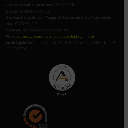
Codice fiscale e Partita Iva
07936981211
Iscrizione REA
NA 920756
Codice di iscrizione all’Anagrafe Nazionale delle Ricerche del
MIUR
000290_EIRI
Capitale Sociale
Euro
9.690.240,00
Pec
stazionesperimentaleindustriapelli@legalmail.it
Sede legale
Via Campi Flegrei, 34 – 80078 Pozzuoli (NA) – Tel. +39
081 5979100