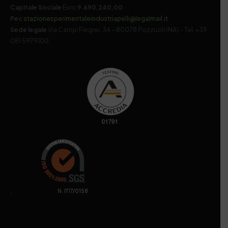
Capitale Sociale
Euro
9.690.240,00
Pec
stazionesperimentaleindustriapelli@legalmail.it
Sede legale
Via Campi Flegrei, 34 – 80078 Pozzuoli (NA) – Tel. +39
081 5979100
. N. IT17/0158