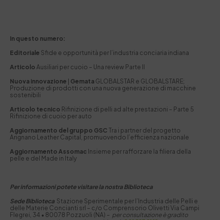
In questo numero:
Editoriale
Sfide e opportunità per l’industria conciaria indiana
Articolo
Ausiliari per cuoio – Una review Parte II
Nuova innovazione
|
Gemata
GLOBALSTAR e GLOBALSTARE;
Produzione di prodotti con una nuova generazione di macchine
sostenibili
Articolo tecnico
Rifinizione di pelli ad alte prestazioni – Parte 5
Rifinizione di cuoio per auto
Aggiornamento del gruppo GSC
Tra i partner del progetto
Arignano Leather Capital, promuovendo l’efficienza nazionale
Aggiornamento Assomac
Insieme per rafforzare la filiera della
pelle e del Made in Italy
Per informazioni potete visitare la nostra Biblioteca
Sede Biblioteca
Stazione Sperimentale per I’Industria delle Pelli e
delle Materie Concianti srl – c/o Comprensorio Olivetti Via Campi
Flegrei, 34 • 80078 Pozzuoli (NA) –
per consultazione è gradito