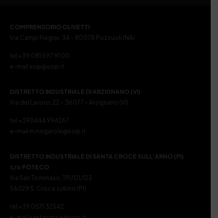
COMPRENSORIO OLIVETTI
Via Campi Flegrei, 34 – 80078 Pozzuoli (NA)
tel +39 081 597 91 00
e-mail ssip@ssip.it
DISTRETTO INDUSTRIALE DI ARZIGNANO (VI)
Via del Lavoro, 22 – 36077 – Arzignano (VI)
tel +390444 994267
e-mail m.nogarole@ssip.it
DISTRETTO INDUSTRIALE DI SANTA CROCE SULL’ARNO (PI)
c/o POTECO
Via San Tommaso, 119/121/123
56029 S. Croce s/Arno (PI)
tel +39 0571 32542
e-mail santacroce@ssip.it