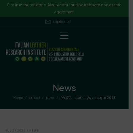
Sito in manutenzione. Alcuni contenuti potrebbero non essere
aggiornati.
ssip@ssip.it
News
/
/
/
Home
Articoli
News
RIVISTA – Leather Age – Luglio 2025
JUL 24 2025
/
NEWS