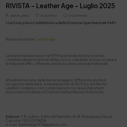
RIVISTA – Leather Age – Luglio 2025
admin_dev2
0
Like Post
0
Comment
◊ Letture presso la Biblioteca della Stazione Sperimentale Pelli ◊
Rivista di settore:
Leather age
La rivista mensile nasce nel 1978 riportando notizie e servizi
commerciali per il settore della concia, calzature, borse / scarpe e
le industrie affini, offrendo anche accesso ad un portale web.
Attualmente è una delle riviste a maggior diffusione anche in
occasione delle fiere, è media partner di IULTCS e del World
Leather Congress, con collaborazioni con le più importanti
associazioni indiane e il Central Leather Research Institute.
Editore:
Y. K. Luthra – Editor & Publisher / 8-B, Paddapukur Road
Calcutta, 700 020 INDIA
e-mail: leatherage1978@yahoo.com