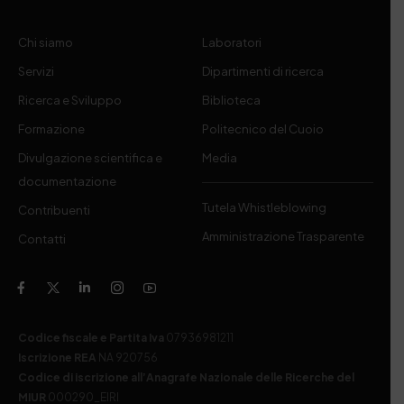
Chi siamo
Laboratori
Servizi
Dipartimenti di ricerca
Ricerca e Sviluppo
Biblioteca
Formazione
Politecnico del Cuoio
Divulgazione scientifica e
Media
documentazione
Tutela Whistleblowing
Contribuenti
Amministrazione Trasparente
Contatti
Codice fiscale e Partita Iva
07936981211
Iscrizione REA
NA 920756
Codice di iscrizione all’Anagrafe Nazionale delle Ricerche del
MIUR
000290_EIRI