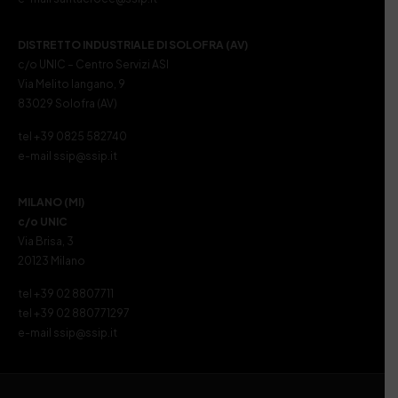
DISTRETTO INDUSTRIALE DI SOLOFRA (AV)
c/o UNIC – Centro Servizi ASI
Via Melito Iangano, 9
83029 Solofra (AV)
tel +39 0825 582740
e-mail ssip@ssip.it
MILANO (MI)
c/o UNIC
Via Brisa, 3
20123 Milano
tel +39 02 8807711
tel +39 02 880771297
e-mail ssip@ssip.it