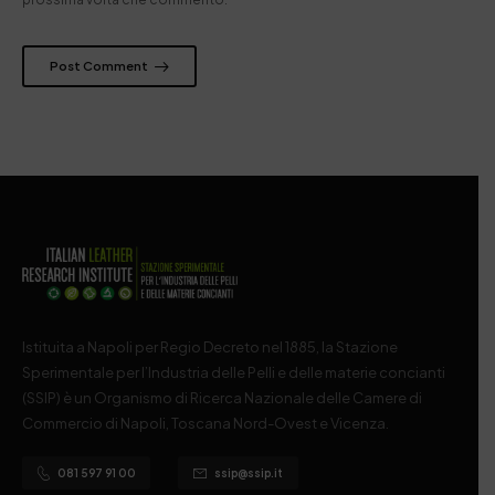
Post Comment
Istituita a Napoli per Regio Decreto nel 1885, la Stazione
Sperimentale per l’Industria delle Pelli e delle materie concianti
(SSIP) è un Organismo di Ricerca Nazionale delle Camere di
Commercio di Napoli, Toscana Nord-Ovest e Vicenza.
081 597 91 00
ssip@ssip.it