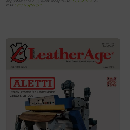
appuntamento ai seguenti recapiti –
tel:
081 597 91 12
e-
mail:
c.grosso@ssip.it