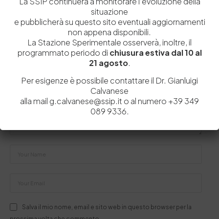
La SSIP continuerà a monitorare l’evoluzione della
situazione
e pubblicherà su questo sito eventuali aggiornamenti
non appena disponibili.
Lascia un commento
La Stazione Sperimentale osserverà, inoltre, il
programmato periodo di
chiusura estiva dal 10 al
Il tuo indirizzo email non sarà pubblicato.
I campi obbligatori sono
21 agosto
.
contrassegnati
*
Per esigenze è possibile contattare il Dr. Gianluigi
Calvanese
alla mail g.calvanese@ssip.it o al numero +39 349
089 9336.
Salva il mio nome, email e sito web in questo browser per la
prossima volta che commento.