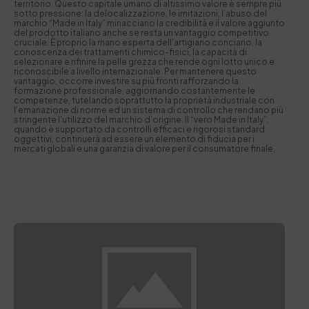
territorio. Questo capitale umano di altissimo valore è sempre più
sotto pressione: la delocalizzazione, le imitazioni, l’abuso del
marchio “Made in Italy” minacciano la credibilità e il valore aggiunto
del prodotto italiano anche se resta un vantaggio competitivo
cruciale. È proprio la mano esperta dell’artigiano conciario, la
conoscenza dei trattamenti chimico-fisici, la capacità di
selezionare e rifinire la pelle grezza che rende ogni lotto unico e
riconoscibile a livello internazionale. Per mantenere questo
vantaggio, occorre investire su più fronti rafforzando la
formazione professionale, aggiornando costantemente le
competenze, tutelando soprattutto la proprietà industriale con
l’emanazione di norme ed un sistema di controllo che rendano più
stringente l’utilizzo del marchio d’origine. Il “vero Made in Italy”,
quando è supportato da controlli efficaci e rigorosi standard
oggettivi, continuerà ad essere un elemento di fiducia per i
mercati globali e una garanzia di valore per il consumatore finale.