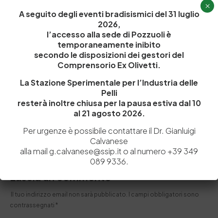
×
A seguito degli eventi bradisismici del 31 luglio
2026,
l’accesso alla sede di Pozzuoli è
temporaneamente inibito
secondo le disposizioni dei gestori del
Comprensorio Ex Olivetti.
3 Luglio 2015
Iscriviti alla Newsletter
La Stazione Sperimentale per l’Industria delle
Ora è possibile restare sempre in contatto con noi
Pelli
riguardo le ultime notizie della Stazione…
resterà inoltre chiusa per la pausa estiva dal 10
al 21 agosto 2026.
by
Admin_dev2
0
0
Per urgenze è possibile contattare il Dr. Gianluigi
Calvanese
alla mail g.calvanese@ssip.it o al numero +39 349
089 9336.
Lascia un commento
Il tuo indirizzo email non sarà pubblicato.
I campi obbligatori sono
contrassegnati
*