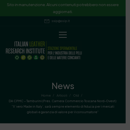
Sito in manutenzione. Alcuni contenuti potrebbero non essere
aggiornati.
ssip@ssip.it
News
/
/
/
Home
Articoli
Old
DA CPMC – Tamburini (Pres. Camera Commercio Toscana Nord-Ovest):
“Il ‘vero Made in Italy’, sarà sempre elemento di fiducia per i mercati
globali e garanzia di valore per il consumatore”