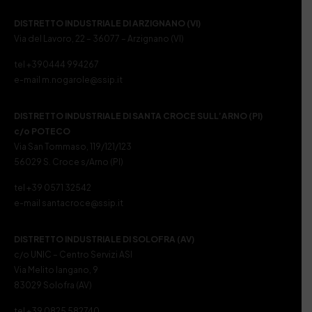
DISTRETTO INDUSTRIALE DI ARZIGNANO (VI)
Via del Lavoro, 22 – 36077 – Arzignano (VI)
tel +390444 994267
e-mail m.nogarole@ssip.it
DISTRETTO INDUSTRIALE DI SANTA CROCE SULL’ARNO (PI)
c/o POTECO
Via San Tommaso, 119/121/123
56029 S. Croce s/Arno (PI)
tel +39 0571 32542
e-mail santacroce@ssip.it
DISTRETTO INDUSTRIALE DI SOLOFRA (AV)
c/o UNIC – Centro Servizi ASI
Via Melito Iangano, 9
83029 Solofra (AV)
tel +39 0825 582740