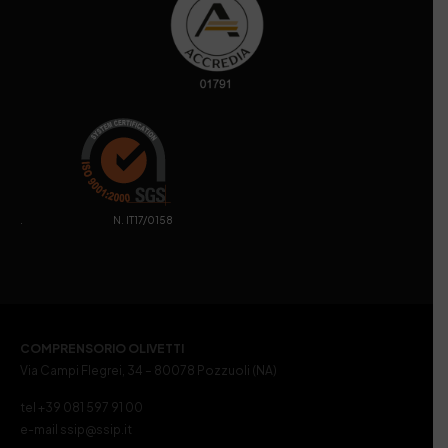
. N. IT17/0158
COMPRENSORIO OLIVETTI
Via Campi Flegrei, 34 – 80078 Pozzuoli (NA)
tel +39 081 597 91 00
e-mail ssip@ssip.it