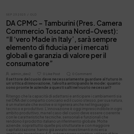
SEP 25 2025
/
OLD
DA CPMC – Tamburini (Pres. Camera
Commercio Toscana Nord-Ovest):
“Il ‘vero Made in Italy’, sarà sempre
elemento di fiducia per i mercati
globali e garanzia di valore per il
consumatore”
admin_dev2
0
Like Post
0
Comment
Il settore del cuoio deve necessariamente guardare al futuro in
un’ottica di innovazione, talvolta anticipando le mode: quanto
sono pronte le aziende a questi salti nel vuoto necessari?
Ritengo che la capacità di adattarsi e anticipare i cambiamenti sia
nel DNA del comparto conciario ed il cuoio stesso, per sua natura,
è un materiale che evolve e si rigenera anche nel linguaggio
tecnico e produttivo. L’innovazione è oggi imprescindibile in ogni
ambito produttivo, ma nel caso del cuoio deve essere coerente
con le caratteristiche tecniche, sensoriali e funzionali che
rendono il prodotto italiano un riferimento globale. Molte
aziende, soprattutto quelle più strutturate e con maggiore
capitalizzazione, hanno già avviato investimenti in ricerca
applicata, tecnologie 4.0, automazione selettiva, utilizzo di bio-