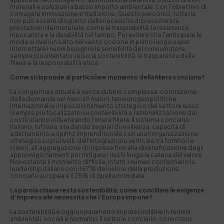
materiali e soluzioni a basso impatto ambientale, con l’obiettivo di
coniugare innovazione e tradizione. Questo percorso, tuttavia,
non può essere disgiunto dalla necessità di preservare le
prestazioni del materiale, come la traspirabilità, la resistenza
meccanica e la durabilità nel tempo. Per evitare che l’anticipare le
mode si riveli un salto nel vuoto occorre in primo luogo saper
intercettare i nuovi bisogni e le sensibilità del consumatore,
sempre più orientato verso la sostenibilità, la trasparenza della
filiera e la responsabilità etica.
Come si risponde al particolare momento della filiera conciaria?
La congiuntura attuale è senza dubbio complessa: contrazione
della domanda nei mercati maturi, tensioni geopolitiche
internazionali e il riposizionamento strategico del settore lusso
(sempre più focalizzato su sostenibilità e razionalizzazione dei
costi) stanno influenzando l’intera filiera. Il sistema conciario
italiano, tuttavia, sta dando segnali di resilienza, capacità di
adattamento e spirito imprenditoriale con una riorganizzazione
strategica su più livelli: dall’integrazione verticale tra fornitori e
clienti, all’aggregazione di imprese fino alla diversificazione degli
approvvigionamenti per mitigare i rischi lungo la catena del valore.
Nonostante il momento difficile, infatti, i numeri confermano la
leadership italiana con il 67% del valore della produzione
conciaria europea e il 25% di quella mondiale.
La parola chiave resta sostenibilità: come conciliare le esigenze
d’impresa alle necessità che l’Europa impone?
La sostenibilità è oggi un parametro imprescindibile in termini
ambientali, sociali e normativi. Il settore conciario, connotato