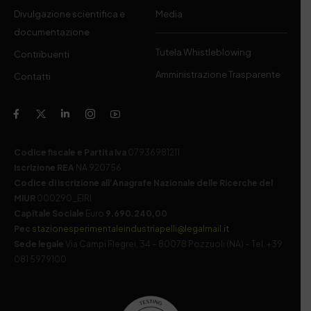
Divulgazione scientifica e
Media
documentazione
Tutela Whistleblowing
Contribuenti
Amministrazione Trasparente
Contatti
Codice fiscale e Partita Iva
07936981211
Iscrizione REA
NA 920756
Codice di iscrizione all’Anagrafe Nazionale delle Ricerche del
MIUR
000290_EIRI
Capitale Sociale
Euro
9.690.240,00
Pec
stazionesperimentaleindustriapelli@legalmail.it
Sede legale
Via Campi Flegrei, 34 – 80078 Pozzuoli (NA) – Tel. +39
081 5979100