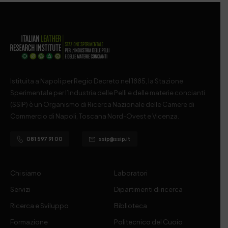
Istituita a Napoli per Regio Decreto nel 1885, la Stazione
Sperimentale per l’Industria delle Pelli e delle materie concianti
(SSIP) è un Organismo di Ricerca Nazionale delle Camere di
Commercio di Napoli, Toscana Nord-Ovest e Vicenza.
081 597 91 00
ssip@ssip.it
Chi siamo
Laboratori
Servizi
Dipartimenti di ricerca
Ricerca e Sviluppo
Biblioteca
Formazione
Politecnico del Cuoio