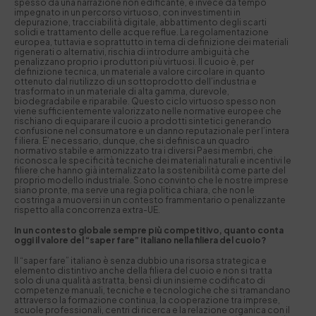
spesso da una narrazione non edificante, è invece da tempo
impegnato in un percorso virtuoso, con investimenti in
depurazione, tracciabilità digitale, abbattimento degli scarti
solidi e trattamento delle acque reflue. La regolamentazione
europea, tuttavia e soprattutto in tema di definizione dei materiali
rigenerati o alternativi, rischia di introdurre ambiguità che
penalizzano proprio i produttori più virtuosi. Il cuoio è, per
definizione tecnica, un materiale a valore circolare in quanto
ottenuto dal riutilizzo di un sottoprodotto dell’industria e
trasformato in un materiale di alta gamma, durevole,
biodegradabile e riparabile. Questo ciclo virtuoso spesso non
viene sufficientemente valorizzato nelle normative europee che
rischiano di equiparare il cuoio a prodotti sintetici generando
confusione nel consumatore e un danno reputazionale per l’intera
f iliera. E’ necessario, dunque, che si definisca un quadro
normativo stabile e armonizzato tra i diversi Paesi membri, che
riconosca le specificità tecniche dei materiali naturali e incentivi le
filiere che hanno già internalizzato la sostenibilità come parte del
proprio modello industriale. Sono convinto che le nostre imprese
siano pronte, ma serve una regia politica chiara, che non le
costringa a muoversi in un contesto frammentario o penalizzante
rispetto alla concorrenza extra-UE.
In un contesto globale sempre più competitivo, quanto conta
oggi il valore del “saper fare” italiano nella filiera del cuoio?
Il “saper fare” italiano è senza dubbio una risorsa strategica e
elemento distintivo anche della filiera del cuoio e non si tratta
solo di una qualità astratta, bensì di un insieme codificato di
competenze manuali, tecniche e tecnologiche che si tramandano
attraverso la formazione continua, la cooperazione tra imprese,
scuole professionali, centri di ricerca e la relazione organica con il