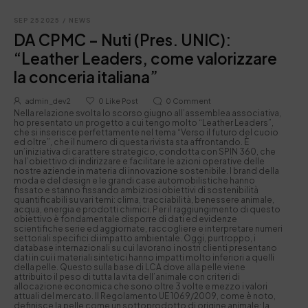
SEP 25 2025
/
NEWS
DA CPMC – Nuti (Pres. UNIC):
“Leather Leaders, come valorizzare
la conceria italiana”
admin_dev2
0
Like Post
0
Comment
Nella relazione svolta lo scorso giugno all’assemblea associativa,
ho presentato un progetto a cui tengo molto “Leather Leaders”,
che si inserisce perfettamente nel tema “Verso il futuro del cuoio
ed oltre”, che il numero di questa rivista sta affrontando. È
un’iniziativa di carattere strategico, condotta con SPIN 360, che
ha l’obiettivo di indirizzare e facilitare le azioni operative delle
nostre aziende in materia di innovazione sostenibile. I brand della
moda e del design e le grandi case automobilistiche hanno
fissato e stanno fissando ambiziosi obiettivi di sostenibilità
quantificabili su vari temi: clima, tracciabilità, benessere animale,
acqua, energia e prodotti chimici. Per il raggiungimento di questo
obiettivo è fondamentale disporre di dati ed evidenze
scientifiche serie ed aggiornate, raccogliere e interpretare numeri
settoriali specifici di impatto ambientale. Oggi, purtroppo, i
database internazionali su cui lavorano i nostri clienti presentano
dati in cui i materiali sintetici hanno impatti molto inferiori a quelli
della pelle. Questo sulla base di LCA dove alla pelle viene
attribuito il peso di tutta la vita dell’animale con criteri di
allocazione economica che sono oltre 3 volte e mezzo i valori
attuali del mercato. Il Regolamento UE 1069/2009, come è noto,
definisce la pelle come un sottoprodotto di origine animale; la