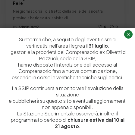
Pelle
Nei giorni scorsi il distretto della pelle della nostra
provincia ha ricevuto la visita di…
by
Admin_dev2
0
0
×
Si informa che, a seguito degli eventi sismici
verificatisi nell’area flegrea il
31 luglio
,
i gestori e la proprietà del Comprensorio ex Olivetti di
Pozzuoli, sede della SSIP,
Lascia un commento
hanno disposto l’interdizione dell’accesso al
Comprensorio fino a nuova comunicazione,
Il tuo indirizzo email non sarà pubblicato.
I campi obbligatori sono
essendo in corso le verifiche tecniche sugli edifici.
contrassegnati
*
La SSIP continuerà a monitorare l’evoluzione della
situazione
e pubblicherà su questo sito eventuali aggiornamenti
non appena disponibili.
La Stazione Sperimentale osserverà, inoltre, il
programmato periodo di
chiusura estiva dal 10 al
21 agosto
.