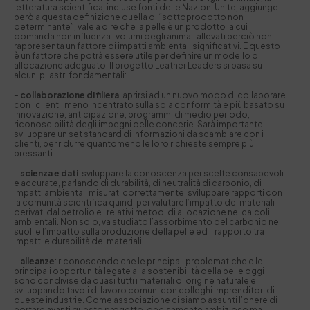
letteratura scientifica, incluse fonti delle Nazioni Unite, aggiunge
però a questa definizione quella di “sottoprodotto non
determinante”, vale a dire che la pelle è un prodotto la cui
domanda non influenza i volumi degli animali allevati perciò non
rappresenta un fattore di impatti ambientali significativi. E questo
è un fattore che potrà essere utile per definire un modello di
allocazione adeguato. Il progetto Leather Leaders si basa su
alcuni pilastri fondamentali:
–
collaborazione di filiera
: aprirsi ad un nuovo modo di collaborare
con i clienti, meno incentrato sulla sola conformità e più basato su
innovazione, anticipazione, programmi di medio periodo,
riconoscibilità degli impegni delle concerie. Sarà importante
sviluppare un set standard di informazioni da scambiare con i
clienti, per ridurre quantomeno le loro richieste sempre più
pressanti.
–
scienza e dati
: sviluppare la conoscenza per scelte consapevoli
e accurate, parlando di durabilità, di neutralità di carbonio, di
impatti ambientali misurati correttamente: sviluppare rapporti con
la comunità scientifica quindi per valutare l’impatto dei materiali
derivati dal petrolio e i relativi metodi di allocazione nei calcoli
ambientali. Non solo, va studiato l’assorbimento del carbonio nei
suoli e l’impatto sulla produzione della pelle ed il rapporto tra
impatti e durabilità dei materiali.
–
alleanze
: riconoscendo che le principali problematiche e le
principali opportunità legate alla sostenibilità della pelle oggi
sono condivise da quasi tutti i materiali di origine naturale e
sviluppando tavoli di lavoro comuni con colleghi imprenditori di
queste industrie. Come associazione ci siamo assunti l’onere di
portare avanti questo progetto, decisamente ambizioso ma