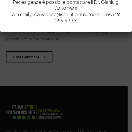
Per esigenze è possibile contattare il Dr. Gianluigi
Calvanese
alla mail g.calvanese@ssip.it o al numero +39 349
089 9336.
Salva il mio nome, email e sito web in questo browser per la
prossima volta che commento.
Post Comment
Istituita a Napoli per Regio Decreto nel 1885, la Stazione