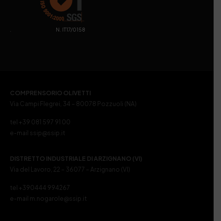
. N. IT17/0158
COMPRENSORIO OLIVETTI
Via Campi Flegrei, 34 – 80078 Pozzuoli (NA)
tel +39 081 597 91 00
e-mail ssip@ssip.it
DISTRETTO INDUSTRIALE DI ARZIGNANO (VI)
Via del Lavoro, 22 – 36077 – Arzignano (VI)
tel +390444 994267
e-mail m.nogarole@ssip.it