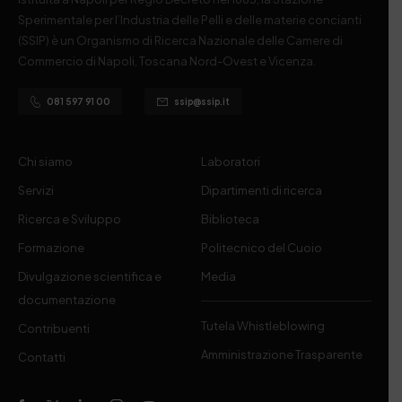
Sperimentale per l’Industria delle Pelli e delle materie concianti
(SSIP) è un Organismo di Ricerca Nazionale delle Camere di
Commercio di Napoli, Toscana Nord-Ovest e Vicenza.
081 597 91 00
ssip@ssip.it
Chi siamo
Laboratori
Servizi
Dipartimenti di ricerca
Ricerca e Sviluppo
Biblioteca
Formazione
Politecnico del Cuoio
Divulgazione scientifica e
Media
documentazione
Tutela Whistleblowing
Contribuenti
Amministrazione Trasparente
Contatti