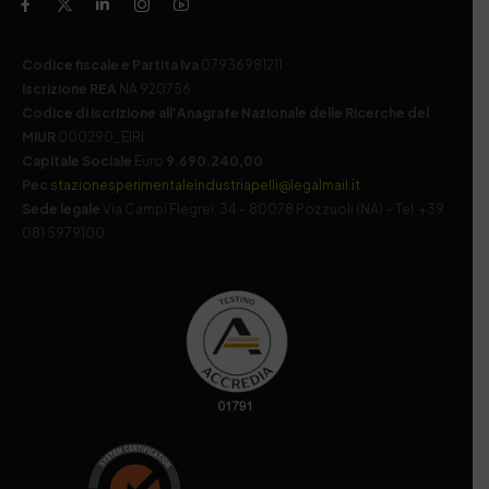
Codice fiscale e Partita Iva
07936981211
Iscrizione REA
NA 920756
Codice di iscrizione all’Anagrafe Nazionale delle Ricerche del
MIUR
000290_EIRI
Capitale Sociale
Euro
9.690.240,00
Pec
stazionesperimentaleindustriapelli@legalmail.it
Sede legale
Via Campi Flegrei, 34 – 80078 Pozzuoli (NA) – Tel. +39
081 5979100