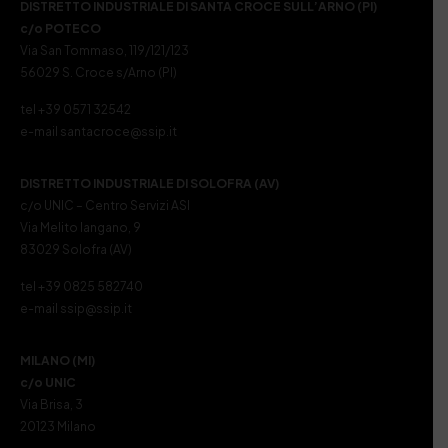
DISTRETTO INDUSTRIALE DI SANTA CROCE SULL’ARNO (PI)
c/o POTECO
Via San Tommaso, 119/121/123
56029 S. Croce s/Arno (PI)
tel +39 0571 32542
e-mail santacroce@ssip.it
DISTRETTO INDUSTRIALE DI SOLOFRA (AV)
c/o UNIC – Centro Servizi ASI
Via Melito Iangano, 9
83029 Solofra (AV)
tel +39 0825 582740
e-mail ssip@ssip.it
MILANO (MI)
c/o UNIC
Via Brisa, 3
20123 Milano