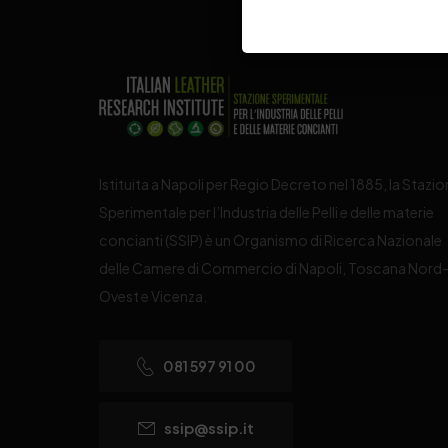
Istituita a Napoli per Regio Decreto nel 1885, la Stazi
Sperimentale per l’Industria delle Pelli e delle materie
concianti (SSIP) è un Organismo di Ricerca Nazionale
delle Camere di Commercio di Napoli, Toscana Nord
Ovest e Vicenza.
081 597 91 00
ssip@ssip.it