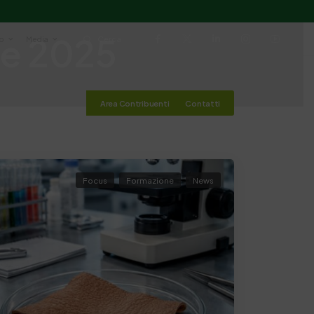
re 2025
io
Media
Cerca
Area Contribuenti
Contatti
Focus
Formazione
News