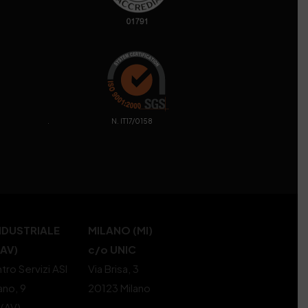
. N. IT17/0158
NDUSTRIALE
MILANO (MI)
(AV)
c/o UNIC
tro Servizi ASI
Via Brisa, 3
ano, 9
20123 Milano
 (AV)