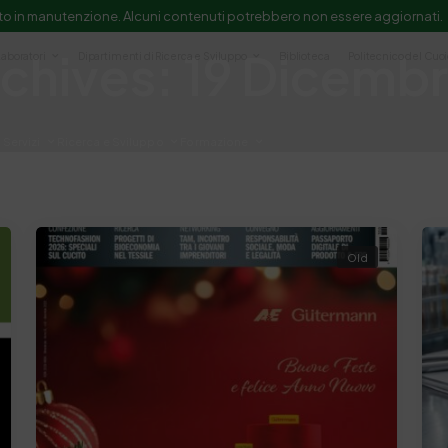
to in manutenzione. Alcuni contenuti potrebbero non essere aggiornati.
rchives: 19 Dicemb
Laboratori
Dipartimenti di Ricerca e Sviluppo
Biblioteca
Politecnico del Cuo
Servizi
Ricerca e Sviluppo
Formazione
e scientifica e documentazione
Old