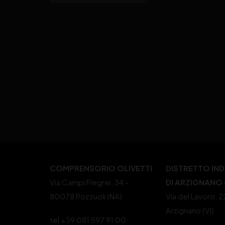
COMPRENSORIO OLIVETTI
DISTRETTO IN
Via Campi Flegrei, 34 –
DI ARZIGNANO (
80078 Pozzuoli (NA)
Via del Lavoro, 
Arzignano (VI)
tel +39 081 597 91 00