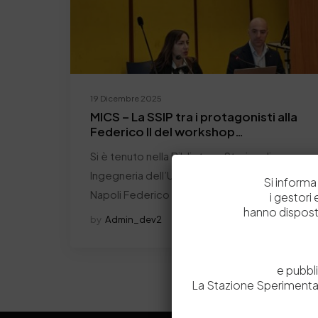
19 Dicembre 2025
MICS – La SSIP tra i protagonisti alla
Federico II del workshop
“Sustainable Packaging Lab”
Si è tenuto nella Biblioteca Storica di
Ingegneria dell’Università degli Studi di
Si informa 
Napoli Federico II,…
i gestori
hanno dispost
by
Admin_dev2
0
0
e pubbl
La Stazione Sperimental