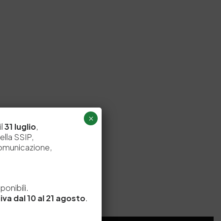
×
il
31 luglio
,
ella SSIP,
comunicazione,
e
onibili.
iva dal 10 al 21 agosto
.