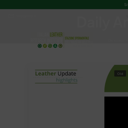
Si
Daily A
ssip@ssip.it
Chi siamo
Divulgazion
Old