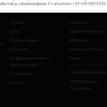
alla mail g.calvanese@ssip.it o al numero +39 349 089 9336.
Chi siamo
Laboratori
Servizi
Dipartimenti di ricerca
Ricerca e Sviluppo
Biblioteca
one
Formazione
Politecnico del Cuoio
Divulgazione scientifica e
Media
-
documentazione
Tutela Whistleblowing
Contribuenti
Amministrazione
Contatti
Trasparente