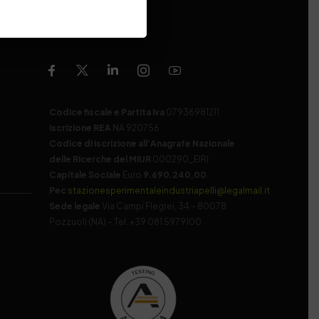
Codice fiscale e Partita Iva
07936981211
Iscrizione REA
NA 920756
Codice di iscrizione all’Anagrafe Nazionale
delle Ricerche del MIUR
000290_EIRI
Capitale Sociale
Euro
9.690.240,00
Pec
stazionesperimentaleindustriapelli@legalmail.it
Sede legale
Via Campi Flegrei, 34 – 80078
Pozzuoli (NA) – Tel. +39 081 5979100