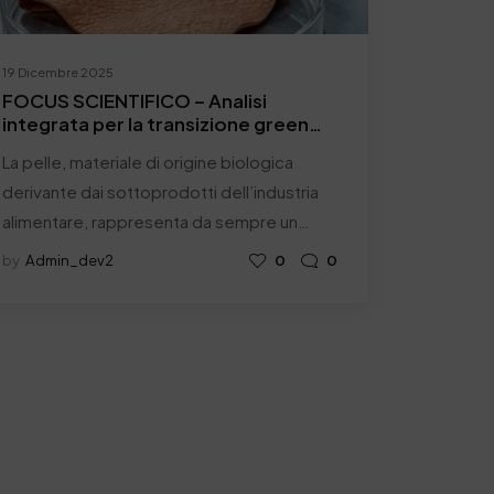
19 Dicembre 2025
FOCUS SCIENTIFICO – Analisi
integrata per la transizione green
della concia: focus su proprietà
La pelle, materiale di origine biologica
superficiali, microstruttura e
contenuto di metalli.
derivante dai sottoprodotti dell’industria
alimentare, rappresenta da sempre un…
by
Admin_dev2
0
0