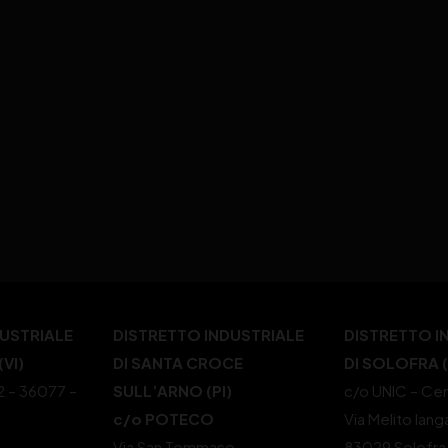
DUSTRIALE
DISTRETTO INDUSTRIALE
DISTRETTO I
VI)
DI SANTA CROCE
DI SOLOFRA 
22 – 36077 –
SULL’ARNO (PI)
c/o UNIC – Cen
c/o POTECO
Via Melito Iang
Via San Tommaso,
83029 Solofra