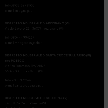
tel +39 081 597 91 00
e-mail ssip@ssip.it
DISTRETTO INDUSTRIALE DI ARZIGNANO (VI)
Via del Lavoro, 22 – 36077 – Arzignano (VI)
tel +390444 994267
e-mail m.nogarole@ssip.it
DISTRETTO INDUSTRIALE DI SANTA CROCE SULL’ARNO (PI)
c/o POTECO
Via San Tommaso, 119/121/123
56029 S. Croce s/Arno (PI)
tel +39 0571 32542
e-mail santacroce@ssip.it
DISTRETTO INDUSTRIALE DI SOLOFRA (AV)
c/o UNIC – Centro Servizi ASI