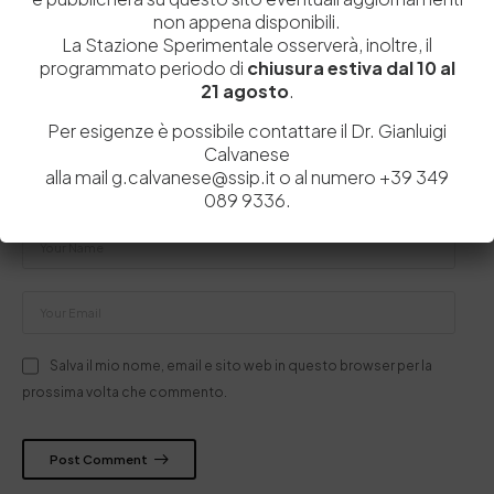
Il tuo indirizzo email non sarà pubblicato.
I campi obbligatori sono
non appena disponibili.
contrassegnati
*
La Stazione Sperimentale osserverà, inoltre, il
programmato periodo di
chiusura estiva dal 10 al
21 agosto
.
Per esigenze è possibile contattare il Dr. Gianluigi
Calvanese
alla mail g.calvanese@ssip.it o al numero +39 349
089 9336.
Salva il mio nome, email e sito web in questo browser per la
prossima volta che commento.
Post Comment