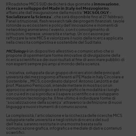
Il Roadshow MICS SUD dedicherà due giornate a 𝗶𝗻𝗻𝗼𝘃𝗮𝘇𝗶𝗼𝗻𝗲,
𝗿𝗶𝗰𝗲𝗿𝗰𝗮 𝗲 𝘀𝘃𝗶𝗹𝘂𝗽𝗽𝗼 𝗱𝗲𝗹 𝗠𝗮𝗱𝗲 𝗶𝗻 𝗜𝘁𝗮𝗹𝘆 𝗻𝗲𝗹 𝗠𝗲𝘇𝘇𝗼𝗴𝗶𝗼𝗿𝗻𝗼,
affiancate dall’inaugurazione della mostra “𝗠𝗜𝗖𝗦𝗢𝗟𝗢𝗚𝗬 –
𝗦𝗼𝗰𝗶𝗮𝗹𝗶𝘇𝘇𝗮𝗿𝗲 𝗹𝗮 𝗦𝗰𝗶𝗲𝗻𝘇𝗮”, che sarà disponibile fino al 27 febbraio.
Panel istituzionali, flash research talk dei progetti finanziati, tavole
rotonde su ecosistemi e policy dell’innovazione e momenti di
networking animeranno l’evento, con il coinvolgimento di
istituzioni, imprese, università e startup. Un’occasione per
rafforzare la rete MICS e valorizzare il ruolo della ricerca applicata
nella crescita competitiva e sostenibile del Sud Italia.
MICSology
è un dispositivo allestitivo e comunicativo che si
propone di sperimentare forme innovative di divulgazione della
ricerca scientifica e dei suoi risultati al fine di avvicinare pubblici di
non esperti sempre più ampi al mondo della scienza.
L’iniziativa, sviluppata da un gruppo di ricercatori delle principali
università del mezzogiorno afferenti al PE Made in Italy Circolare e
Sostenibile _ MICS, coordinato dal prof. Antonio Lanzotti e dal
prof. Massimo Perriccioli, intende mettere in mostra con un
approccio antropologico ed etnografico le modalità e i luoghi
con cui ed in cui si produce il sapere scientifico e si sviluppano
innovazioni tecnologiche. Il fine ultimo è individuare forme di
“socializzazione della scienza” attraverso la definizione di nuovi
linguaggi e nuovi strumenti di comunicazione.
La complessità, l’articolazione e la ricchezza delle ricerche MICS
sviluppate nelle università e negli istituti di ricerca del sud
dell’Italia, saranno restituite in una mostra basata sulla
comunicazione grafica, infografica e mediale di dati e contenuti
scientifici.