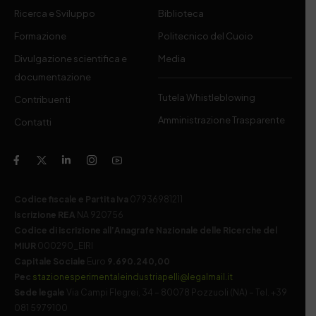
Ricerca e Sviluppo
Biblioteca
Formazione
Politecnico del Cuoio
Divulgazione scientifica e
Media
documentazione
Tutela Whistleblowing
Contribuenti
Amministrazione Trasparente
Contatti
Codice fiscale e Partita Iva
07936981211
Iscrizione REA
NA 920756
Codice di iscrizione all’Anagrafe Nazionale delle Ricerche del
MIUR
000290_EIRI
Capitale Sociale
Euro
9.690.240,00
Pec
stazionesperimentaleindustriapelli@legalmail.it
Sede legale
Via Campi Flegrei, 34 – 80078 Pozzuoli (NA) – Tel. +39
081 5979100