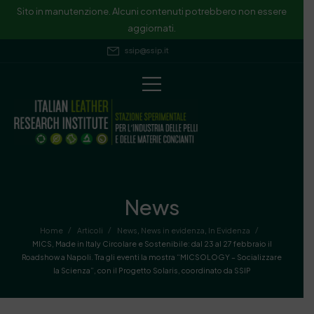
Sito in manutenzione. Alcuni contenuti potrebbero non essere
aggiornati.
ssip@ssip.it
News
/
/
/
Home
Articoli
News
,
News in evidenza
,
In Evidenza
MICS, Made in Italy Circolare e Sostenibile: dal 23 al 27 febbraio il
Roadshow a Napoli. Tra gli eventi la mostra “MICSOLOGY – Socializzare
la Scienza”, con il Progetto Solaris, coordinato da SSIP