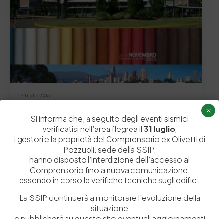
2 Luglio 2015
XXXIII Congresso IULTCS 2015
×
Si informa che, a seguito degli eventi sismici
ABQTIC is the association currently in charge of the
verificatisi nell’area flegrea il
31 luglio
,
organisation of the XXXIII IULTCS CONGRESS…
i gestori e la proprietà del Comprensorio ex Olivetti di
by
Admin_dev2
0
0
Pozzuoli, sede della SSIP,
hanno disposto l’interdizione dell’accesso al
Comprensorio fino a nuova comunicazione,
essendo in corso le verifiche tecniche sugli edifici.
La SSIP continuerà a monitorare l’evoluzione della
Lascia un commento
situazione
e pubblicherà su questo sito eventuali aggiornamenti