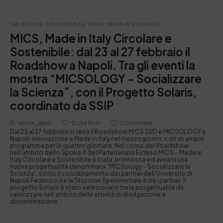
JAN 23 2026
/
IN EVIDENZA
,
NEWS
,
NEWS IN EVIDENZA
MICS, Made in Italy Circolare e
Sostenibile: dal 23 al 27 febbraio il
Roadshow a Napoli. Tra gli eventi la
mostra “MICSOLOGY – Socializzare
la Scienza”, con il Progetto Solaris,
coordinato da SSIP
admin_dev2
0
Like Post
0
Comment
Dal 23 al 27 febbraio si terrà il Roadshow MICS SUD e MICSOLOGY a
Napoli: innovazione e Made in Italy nel mezzogiorno, con un ampio
programma per le quattro giornate. Nel corso del Roadshow,
nell’ambito dello Spoke 4 del Partenariato Esteso MICS – Made in
Italy Circolare e Sostenibile è stata promossa ed avviata una
nuova progettualità denominata “MICSology – Socializzare la
Scienza”, sotto il coordinamento dei partner dell’Università di
Napoli Federico II e la Stazione Sperimentale è tra i partner. Il
progetto Solaris è stato selezionato tra le progettualità da
valorizzare nell’ambito delle attività di divulgazione e
disseminazione.