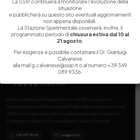
La SSIP continuerà a monitorare l’evoluzione della
prossima volta che commento.
situazione
e pubblicherà su questo sito eventuali aggiornamenti
non appena disponibili.
Post Comment
La Stazione Sperimentale osserverà, inoltre, il
programmato periodo di
chiusura estiva dal 10 al
21 agosto
.
Per esigenze è possibile contattare il Dr. Gianluigi
Calvanese
alla mail g.calvanese@ssip.it o al numero +39 349
089 9336.
Istituita a Napoli per Regio Decreto nel 1885, la Stazione
Sperimentale per l’Industria delle Pelli e delle materie concianti
(SSIP) è un Organismo di Ricerca Nazionale delle Camere di
Commercio di Napoli, Toscana Nord-Ovest e Vicenza.
081 597 91 00
ssip@ssip.it