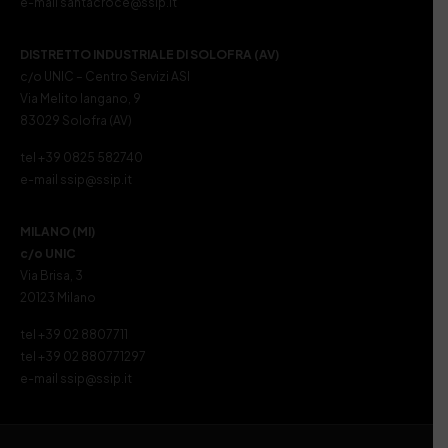
e-mail santacroce@ssip.it
DISTRETTO INDUSTRIALE DI SOLOFRA (AV)
c/o UNIC – Centro Servizi ASI
Via Melito Iangano, 9
83029 Solofra (AV)
tel +39 0825 582740
e-mail ssip@ssip.it
MILANO (MI)
c/o UNIC
Via Brisa, 3
20123 Milano
tel +39 02 8807711
tel +39 02 880771297
e-mail ssip@ssip.it