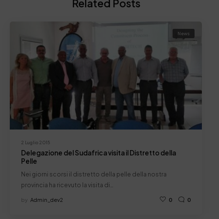
Related Posts
News
2 Luglio 2015
Delegazione del Sudafrica visita il Distretto della
Pelle
Nei giorni scorsi il distretto della pelle della nostra
provincia ha ricevuto la visita di…
by
Admin_dev2
0
0