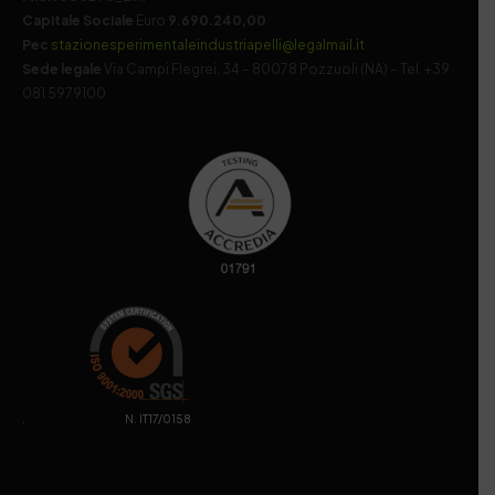
Capitale Sociale
Euro
9.690.240,00
Pec
stazionesperimentaleindustriapelli@legalmail.it
Sede legale
Via Campi Flegrei, 34 – 80078 Pozzuoli (NA) – Tel. +39
081 5979100
. N. IT17/0158