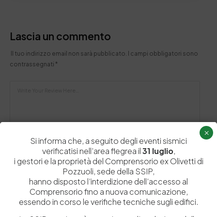
Lascia un commento
Il tuo indirizzo email non sarà pubblicato.
I campi obbligatori sono
contrassegnati
*
×
Si informa che, a seguito degli eventi sismici
verificatisi nell’area flegrea il
31 luglio
,
i gestori e la proprietà del Comprensorio ex Olivetti di
Pozzuoli, sede della SSIP,
hanno disposto l’interdizione dell’accesso al
Comprensorio fino a nuova comunicazione,
essendo in corso le verifiche tecniche sugli edifici.
Salva il mio nome, email e sito web in questo browser per la