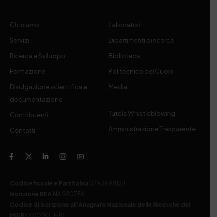
Chi siamo
Laboratori
Servizi
Dipartimenti di ricerca
Ricerca e Sviluppo
Biblioteca
Formazione
Politecnico del Cuoio
Divulgazione scientifica e
Media
documentazione
Tutela Whistleblowing
Contribuenti
Amministrazione Trasparente
Contatti
Codice fiscale e Partita Iva
07936981211
Iscrizione REA
NA 920756
Codice di iscrizione all’Anagrafe Nazionale delle Ricerche del
MIUR
000290_EIRI