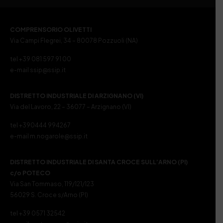
COMPRENSORIO OLIVETTI
Via Campi Flegrei, 34 – 80078 Pozzuoli (NA)
tel +39 081 597 91 00
e-mail ssip@ssip.it
DISTRETTO INDUSTRIALE DI ARZIGNANO (VI)
Via del Lavoro, 22 – 36077 – Arzignano (VI)
tel +390444 994267
e-mail m.nogarole@ssip.it
DISTRETTO INDUSTRIALE DI SANTA CROCE SULL’ARNO (PI)
c/o POTECO
Via San Tommaso, 119/121/123
56029 S. Croce s/Arno (PI)
tel +39 0571 32542