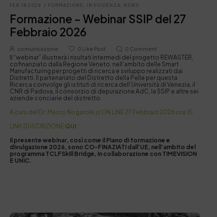
FEB 18 2026
/
FORMAZIONE
,
IN EVIDENZA
,
NEWS
Formazione – Webinar SSIP del 27
Febbraio 2026
comunicazione
0
Like Post
0
Comment
Il “webinar” illustrerà i risultati intermedi del progetto REWASTER,
cofinanziato dalla Regione Veneto, nell’ambito delle Smart
Manufacturing per progetti di ricerca e sviluppo realizzati dai
Distretti. Il partenariato del Distretto della Pelle per questa
Ricerca coinvolge gli istituti di ricerca dell’Università di Venezia, il
CNR di Padova, il consorzio di depurazione AdC, la SSIP e altre sei
aziende conciarie del distretto.
A cura del Dr. Marco Nogarole // ON LINE 27 Febbraio 2026 ore 15
LINK DI ISCRIZIONE
QUI
Il presente webinar, così come il Piano di formazione e
divulgazione 2026, sono CO-FINAZIATI dall’UE, nell’ambito del
programma TCLFSkill Bridge, in collaborazione con TIMEVISION
E UNIC.