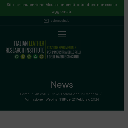
Sito in manutenzione. Alcuni contenuti potrebbero non essere
aggiornati.
ssip@ssip.it
News
/
/
/
Home
Articoli
News
,
Formazione
,
In Evidenza
Formazione – Webinar SSIP del 27 Febbraio 2026