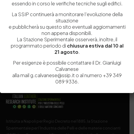
essendo in corso le verifiche tecniche sugli edifici.
La SSIP continuerà a monitorare l’evoluzione della
situazione
Salva il mio nome, email e sito web in questo browser per la
e pubblicherà su questo sito eventuali aggiornamenti
prossima volta che commento.
non appena disponibili.
La Stazione Sperimentale osserverà, inoltre, il
programmato periodo di
chiusura estiva dal 10 al
Post Comment
21 agosto
.
Per esigenze è possibile contattare il Dr. Gianluigi
Calvanese
alla mail g.calvanese@ssip.it o al numero +39 349
089 9336.
Istituita a Napoli per Regio Decreto nel 1885, la Stazione
Sperimentale per l’Industria delle Pelli e delle materie concianti