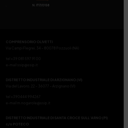
. N. IT17/0158
COMPRENSORIO OLIVETTI
Via Campi Flegrei, 34 – 80078 Pozzuoli (NA)
tel +39 081 597 91 00
e-mail ssip@ssip.it
DISTRETTO INDUSTRIALE DI ARZIGNANO (VI)
Via del Lavoro, 22 – 36077 – Arzignano (VI)
tel +390444 994267
e-mail m.nogarole@ssip.it
DISTRETTO INDUSTRIALE DI SANTA CROCE SULL’ARNO (PI)
c/o POTECO