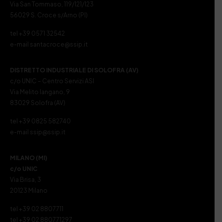
Via San Tommaso, 119/121/123
56029 S. Croce s/Arno (PI)
tel +39 0571 32542
e-mail santacroce@ssip.it
DISTRETTO INDUSTRIALE DI SOLOFRA (AV)
c/o UNIC – Centro Servizi ASI
Via Melito Iangano, 9
83029 Solofra (AV)
tel +39 0825 582740
e-mail ssip@ssip.it
MILANO (MI)
c/o UNIC
Via Brisa, 3
20123 Milano
tel +39 02 8807711
tel +39 02 880771297