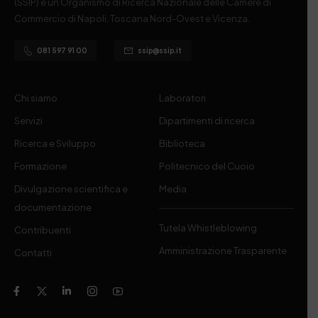
(SSIP) è un Organismo di Ricerca Nazionale delle Camere di
Commercio di Napoli, Toscana Nord-Ovest e Vicenza.
081 597 91 00
ssip@ssip.it
Chi siamo
Laboratori
Servizi
Dipartimenti di ricerca
Ricerca e Sviluppo
Biblioteca
Formazione
Politecnico del Cuoio
Divulgazione scientifica e
Media
documentazione
Tutela Whistleblowing
Contribuenti
Amministrazione Trasparente
Contatti