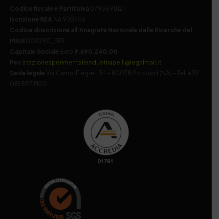
Codice fiscale e Partita Iva
07936981211
Iscrizione REA
NA 920756
Codice di iscrizione all’Anagrafe Nazionale delle Ricerche del
MIUR
000290_EIRI
Capitale Sociale
Euro
9.690.240,00
Pec
stazionesperimentaleindustriapelli@legalmail.it
Sede legale
Via Campi Flegrei, 34 – 80078 Pozzuoli (NA) – Tel. +39
081 5979100