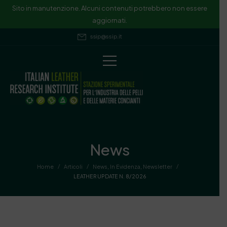
Sito in manutenzione. Alcuni contenuti potrebbero non essere
aggiornati.
ssip@ssip.it
News
/
/
/
Home
Articoli
News
,
In Evidenza
,
Newsletter
LEATHER UPDATE N. 8/2026