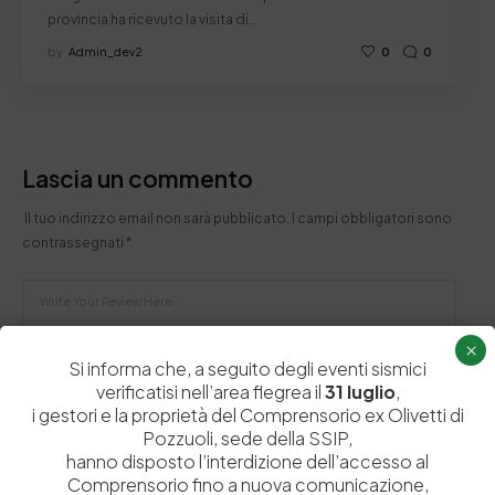
provincia ha ricevuto la visita di…
by
Admin_dev2
0
0
Lascia un commento
Il tuo indirizzo email non sarà pubblicato.
I campi obbligatori sono
contrassegnati
*
×
Si informa che, a seguito degli eventi sismici
verificatisi nell’area flegrea il
31 luglio
,
i gestori e la proprietà del Comprensorio ex Olivetti di
Pozzuoli, sede della SSIP,
hanno disposto l’interdizione dell’accesso al
Comprensorio fino a nuova comunicazione,