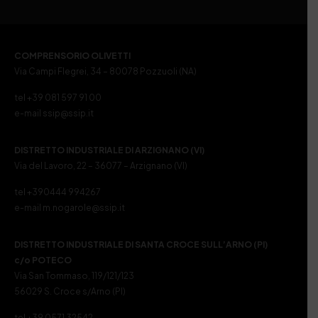
COMPRENSORIO OLIVETTI
Via Campi Flegrei, 34 – 80078 Pozzuoli (NA)
tel +39 081 597 91 00
e-mail ssip@ssip.it
DISTRETTO INDUSTRIALE DI ARZIGNANO (VI)
Via del Lavoro, 22 – 36077 – Arzignano (VI)
tel +390444 994267
e-mail m.nogarole@ssip.it
DISTRETTO INDUSTRIALE DI SANTA CROCE SULL’ARNO (PI)
c/o POTECO
Via San Tommaso, 119/121/123
56029 S. Croce s/Arno (PI)
tel +39 0571 32542