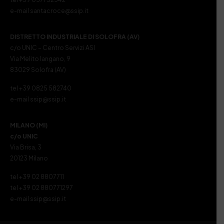
e-mail santacroce@ssip.it
DISTRETTO INDUSTRIALE DI SOLOFRA (AV)
c/o UNIC – Centro Servizi ASI
Via Melito Iangano, 9
83029 Solofra (AV)
tel +39 0825 582740
e-mail ssip@ssip.it
MILANO (MI)
c/o UNIC
Via Brisa, 3
20123 Milano
tel +39 02 8807711
tel +39 02 880771297
e-mail ssip@ssip.it