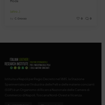
Moda
(altro…)
by
C.grosso
0
0
Istituita a Napoli per Regio Decreto nel 1885, la Stazione
Sperimentale per l’Industria delle Pelli e delle materie concianti
(SSIP) è un Organismo di Ricerca Nazionale delle Camere di
Commercio di Napoli, Toscana Nord-Ovest e Vicenza.