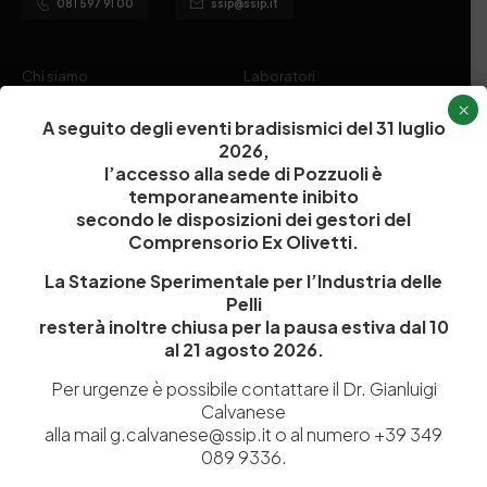
081 597 91 00
ssip@ssip.it
Chi siamo
Laboratori
×
Servizi
Dipartimenti di ricerca
A seguito degli eventi bradisismici del 31 luglio
Ricerca e Sviluppo
Biblioteca
2026,
l’accesso alla sede di Pozzuoli è
Formazione
Politecnico del Cuoio
temporaneamente inibito
Divulgazione scientifica e
Media
secondo le disposizioni dei gestori del
Comprensorio Ex Olivetti.
documentazione
Tutela Whistleblowing
La Stazione Sperimentale per l’Industria delle
Contribuenti
Pelli
Amministrazione Trasparente
Contatti
resterà inoltre chiusa per la pausa estiva dal 10
al 21 agosto 2026.
Per urgenze è possibile contattare il Dr. Gianluigi
Calvanese
alla mail g.calvanese@ssip.it o al numero +39 349
Codice fiscale e Partita Iva
07936981211
089 9336.
Iscrizione REA
NA 920756
Codice di iscrizione all’Anagrafe Nazionale delle Ricerche del