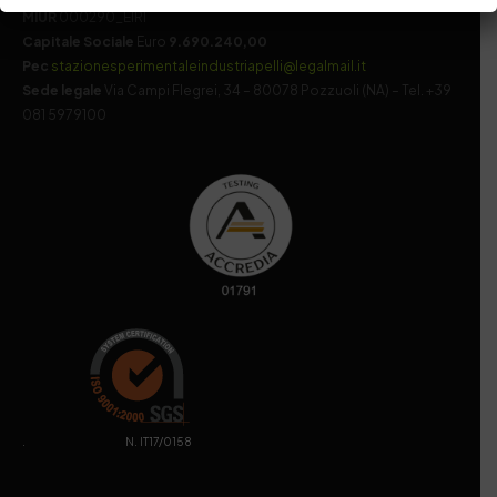
MIUR
000290_EIRI
Capitale Sociale
Euro
9.690.240,00
Pec
stazionesperimentaleindustriapelli@legalmail.it
Sede legale
Via Campi Flegrei, 34 – 80078 Pozzuoli (NA) – Tel. +39
081 5979100
. N. IT17/0158