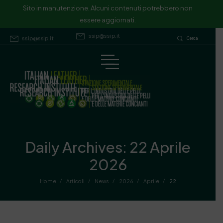
Sito in manutenzione. Alcuni contenuti potrebbero non essere
Sito in manutenzione. Alcuni contenuti potrebbero non
essere aggiornati.
aggiornati.
ssip@ssip.it
ssip@ssip.it
Cerca
Daily Archives: 22 Aprile
2026
/
/
/
/
/
Home
Articoli
News
2026
Aprile
22