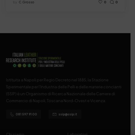
by
C.grosso
0
0
Istituita a Napoli per Regio Decreto nel 1885, la Stazione
Sperimentale per l’Industria delle Pelli e delle materie concianti
(SSIP) è un Organismo di Ricerca Nazionale delle Camere di
Commercio di Napoli, Toscana Nord-Ovest e Vicenza.
081 597 91 00
ssip@ssip.it
Chi siamo
Laboratori