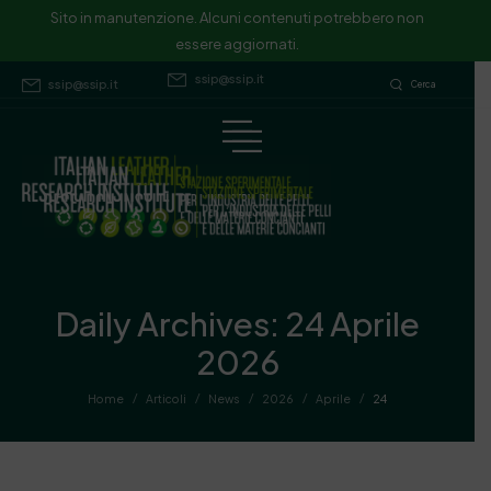
Sito in manutenzione. Alcuni contenuti potrebbero non essere
Sito in manutenzione. Alcuni contenuti potrebbero non
essere aggiornati.
aggiornati.
ssip@ssip.it
ssip@ssip.it
Cerca
Daily Archives: 24 Aprile
2026
/
/
/
/
/
Home
Articoli
News
2026
Aprile
24