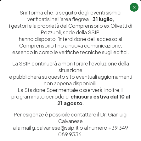
×
Servizi
Dipartimenti di ricerca
Si informa che, a seguito degli eventi sismici
verificatisi nell’area flegrea il
31 luglio
,
Ricerca e Sviluppo
Biblioteca
i gestori e la proprietà del Comprensorio ex Olivetti di
Formazione
Politecnico del Cuoio
Pozzuoli, sede della SSIP,
hanno disposto l’interdizione dell’accesso al
Divulgazione scientifica e
Media
Comprensorio fino a nuova comunicazione,
documentazione
essendo in corso le verifiche tecniche sugli edifici.
Tutela Whistleblowing
Contribuenti
La SSIP continuerà a monitorare l’evoluzione della
Amministrazione Trasparente
Contatti
situazione
e pubblicherà su questo sito eventuali aggiornamenti
non appena disponibili.
La Stazione Sperimentale osserverà, inoltre, il
programmato periodo di
chiusura estiva dal 10 al
21 agosto
.
Codice fiscale e Partita Iva
07936981211
Iscrizione REA
NA 920756
Per esigenze è possibile contattare il Dr. Gianluigi
Codice di iscrizione all’Anagrafe Nazionale delle Ricerche del
Calvanese
MIUR
000290_EIRI
alla mail g.calvanese@ssip.it o al numero +39 349
Capitale Sociale
Euro
9.690.240,00
089 9336.
Pec
stazionesperimentaleindustriapelli@legalmail.it