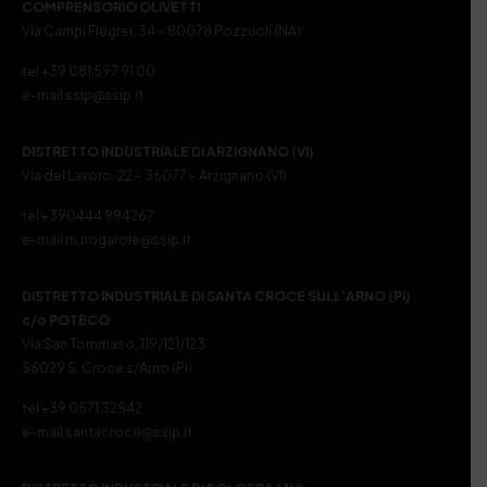
COMPRENSORIO OLIVETTI
Via Campi Flegrei, 34 – 80078 Pozzuoli (NA)
tel +39 081 597 91 00
e-mail ssip@ssip.it
DISTRETTO INDUSTRIALE DI ARZIGNANO (VI)
Via del Lavoro, 22 – 36077 – Arzignano (VI)
tel +390444 994267
e-mail m.nogarole@ssip.it
DISTRETTO INDUSTRIALE DI SANTA CROCE SULL’ARNO (PI)
c/o POTECO
Via San Tommaso, 119/121/123
56029 S. Croce s/Arno (PI)
tel +39 0571 32542
e-mail santacroce@ssip.it