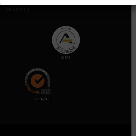
Sede legale
Via Campi Flegrei, 34 – 80078 Pozzuoli (NA) – Tel. +39
081 5979100
. N. IT17/0158