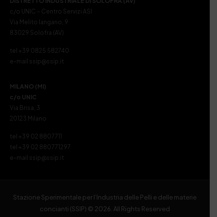
DISTRETTO INDUSTRIALE DI SOLOFRA (AV)
c/o UNIC – Centro Servizi ASI
Via Melito Iangano, 9
83029 Solofra (AV)
tel +39 0825 582740
e-mail ssip@ssip.it
MILANO (MI)
c/o UNIC
Via Brisa, 3
20123 Milano
tel +39 02 8807711
tel +39 02 880771297
e-mail ssip@ssip.it
Stazione Sperimentale per l’Industria delle Pelli e delle materie
concianti (SSIP) © 2026. All Rights Reserved