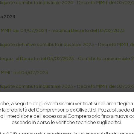
aliquote contributo industriale 2024 – Decreto MIMIT del 02/02
tà 2023
 MMIT del 04/07/2024 – modifica Decreto del 03/02/2023
aliquote definitive contributo industriale 2023 – Decreto MIMIT
tegraz. al Decreto del 03/02/2023 – Contributo commerciale 
 MIMIT del 03/02/2023
aliquote contributo industriale 2023 – Decreto MIMIT del 03/02
tà 2022
che, a seguito degli eventi sismici verificatisi nell’area flegrea 
 e la proprietà del Comprensorio ex Olivetti di Pozzuoli, sede d
 MIMIT del 21/06/2023 – modifica Decreto del 01/03/2023
o l’interdizione dell’accesso al Comprensorio fino a nuova 
essendo in corso le verifiche tecniche sugli edifici.
aliquote definitive contributo industriale 2022 – Decreto MIMIT 