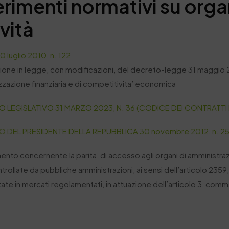
erimenti normativi su orga
ività
 luglio 2010, n. 122
one in legge, con modificazioni, del decreto-legge 31 maggio 20
izzazione finanziaria e di competitivita’ economica
 LEGISLATIVO 31 MARZO 2023, N. 36 (CODICE DEI CONTRATTI 
 DEL PRESIDENTE DELLA REPUBBLICA 30 novembre 2012, n. 25
nto concernente la parita’ di accesso agli organi di amministrazio
ontrollate da pubbliche amministrazioni, ai sensi dell’articolo 23
te in mercati regolamentati, in attuazione dell’articolo 3, comma 