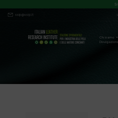
Si
ssip@ssip.it
Chi siamo
Divulgazion