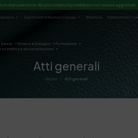
to in manutenzione. Alcuni contenuti potrebbero non essere aggiornati.
Laboratori
Dipartimenti di Ricerca e Sviluppo
Biblioteca
Politecnico del Cuo
Servizi
Ricerca e Sviluppo
Formazione
e scientifica e documentazione
Atti generali
Home
Atti generali
/