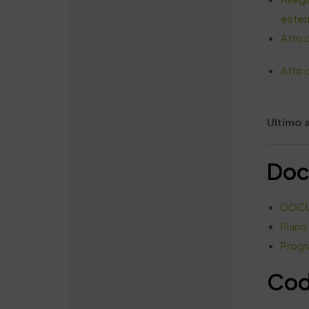
ester
Atto 
Atto 
Ultimo 
Doc
DOCU
Piano
Prog
Cod