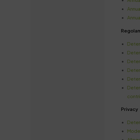
Annua
Annua
Regola
Deter
Dete
Dete
Deter
Deter
Deter
contri
Privacy
Deter
Model
Alleg