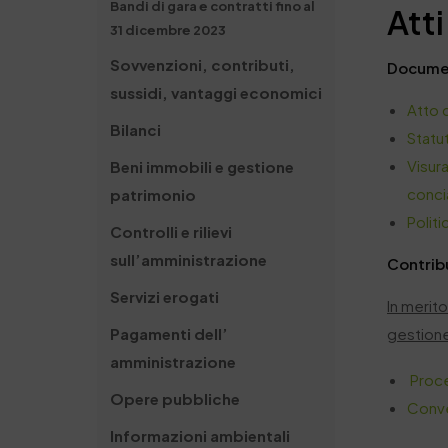
Bandi di gara e contratti fino al
Atti
31 dicembre 2023
Sovvenzioni, contributi,
Documen
sussidi, vantaggi economici
Atto c
Bilanci
Statut
Visura
Beni immobili e gestione
concia
patrimonio
Politi
Controlli e rilievi
sull’amministrazione
Contribu
Servizi erogati
In merito
gestione
Pagamenti dell’
amministrazione
Proce
Opere pubbliche
Conve
Informazioni ambientali