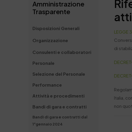
Rif
Amministrazione
Trasparente
att
Disposizioni Generali
LEGGE 30
Conversi
Organizzazione
di stabil
Consulenti e collaboratori
DECRETO
Personale
Selezione del Personale
DECRETO
Performance
Regolame
Attività e procedimenti
Italia, c
non quota
Bandi di gara e contratti
Bandi di gara e contratti dal
1°gennaio 2024