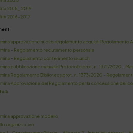
lità 2018_ 2019
lità 2016-2017
menti
mina approvazione nuovo regolamento acquisti
Regolamento Ac
rmina
–
Regolamento reclutamento personale
rmina
–
Regolamento conferimento incarichi
mina pubblicazione manuale Protocollo prot. n. 1371/2020
–
Man
mina Regolamento Biblioteca prot. n. 1373/2020
–
Regolamento
mina Approvazione del Regolamento per la concessione dei con
buti
mina approvazione modello
lo organizzativo
ato 1- Organigramma Privacy
–
Allegato 2 – Istruzioni generali
–
Al