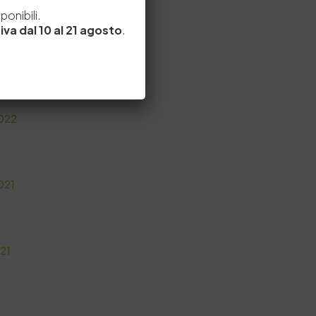
e
onibili.
iva dal 10 al 21 agosto
.
/2023
2022
021
021