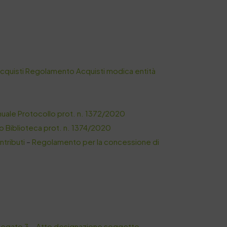
quisti
Regolamento Acquisti modica entità
uale Protocollo prot. n. 1372/2020
 Biblioteca prot. n. 1374/2020
tributi
–
Regolamento per la concessione di
legato 3 – Atto designazione soggetto