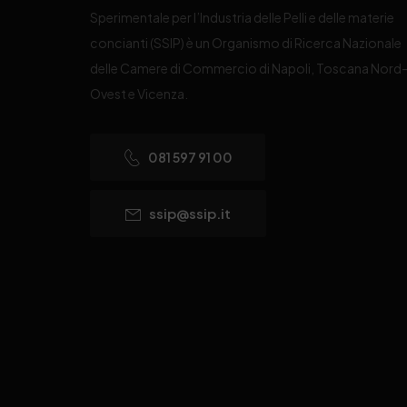
Sperimentale per l’Industria delle Pelli e delle materie
concianti (SSIP) è un Organismo di Ricerca Nazionale
delle Camere di Commercio di Napoli, Toscana Nord
Ovest e Vicenza.
081 597 91 00
ssip@ssip.it