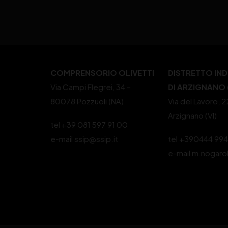
COMPRENSORIO OLIVETTI
DISTRETTO IN
Via Campi Flegrei, 34 –
DI ARZIGNANO (
80078 Pozzuoli (NA)
Via del Lavoro, 
Arzignano (VI)
tel +39 081 597 91 00
e-mail ssip@ssip.it
tel +390444 99
e-mail m.nogaro