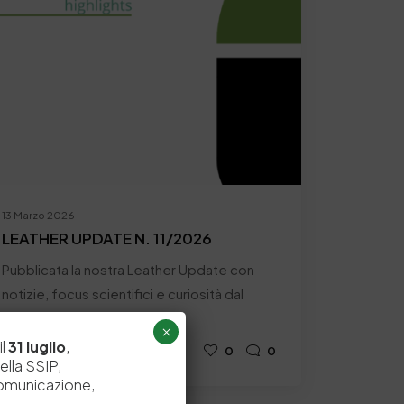
13 Marzo 2026
LEATHER UPDATE N. 11/2026
Pubblicata la nostra Leather Update con
notizie, focus scientifici e curiosità dal
mondo della pelle…
×
il
31 luglio
,
by
Comunicazione
0
0
ella SSIP,
comunicazione,