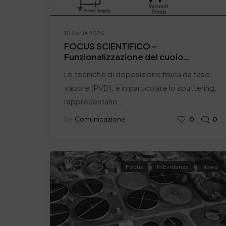
10 Aprile 2026
FOCUS SCIENTIFICO –
Funzionalizzazione del cuoio
mediante sputtering: introduzione
Le tecniche di deposizione fisica da fase
e proprietà elettriche – Pt. I
vapore (PVD), e in particolare lo sputtering,
rappresentano…
by
Comunicazione
0
0
Focus
In Evidenza
News