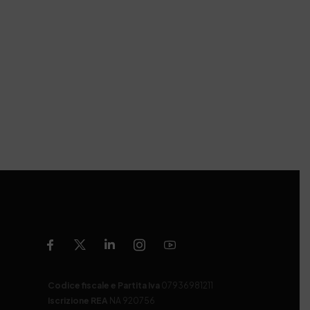
Codice fiscale e Partita Iva
07936981211
Iscrizione REA
NA 920756