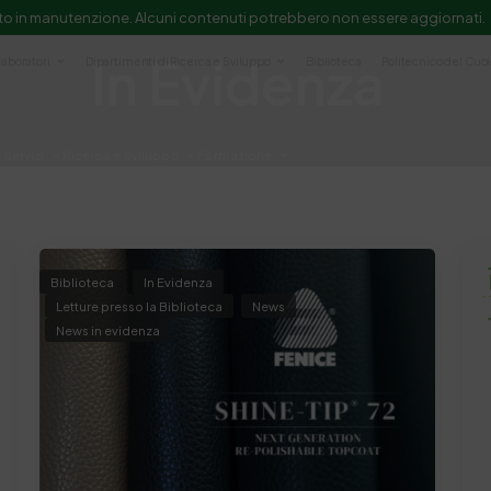
to in manutenzione. Alcuni contenuti potrebbero non essere aggiornati.
In Evidenza
Laboratori
Dipartimenti di Ricerca e Sviluppo
Biblioteca
Politecnico del Cuo
Servizi
Ricerca e Sviluppo
Formazione
e scientifica e documentazione
Biblioteca
In Evidenza
Letture presso la Biblioteca
News
News in evidenza