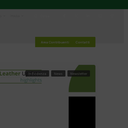
io
Media
Cerca
Area Contribuenti
Contatti
In Evidenza
News
Newsletter