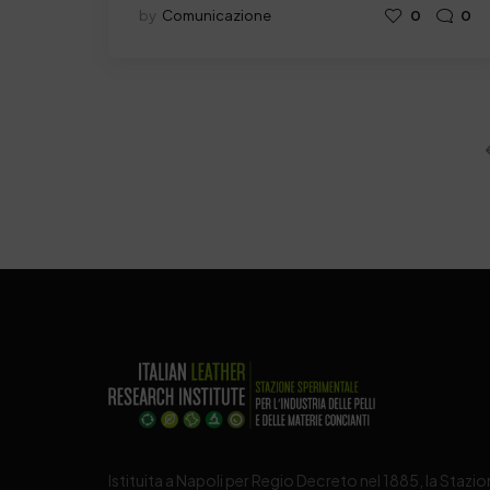
by
Comunicazione
0
0
Istituita a Napoli per Regio Decreto nel 1885, la Stazi