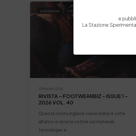
In Evidenza
Letture presso la Biblioteca
News
e pubbl
La Stazione Sperimental
12 Marzo 2026
RIVISTA – FOOTWEARBIZ – ISSUE 1 –
2026 VOL. 40
Questa rivista inglese viene edita 4 volte
all'anno e riporta notizie sui materiali,
tecnologie e…