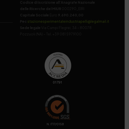
Codice di iscrizione all’Anagrafe Nazionale
delle Ricerche del MIUR
000290_EIRI
Capitale Sociale
Euro
9.690.240,00
Pec
stazionesperimentaleindustriapelli@legalmail.it
Sede legale
Via Campi Flegrei, 34 – 80078
Pozzuoli (NA) – Tel. +39 081 5979100
. N. IT17/0158