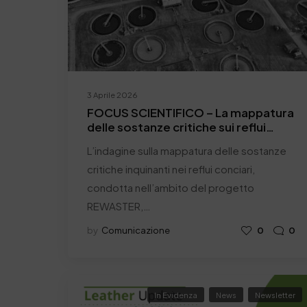
3 Aprile 2026
FOCUS SCIENTIFICO – La mappatura
delle sostanze critiche sui reflui
conciari. Parte III
L’indagine sulla mappatura delle sostanze
critiche inquinanti nei reflui conciari,
condotta nell’ambito del progetto
REWASTER,…
by
Comunicazione
0
0
In Evidenza
News
Newsletter