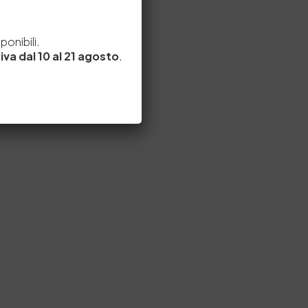
e
onibili.
iva dal 10 al 21 agosto
.