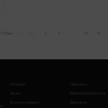
Prev
…
1
2
3
4
78
Chi siamo
Laboratori
Servizi
Dipartimenti di ricerca
Ricerca e Sviluppo
Biblioteca
one