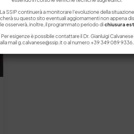
La SSIP continuerà a monitorare l’evoluzione della situazion
icherà su questo sito eventuali aggiornamenti non appena disp
e osserverà, inoltre, il programmato periodo di
chiusura est
Per esigenze è possibile contattare il Dr. Gianluigi Calvanese
alla mail g.calvanese@ssip.it o al numero +39 349 089 9336.