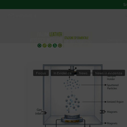
Si
ssip@ssip.it
Chi siamo
Divulgazion
Focus
In Evidenza
News
News in evidenza