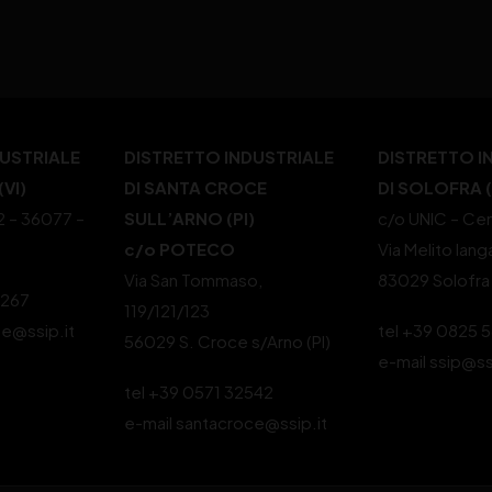
DUSTRIALE
DISTRETTO INDUSTRIALE
DISTRETTO I
VI)
DI SANTA CROCE
DI SOLOFRA 
22 – 36077 –
SULL’ARNO (PI)
c/o UNIC – Cen
c/o POTECO
Via Melito Iang
Via San Tommaso,
83029 Solofra
4267
119/121/123
le@ssip.it
tel +39 0825 
56029 S. Croce s/Arno (PI)
e-mail ssip@ss
tel +39 0571 32542
e-mail santacroce@ssip.it