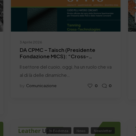
3 Aprile 2026
DA CPMC – Taisch (Presidente
Fondazione MICS): “Cross-
Technologies: il cuoio italiano come
Il settore del cuoio, oggi, ha un ruolo che va
banco di prova del nuovo Made in
Italy”
al di là delle dinamiche…
by
Comunicazione
0
0
In Evidenza
News
Newsletter