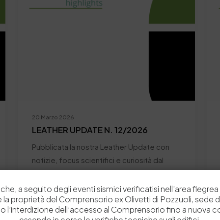
20 Marzo 2026
LEATHER UPDATE N. 12/2026
Pubblicata la nostra Leather Update con
notizie, focus scientifici e curiosità dal
mondo della pelle…
che, a seguito degli eventi sismici verificatisi nell’area flegrea 
by
Comunicazione
1
0
 e la proprietà del Comprensorio ex Olivetti di Pozzuoli, sede d
o l’interdizione dell’accesso al Comprensorio fino a nuova 
essendo in corso le verifiche tecniche sugli edifici.