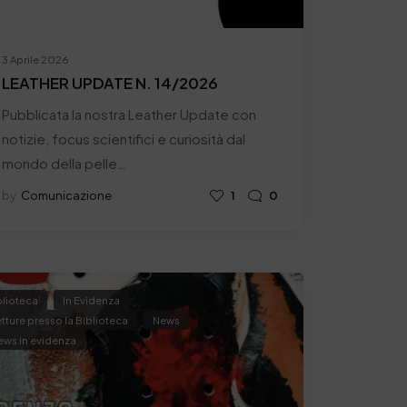
3 Aprile 2026
LEATHER UPDATE N. 14/2026
Pubblicata la nostra Leather Update con
notizie, focus scientifici e curiosità dal
mondo della pelle…
by
Comunicazione
1
0
blioteca
In Evidenza
tture presso la Biblioteca
News
ews in evidenza