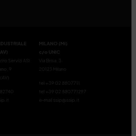
NDUSTRIALE
MILANO (MI)
(AV)
c/o UNIC
tro Servizi ASI
Via Brisa, 3
ano, 9
20123 Milano
 (AV)
tel +39 02 8807711
582740
tel +39 02 880771297
ip.it
e-mail ssip@ssip.it