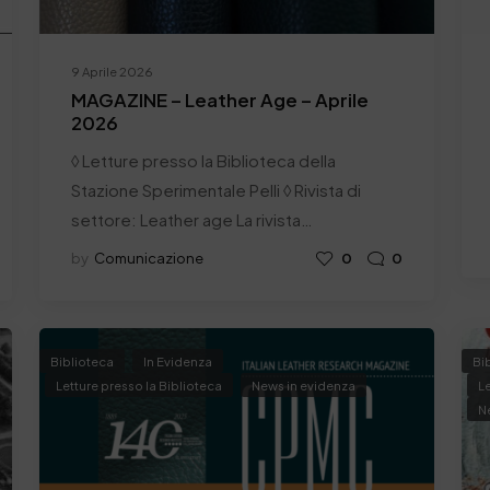
9 Aprile 2026
MAGAZINE – Leather Age – Aprile
2026
◊ Letture presso la Biblioteca della
Stazione Sperimentale Pelli ◊ Rivista di
settore: Leather age La rivista…
by
Comunicazione
0
0
Biblioteca
In Evidenza
Bi
Letture presso la Biblioteca
News in evidenza
Le
N