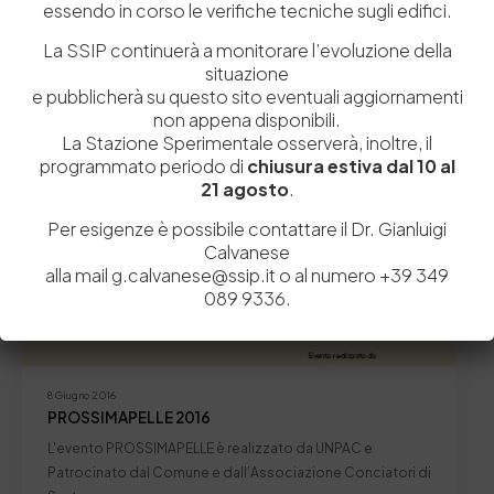
essendo in corso le verifiche tecniche sugli edifici.
by
Admin_dev2
0
0
La SSIP continuerà a monitorare l’evoluzione della
situazione
News
e pubblicherà su questo sito eventuali aggiornamenti
non appena disponibili.
La Stazione Sperimentale osserverà, inoltre, il
programmato periodo di
chiusura estiva dal 10 al
21 agosto
.
Per esigenze è possibile contattare il Dr. Gianluigi
Calvanese
alla mail g.calvanese@ssip.it o al numero +39 349
089 9336.
8 Giugno 2016
PROSSIMAPELLE 2016
L'evento PROSSIMAPELLE è realizzato da UNPAC e
Patrocinato dal Comune e dall’Associazione Conciatori di