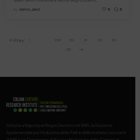
quest'anno l'iniziativa a favore degli studenti…
by
Admin_dev2
0
0
Prev
…
1
209
210
211
212
213
…
215
Istituita a Napoli per Regio Decreto nel 1885, la Stazione
Sperimentale per l’Industria delle Pelli e delle materie concianti
(SSIP) è un Organismo di Ricerca Nazionale delle Camere di