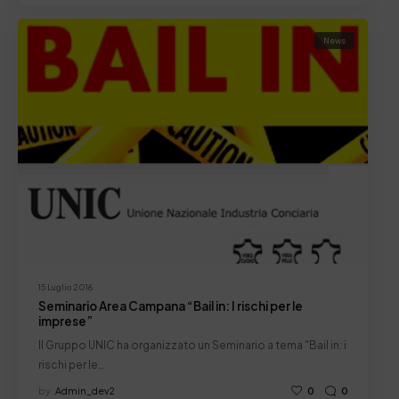
News
15 Luglio 2016
Seminario Area Campana “Bail in: I rischi per le
imprese”
Il Gruppo UNIC ha organizzato un Seminario a tema "Bail in: i
rischi per le…
by
Admin_dev2
0
0