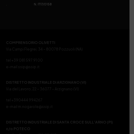
. N. IT17/0158
COMPRENSORIO OLIVETTI
Via Campi Flegrei, 34 – 80078 Pozzuoli (NA)
tel +39 081 597 91 00
e-mail ssip@ssip.it
DISTRETTO INDUSTRIALE DI ARZIGNANO (VI)
Via del Lavoro, 22 – 36077 – Arzignano (VI)
tel +390444 994267
e-mail m.nogarole@ssip.it
DISTRETTO INDUSTRIALE DI SANTA CROCE SULL’ARNO (PI)
c/o POTECO