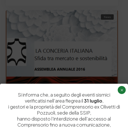
News
×
Si informa che, a seguito degli eventi sismici
24 Giugno 2016
verificatisi nell’area flegrea il
31 luglio
,
Assemblea Annuale UNIC
i gestori e la proprietà del Comprensorio ex Olivetti di
UNIONE NAZIONALE INDUSTRIA CONCIARIA Martedì, 28
Pozzuoli, sede della SSIP,
giugno 2016 Palazzo delle Stelline Sala Bramante Corso
hanno disposto l’interdizione dell’accesso al
Magenta,…
Comprensorio fino a nuova comunicazione,