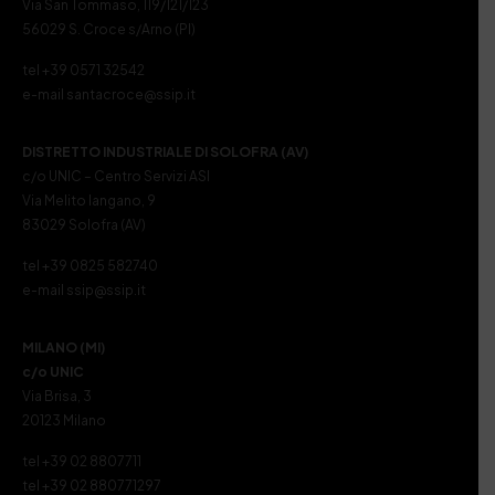
Via San Tommaso, 119/121/123
56029 S. Croce s/Arno (PI)
tel +39 0571 32542
e-mail santacroce@ssip.it
DISTRETTO INDUSTRIALE DI SOLOFRA (AV)
c/o UNIC – Centro Servizi ASI
Via Melito Iangano, 9
83029 Solofra (AV)
tel +39 0825 582740
e-mail ssip@ssip.it
MILANO (MI)
c/o UNIC
Via Brisa, 3
20123 Milano
tel +39 02 8807711
tel +39 02 880771297