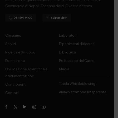
Commercio di Napoli, Toscana Nord-Ovest e Vicenza.
081 597 91 00
ssip@ssip.it
Chi siamo
Laboratori
Servizi
Dipartimenti di ricerca
Ricerca e Sviluppo
Biblioteca
Formazione
Politecnico del Cuoio
Divulgazione scientifica e
Media
documentazione
Tutela Whistleblowing
Contribuenti
Amministrazione Trasparente
Contatti