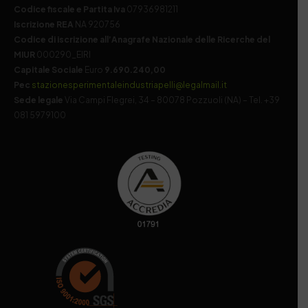
Codice fiscale e Partita Iva
07936981211
Iscrizione REA
NA 920756
Codice di iscrizione all’Anagrafe Nazionale delle Ricerche del
MIUR
000290_EIRI
Capitale Sociale
Euro
9.690.240,00
Pec
stazionesperimentaleindustriapelli@legalmail.it
Sede legale
Via Campi Flegrei, 34 – 80078 Pozzuoli (NA) – Tel. +39
081 5979100