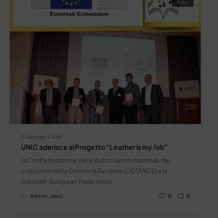
News
19 Settembre 2016
UNIC aderisce al Progetto “Leather is my Job”
La Confederazione delle Associazioni nazionali dei
conciatori della Comunità Europea (COTANCE) e la
IndutriAll-European Trade Union,…
by
Admin_dev2
0
0