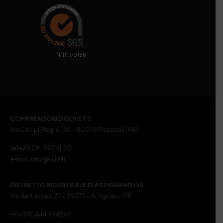
. N. IT17/0158
COMPRENSORIO OLIVETTI
Via Campi Flegrei, 34 – 80078 Pozzuoli (NA)
tel +39 081 597 91 00
e-mail ssip@ssip.it
DISTRETTO INDUSTRIALE DI ARZIGNANO (VI)
Via del Lavoro, 22 – 36077 – Arzignano (VI)
tel +390444 994267