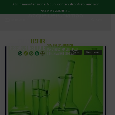
Sito in manutenzione. Alcuni contenuti potrebbero non
essere aggiornati.
Acque Del Chiampo
ssip@ssip.it
Cerca
Focus
Newsletter