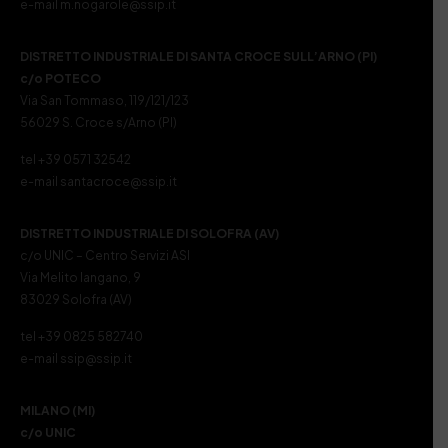
e-mail m.nogarole@ssip.it
DISTRETTO INDUSTRIALE DI SANTA CROCE SULL’ARNO (PI)
c/o POTECO
Via San Tommaso, 119/121/123
56029 S. Croce s/Arno (PI)
tel +39 0571 32542
e-mail santacroce@ssip.it
DISTRETTO INDUSTRIALE DI SOLOFRA (AV)
c/o UNIC – Centro Servizi ASI
Via Melito Iangano, 9
83029 Solofra (AV)
tel +39 0825 582740
e-mail ssip@ssip.it
MILANO (MI)
c/o UNIC