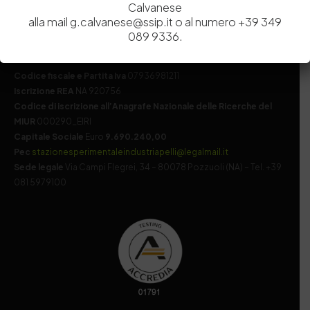
Calvanese
alla mail g.calvanese@ssip.it o al numero +39 349
089 9336.
Codice fiscale e Partita Iva
07936981211
Iscrizione REA
NA 920756
Codice di iscrizione all’Anagrafe Nazionale delle Ricerche del
MIUR
000290_EIRI
Capitale Sociale
Euro
9.690.240,00
Pec
stazionesperimentaleindustriapelli@legalmail.it
Sede legale
Via Campi Flegrei, 34 – 80078 Pozzuoli (NA) – Tel. +39
081 5979100