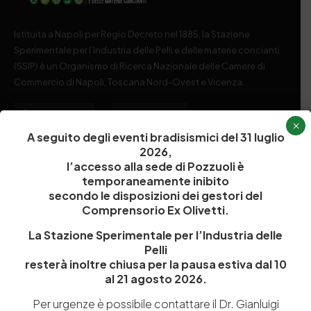
Istituita a Napoli per Regio Decreto nel 1885, la Stazione
Sperimentale per l’Industria delle Pelli e delle materie concianti
(SSIP) è un Organismo di Ricerca Nazionale delle Camere di
Commercio di Napoli, Toscana Nord-Ovest e Vicenza.
081 597 91 00
ssip@ssip.it
×
A seguito degli eventi bradisismici del 31 luglio
2026,
Chi siamo
Laboratori
l’accesso alla sede di Pozzuoli è
temporaneamente inibito
Servizi
Dipartimenti di ricerca
secondo le disposizioni dei gestori del
Ricerca e Sviluppo
Biblioteca
Comprensorio Ex Olivetti.
Formazione
Politecnico del Cuoio
La Stazione Sperimentale per l’Industria delle
Pelli
Divulgazione scientifica e
Media
resterà inoltre chiusa per la pausa estiva dal 10
documentazione
al 21 agosto 2026.
Tutela Whistleblowing
Contribuenti
Per urgenze è possibile contattare il Dr. Gianluigi
Amministrazione Trasparente
Contatti