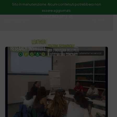
Sito in manutenzione. Alcuni contenuti potrebbero non
essere aggiornati.
Corso IFTS
ssip@ssip.it
Cerca
In Evidenza
News
notizia per Laboratori e servizi