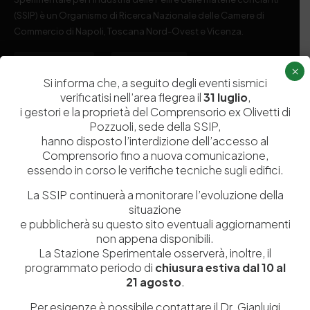
(SSIP) è un Organismo di Ricerca Nazionale delle Camere di
Commercio di Napoli, Toscana Nord-Ovest e Vicenza.
081 597 91 00
ssip@ssip.it
×
Si informa che, a seguito degli eventi sismici
verificatisi nell’area flegrea il
31 luglio
,
Chi siamo
Laboratori
i gestori e la proprietà del Comprensorio ex Olivetti di
Pozzuoli, sede della SSIP,
Servizi
Dipartimenti di ricerca
hanno disposto l’interdizione dell’accesso al
Ricerca e Sviluppo
Biblioteca
Comprensorio fino a nuova comunicazione,
essendo in corso le verifiche tecniche sugli edifici.
Formazione
Politecnico del Cuoio
La SSIP continuerà a monitorare l’evoluzione della
Divulgazione scientifica e
Media
situazione
documentazione
e pubblicherà su questo sito eventuali aggiornamenti
Tutela Whistleblowing
non appena disponibili.
Contribuenti
La Stazione Sperimentale osserverà, inoltre, il
Amministrazione Trasparente
Contatti
programmato periodo di
chiusura estiva dal 10 al
21 agosto
.
Per esigenze è possibile contattare il Dr. Gianluigi