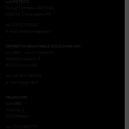
c/o POTECO
Via San Tommaso, 119/121/123
56029 S. Croce s/Arno (PI)
tel +39 0571 32542
e-mail santacroce@ssip.it
DISTRETTO INDUSTRIALE DI SOLOFRA (AV)
c/o UNIC – Centro Servizi ASI
Via Melito Iangano, 9
83029 Solofra (AV)
tel +39 0825 582740
e-mail ssip@ssip.it
MILANO (MI)
c/o UNIC
Via Brisa, 3
20123 Milano
tel +39 02 8807711