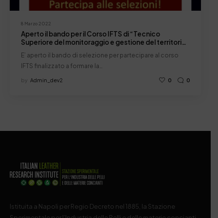
8 Marzo 2022
Aperto il bando per il Corso IFTS di “Tecnico
Superiore del monitoraggio e gestione del territorio
e dell’ambiente –sostenibilità e sicurezza”
E’ aperto il bando di selezione per partecipare al corso
IFTS finalizzato a formare la…
by
Admin_dev2
0
0
Istituita a Napoli per Regio Decreto nel 1885, la Stazione
Sperimentale per l’Industria delle Pelli e delle materie concianti