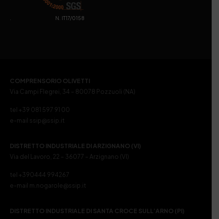
. N. IT17/0158
COMPRENSORIO OLIVETTI
Via Campi Flegrei, 34 – 80078 Pozzuoli (NA)
tel +39 081 597 91 00
e-mail ssip@ssip.it
DISTRETTO INDUSTRIALE DI ARZIGNANO (VI)
Via del Lavoro, 22 – 36077 – Arzignano (VI)
tel +390444 994267
e-mail m.nogarole@ssip.it
DISTRETTO INDUSTRIALE DI SANTA CROCE SULL’ARNO (PI)