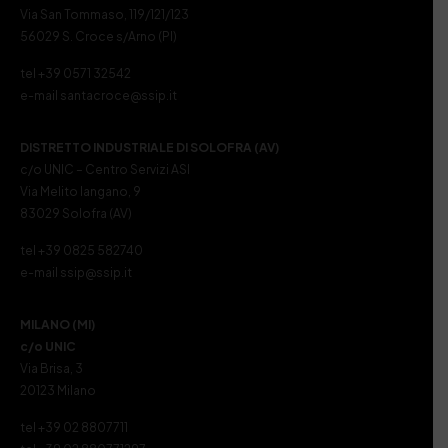
Via San Tommaso, 119/121/123
56029 S. Croce s/Arno (PI)
tel +39 0571 32542
e-mail santacroce@ssip.it
DISTRETTO INDUSTRIALE DI SOLOFRA (AV)
c/o UNIC – Centro Servizi ASI
Via Melito Iangano, 9
83029 Solofra (AV)
tel +39 0825 582740
e-mail ssip@ssip.it
MILANO (MI)
c/o UNIC
Via Brisa, 3
20123 Milano
tel +39 02 8807711