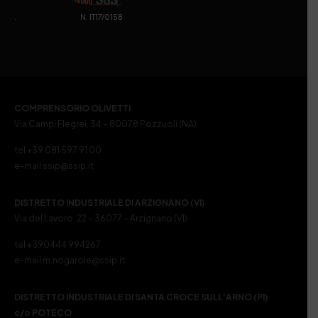
. N. IT17/0158
COMPRENSORIO OLIVETTI
Via Campi Flegrei, 34 – 80078 Pozzuoli (NA)
tel +39 081 597 91 00
e-mail ssip@ssip.it
DISTRETTO INDUSTRIALE DI ARZIGNANO (VI)
Via del Lavoro, 22 – 36077 – Arzignano (VI)
tel +390444 994267
e-mail m.nogarole@ssip.it
DISTRETTO INDUSTRIALE DI SANTA CROCE SULL’ARNO (PI)
c/o POTECO