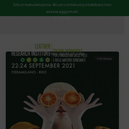
Sito in manutenzione. Alcuni contenuti potrebbero non
essere aggiornati.
Fiera
ssip@ssip.it
Cerca
In Evidenza