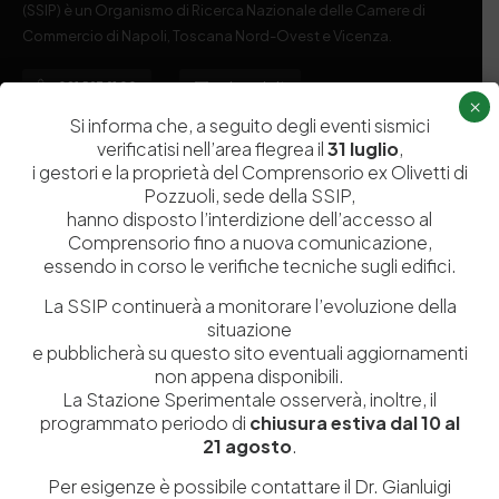
(SSIP) è un Organismo di Ricerca Nazionale delle Camere di
Commercio di Napoli, Toscana Nord-Ovest e Vicenza.
081 597 91 00
ssip@ssip.it
×
Si informa che, a seguito degli eventi sismici
verificatisi nell’area flegrea il
31 luglio
,
Chi siamo
Laboratori
i gestori e la proprietà del Comprensorio ex Olivetti di
Pozzuoli, sede della SSIP,
Servizi
Dipartimenti di ricerca
hanno disposto l’interdizione dell’accesso al
Ricerca e Sviluppo
Biblioteca
Comprensorio fino a nuova comunicazione,
essendo in corso le verifiche tecniche sugli edifici.
Formazione
Politecnico del Cuoio
Divulgazione scientifica e
Media
La SSIP continuerà a monitorare l’evoluzione della
situazione
documentazione
e pubblicherà su questo sito eventuali aggiornamenti
Tutela Whistleblowing
Contribuenti
non appena disponibili.
La Stazione Sperimentale osserverà, inoltre, il
Amministrazione Trasparente
Contatti
programmato periodo di
chiusura estiva dal 10 al
21 agosto
.
Per esigenze è possibile contattare il Dr. Gianluigi