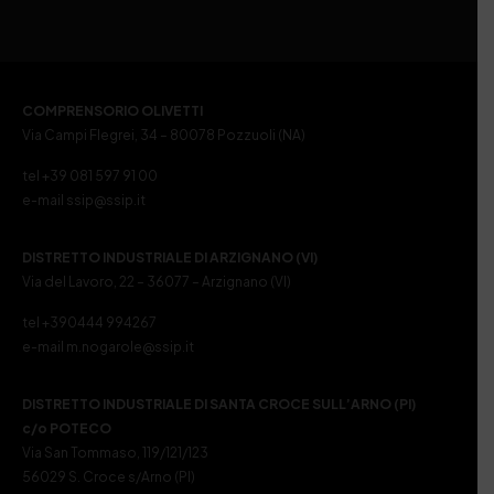
COMPRENSORIO OLIVETTI
Via Campi Flegrei, 34 – 80078 Pozzuoli (NA)
tel +39 081 597 91 00
e-mail ssip@ssip.it
DISTRETTO INDUSTRIALE DI ARZIGNANO (VI)
Via del Lavoro, 22 – 36077 – Arzignano (VI)
tel +390444 994267
e-mail m.nogarole@ssip.it
DISTRETTO INDUSTRIALE DI SANTA CROCE SULL’ARNO (PI)
c/o POTECO
Via San Tommaso, 119/121/123
56029 S. Croce s/Arno (PI)