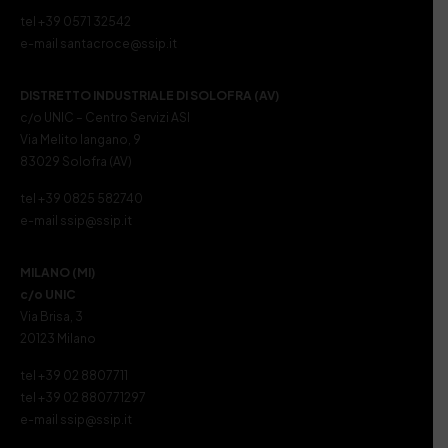
tel +39 0571 32542
e-mail santacroce@ssip.it
DISTRETTO INDUSTRIALE DI SOLOFRA (AV)
c/o UNIC – Centro Servizi ASI
Via Melito Iangano, 9
83029 Solofra (AV)
tel +39 0825 582740
e-mail ssip@ssip.it
MILANO (MI)
c/o UNIC
Via Brisa, 3
20123 Milano
tel +39 02 8807711
tel +39 02 880771297
e-mail ssip@ssip.it