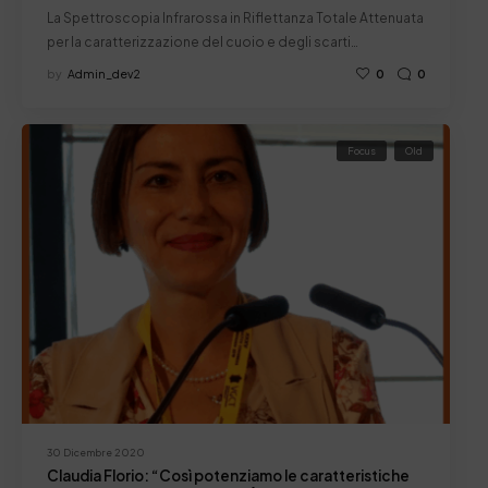
La Spettroscopia Infrarossa in Riflettanza Totale Attenuata
per la caratterizzazione del cuoio e degli scarti…
by
Admin_dev2
0
0
Focus
Old
30 Dicembre 2020
Claudia Florio: “Così potenziamo le caratteristiche