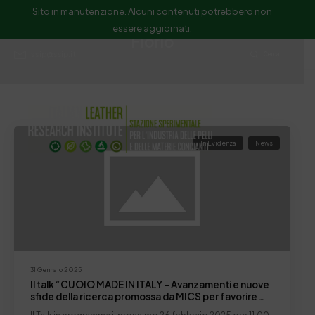
Sito in manutenzione. Alcuni contenuti potrebbero non
essere aggiornati.
Florio
ssip@ssip.it
Cerca
In Evidenza
News
31 Gennaio 2025
Il talk “CUOIO MADE IN ITALY – Avanzamenti e nuove
sfide della ricerca promossa da MICS per favorire
l’evoluzione della filiera”