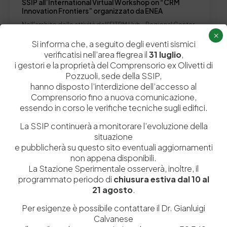
SSIP all’International Virtual Workshop on “CRM
Innovation Frontiers” organizzato da ENEA
Nell'ambito delle attività dell'EITRM Hub - Regional Center
×
Southern Italy, l'ENEA organizza l’ “International Virtual…
Si informa che, a seguito degli eventi sismici
by
Admin_dev2
0
0
verificatisi nell’area flegrea il
31 luglio
,
i gestori e la proprietà del Comprensorio ex Olivetti di
Pozzuoli, sede della SSIP,
hanno disposto l’interdizione dell’accesso al
Comprensorio fino a nuova comunicazione,
essendo in corso le verifiche tecniche sugli edifici.
La SSIP continuerà a monitorare l’evoluzione della
situazione
e pubblicherà su questo sito eventuali aggiornamenti
non appena disponibili.
La Stazione Sperimentale osserverà, inoltre, il
programmato periodo di
chiusura estiva dal 10 al
Istituita a Napoli per Regio Decreto nel 1885, la Stazione
21 agosto
.
Sperimentale per l’Industria delle Pelli e delle materie concianti
(SSIP) è un Organismo di Ricerca Nazionale delle Camere di
Per esigenze è possibile contattare il Dr. Gianluigi
Commercio di Napoli, Toscana Nord-Ovest e Vicenza.
Calvanese