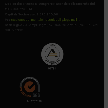
Codice di iscrizione all’Anagrafe Nazionale delle Ricerche del
MIUR
000290_EIRI
Capitale Sociale
Euro
9.690.240,00
Pec
stazionesperimentaleindustriapelli@legalmail.it
Sede legale
Via Campi Flegrei, 34 – 80078 Pozzuoli (NA) – Tel. +39
081 5979100
. N. IT17/0158