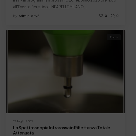
Il Talk in programma il prossimo 26 febbraio 2025 ore 11.00
all'Evento fieristico LINEAPELLE MILANO,…
by
Admin_dev2
0
0
Focus
28 Luglio 2021
La Spettroscopia Infrarossa in Riflettanza Totale
Attenuata