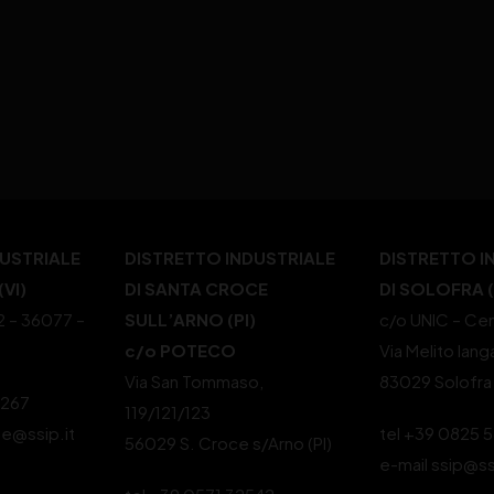
DUSTRIALE
DISTRETTO INDUSTRIALE
DISTRETTO I
VI)
DI SANTA CROCE
DI SOLOFRA 
22 – 36077 –
SULL’ARNO (PI)
c/o UNIC – Cen
c/o POTECO
Via Melito Iang
Via San Tommaso,
83029 Solofra
4267
119/121/123
le@ssip.it
tel +39 0825 
56029 S. Croce s/Arno (PI)
e-mail ssip@ss