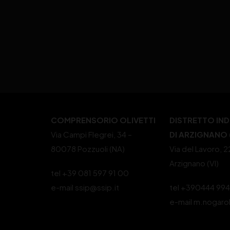
COMPRENSORIO OLIVETTI
DISTRETTO IN
Via Campi Flegrei, 34 –
DI ARZIGNANO (
80078 Pozzuoli (NA)
Via del Lavoro, 
Arzignano (VI)
tel +39 081 597 91 00
e-mail ssip@ssip.it
tel +390444 99
e-mail m.nogaro