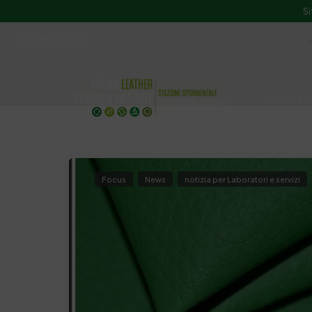
Si
ssip@ssip.it
Chi siamo
Divulgazion
Focus
News
notizia per Laboratori e servizi