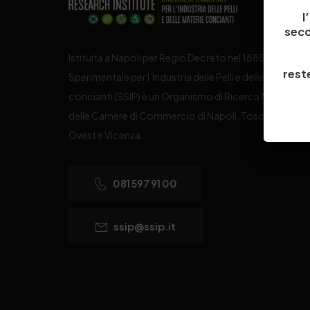
l
seco
Istituita a Napoli per Regio Decreto nel 1885, la Stazi
reste
Sperimentale per l’Industria delle Pelli e delle materie
concianti (SSIP) è un Organismo di Ricerca Nazionale
delle Camere di Commercio di Napoli, Toscana Nord
Ovest e Vicenza.
081 597 91 00
ssip@ssip.it