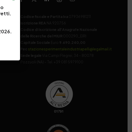
to
etti.
Codice fiscale e Partita Iva
07936981211
Iscrizione REA
NA 920756
Codice di iscrizione all’Anagrafe Nazionale
 2026.
delle Ricerche del MIUR
000290_EIRI
Capitale Sociale
Euro
9.690.240,00
Pec
stazionesperimentaleindustriapelli@legalmail.it
Sede legale
Via Campi Flegrei, 34 – 80078
Pozzuoli (NA) – Tel. +39 081 5979100