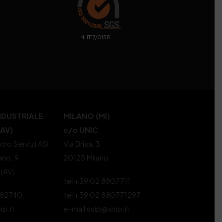
. N. IT17/0158
NDUSTRIALE
MILANO (MI)
(AV)
c/o UNIC
tro Servizi ASI
Via Brisa, 3
ano, 9
20123 Milano
 (AV)
tel +39 02 8807711
582740
tel +39 02 880771297
ip.it
e-mail ssip@ssip.it