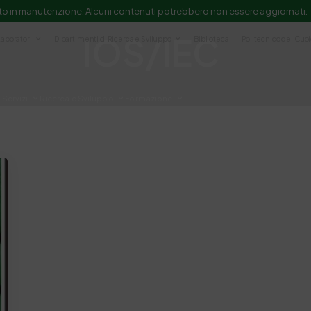
to in manutenzione. Alcuni contenuti potrebbero non essere aggiornati.
IOS/IEC
Laboratori
Dipartimenti di Ricerca e Sviluppo
Biblioteca
Politecnico del Cuo
Servizi
Ricerca e Sviluppo
Formazione
e scientifica e documentazione