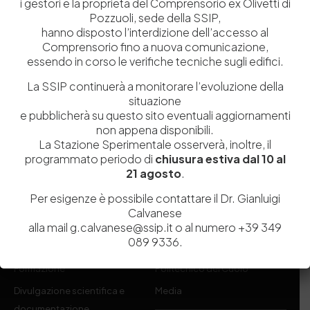
i gestori e la proprietà del Comprensorio ex Olivetti di
Pozzuoli, sede della SSIP,
hanno disposto l’interdizione dell’accesso al
Comprensorio fino a nuova comunicazione,
essendo in corso le verifiche tecniche sugli edifici.
Istituita a Napoli per Regio Decreto nel 1885, la Stazione
La SSIP continuerà a monitorare l’evoluzione della
Sperimentale per l’Industria delle Pelli e delle materie concianti
situazione
(SSIP) è un Organismo di Ricerca Nazionale delle Camere di
e pubblicherà su questo sito eventuali aggiornamenti
Commercio di Napoli, Toscana Nord-Ovest e Vicenza.
non appena disponibili.
La Stazione Sperimentale osserverà, inoltre, il
081 597 91 00
ssip@ssip.it
programmato periodo di
chiusura estiva dal 10 al
21 agosto
.
Per esigenze è possibile contattare il Dr. Gianluigi
Chi siamo
Laboratori
Calvanese
Servizi
Dipartimenti di ricerca
alla mail g.calvanese@ssip.it o al numero +39 349
089 9336.
Ricerca e Sviluppo
Biblioteca
Formazione
Politecnico del Cuoio
Divulgazione scientifica e
Media
documentazione