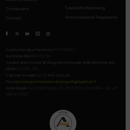
Tutela Whistleblowing
Contribuenti
Amministrazione Trasparente
Contatti
Codice fiscale e Partita Iva
07936981211
Iscrizione REA
NA 920756
Codice di iscrizione all’Anagrafe Nazionale delle Ricerche del
MIUR
000290_EIRI
Capitale Sociale
Euro
9.690.240,00
Pec
stazionesperimentaleindustriapelli@legalmail.it
Sede legale
Via Campi Flegrei, 34 – 80078 Pozzuoli (NA) – Tel. +39
081 5979100