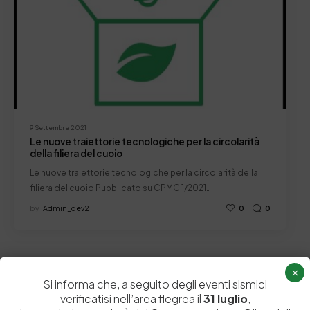
9 Settembre 2021
Le nuove traiettorie tecnologiche per la circolarità
della filiera del cuoio
Le nuove traiettorie tecnologiche per la circolarità della
filiera del cuoio Pubblicato su CPMC 1/2021…
by
Admin_dev2
0
0
×
Si informa che, a seguito degli eventi sismici
verificatisi nell’area flegrea il
31 luglio
,