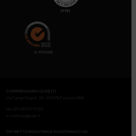
. N. IT17/0158
COMPRENSORIO OLIVETTI
Via Campi Flegrei, 34 – 80078 Pozzuoli (NA)
tel +39 081 597 91 00
e-mail ssip@ssip.it
DISTRETTO INDUSTRIALE DI ARZIGNANO (VI)