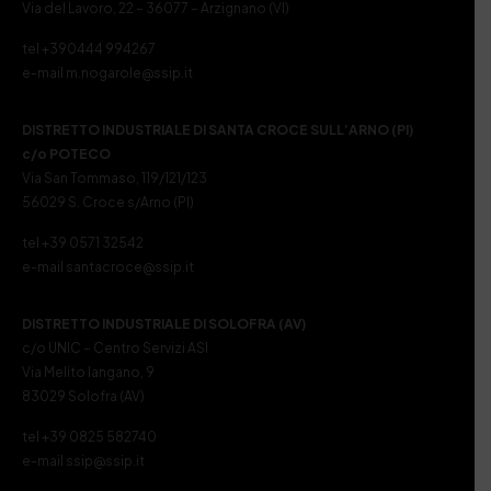
Via del Lavoro, 22 – 36077 – Arzignano (VI)
tel +390444 994267
e-mail m.nogarole@ssip.it
DISTRETTO INDUSTRIALE DI SANTA CROCE SULL’ARNO (PI)
c/o POTECO
Via San Tommaso, 119/121/123
56029 S. Croce s/Arno (PI)
tel +39 0571 32542
e-mail santacroce@ssip.it
DISTRETTO INDUSTRIALE DI SOLOFRA (AV)
c/o UNIC – Centro Servizi ASI
Via Melito Iangano, 9
83029 Solofra (AV)
tel +39 0825 582740
e-mail ssip@ssip.it