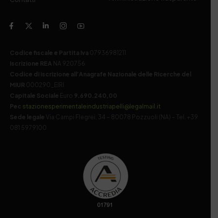
Codice fiscale e Partita Iva
07936981211
Iscrizione REA
NA 920756
Codice di iscrizione all’Anagrafe Nazionale delle Ricerche del
MIUR
000290_EIRI
Capitale Sociale
Euro
9.690.240,00
Pec
stazionesperimentaleindustriapelli@legalmail.it
Sede legale
Via Campi Flegrei, 34 – 80078 Pozzuoli (NA) – Tel. +39
081 5979100