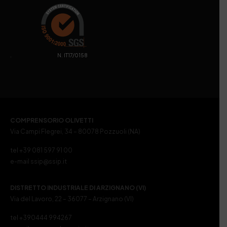
. N. IT17/0158
COMPRENSORIO OLIVETTI
Via Campi Flegrei, 34 – 80078 Pozzuoli (NA)
tel +39 081 597 91 00
e-mail ssip@ssip.it
DISTRETTO INDUSTRIALE DI ARZIGNANO (VI)
Via del Lavoro, 22 – 36077 – Arzignano (VI)
tel +390444 994267