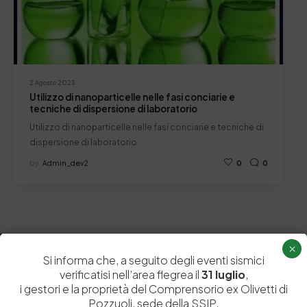
2 Agosto 2023
Utilizzo di nanoparticelle nelle fasi conciarie e
tecniche di dispersione di laboratorio
Utilizzo di nanoparticelle nelle fasi conciarie e tecniche di
dispersione di laboratorio
by
Admin_dev2
0
0
×
Si informa che, a seguito degli eventi sismici
verificatisi nell’area flegrea il
31 luglio
,
i gestori e la proprietà del Comprensorio ex Olivetti di
Pozzuoli, sede della SSIP,