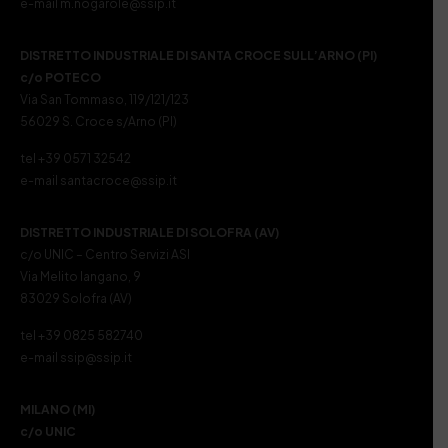
e-mail m.nogarole@ssip.it
DISTRETTO INDUSTRIALE DI SANTA CROCE SULL’ARNO (PI)
c/o POTECO
Via San Tommaso, 119/121/123
56029 S. Croce s/Arno (PI)
tel +39 0571 32542
e-mail santacroce@ssip.it
DISTRETTO INDUSTRIALE DI SOLOFRA (AV)
c/o UNIC – Centro Servizi ASI
Via Melito Iangano, 9
83029 Solofra (AV)
tel +39 0825 582740
e-mail ssip@ssip.it
MILANO (MI)
c/o UNIC