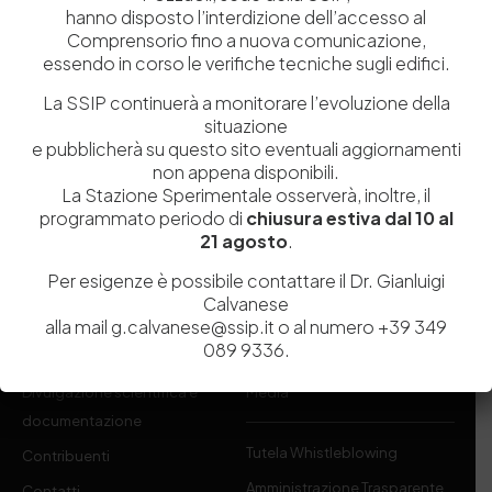
hanno disposto l’interdizione dell’accesso al
Comprensorio fino a nuova comunicazione,
Istituita a Napoli per Regio Decreto nel 1885, la Stazione
essendo in corso le verifiche tecniche sugli edifici.
Sperimentale per l’Industria delle Pelli e delle materie concianti
La SSIP continuerà a monitorare l’evoluzione della
(SSIP) è un Organismo di Ricerca Nazionale delle Camere di
situazione
Commercio di Napoli, Toscana Nord-Ovest e Vicenza.
e pubblicherà su questo sito eventuali aggiornamenti
non appena disponibili.
081 597 91 00
ssip@ssip.it
La Stazione Sperimentale osserverà, inoltre, il
programmato periodo di
chiusura estiva dal 10 al
21 agosto
.
Chi siamo
Laboratori
Per esigenze è possibile contattare il Dr. Gianluigi
Servizi
Dipartimenti di ricerca
Calvanese
Ricerca e Sviluppo
Biblioteca
alla mail g.calvanese@ssip.it o al numero +39 349
089 9336.
Formazione
Politecnico del Cuoio
Divulgazione scientifica e
Media
documentazione
Tutela Whistleblowing
Contribuenti
Amministrazione Trasparente
Contatti