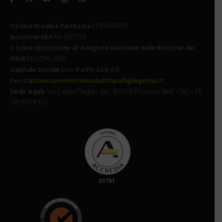
Codice fiscale e Partita Iva
07936981211
Iscrizione REA
NA 920756
Codice di iscrizione all’Anagrafe Nazionale delle Ricerche del
MIUR
000290_EIRI
Capitale Sociale
Euro
9.690.240,00
Pec
stazionesperimentaleindustriapelli@legalmail.it
Sede legale
Via Campi Flegrei, 34 – 80078 Pozzuoli (NA) – Tel. +39
081 5979100