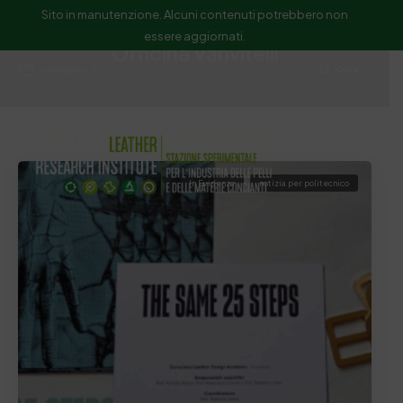
Sito in manutenzione. Alcuni contenuti potrebbero non
essere aggiornati.
Officina Vanvitelli
ssip@ssip.it
Cerca
In Evidenza
notizia per politecnico