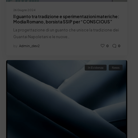
26 Giugno 2024
Il guanto tra tradizione e sperimentazioni materiche:
Modia Romano, borsista SSIP per “CONSCIOUS”
La progettazione di un guanto che unisce la tradizione dei
Guantai Napoletani e le nuove…
by
Admin_dev2
0
0
In Evidenza
News