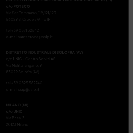
c/o POTECO
Via San Tommaso, 119/121/123
56029 S. Croce s/Arno (PI)
tel +39 0571 32542
e-mail santacroce@ssip.it
DISTRETTO INDUSTRIALE DI SOLOFRA (AV)
c/o UNIC – Centro Servizi ASI
Via Melito Iangano, 9
83029 Solofra (AV)
tel +39 0825 582740
e-mail ssip@ssip.it
MILANO (MI)
c/o UNIC
Via Brisa, 3
20123 Milano