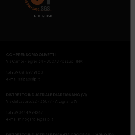
. N. IT17/0158
COMPRENSORIO OLIVETTI
Via Campi Flegrei, 34 – 80078 Pozzuoli (NA)
tel +39 081 597 91 00
e-mail ssip@ssip.it
DISTRETTO INDUSTRIALE DI ARZIGNANO (VI)
Via del Lavoro, 22 – 36077 – Arzignano (VI)
tel +390444 994267
e-mail m.nogarole@ssip.it
DISTRETTO INDUSTRIALE DI SANTA CROCE SULL’ARNO (PI)