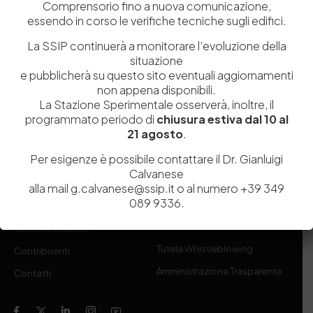
Comprensorio fino a nuova comunicazione,
Sperimentale per l’Industria delle Pelli e delle materie concianti
essendo in corso le verifiche tecniche sugli edifici.
(SSIP) è un Organismo di Ricerca Nazionale delle Camere di
Commercio di Napoli, Toscana Nord-Ovest e Vicenza.
La SSIP continuerà a monitorare l’evoluzione della
situazione
e pubblicherà su questo sito eventuali aggiornamenti
081 597 91 00
ssip@ssip.it
non appena disponibili.
La Stazione Sperimentale osserverà, inoltre, il
programmato periodo di
chiusura estiva dal 10 al
Chi siamo
Laboratori
21 agosto
.
Servizi
Dipartimenti di ricerca
Per esigenze è possibile contattare il Dr. Gianluigi
Ricerca e Sviluppo
Biblioteca
Calvanese
alla mail g.calvanese@ssip.it o al numero +39 349
Formazione
Politecnico del Cuoio
089 9336.
Divulgazione scientifica e
Media
documentazione
Tutela Whistleblowing
Contribuenti
Amministrazione Trasparente
Contatti