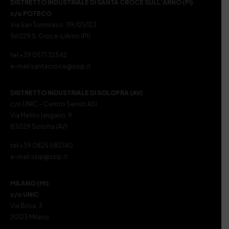
DISTRETTO INDUSTRIALE DI SANTA CROCE SULL’ARNO (PI)
c/o POTECO
Via San Tommaso, 119/121/123
56029 S. Croce s/Arno (PI)
tel +39 0571 32542
e-mail santacroce@ssip.it
DISTRETTO INDUSTRIALE DI SOLOFRA (AV)
c/o UNIC – Centro Servizi ASI
Via Melito Iangano, 9
83029 Solofra (AV)
tel +39 0825 582740
e-mail ssip@ssip.it
MILANO (MI)
c/o UNIC
Via Brisa, 3
20123 Milano