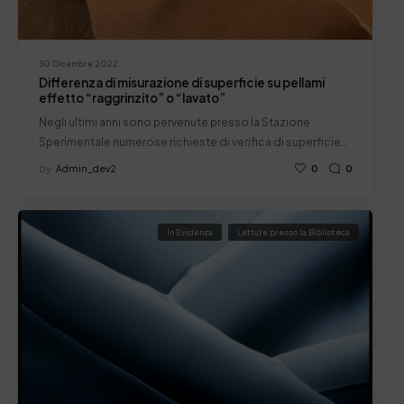
30 Dicembre 2022
Differenza di misurazione di superficie su pellami
effetto “raggrinzito” o “lavato”
Negli ultimi anni sono pervenute presso la Stazione
Sperimentale numerose richieste di verifica di superficie…
by
Admin_dev2
0
0
In Evidenza
Letture presso la Biblioteca