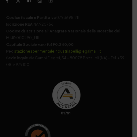
Codice fiscale e Partita Iva
07936981211
Iscrizione REA
NA 920756
Codice di iscrizione all’Anagrafe Nazionale delle Ricerche del
MIUR
000290_EIRI
Capitale Sociale
Euro
9.690.240,00
Pec
stazionesperimentaleindustriapelli@legalmail.it
Sede legale
Via Campi Flegrei, 34 – 80078 Pozzuoli (NA) – Tel. +39
081 5979100