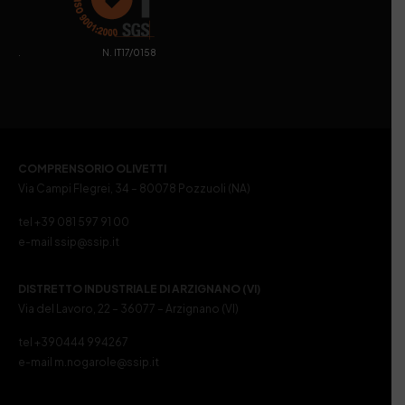
. N. IT17/0158
COMPRENSORIO OLIVETTI
Via Campi Flegrei, 34 – 80078 Pozzuoli (NA)
tel +39 081 597 91 00
e-mail ssip@ssip.it
DISTRETTO INDUSTRIALE DI ARZIGNANO (VI)
Via del Lavoro, 22 – 36077 – Arzignano (VI)
tel +390444 994267
e-mail m.nogarole@ssip.it