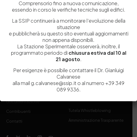
Comprensorio fino a nuova comunicazione,
Sperimentale per l’Industria delle Pelli e delle materie concianti
essendo in corso le verifiche tecniche sugli edifici.
(SSIP) è un Organismo di Ricerca Nazionale delle Camere di
La SSIP continuerà a monitorare l’evoluzione della
Commercio di Napoli, Toscana Nord-Ovest e Vicenza.
situazione
e pubblicherà su questo sito eventuali aggiornamenti
081 597 91 00
ssip@ssip.it
non appena disponibili.
La Stazione Sperimentale osserverà, inoltre, il
programmato periodo di
chiusura estiva dal 10 al
Chi siamo
Laboratori
21 agosto
.
Servizi
Dipartimenti di ricerca
Per esigenze è possibile contattare il Dr. Gianluigi
Ricerca e Sviluppo
Biblioteca
Calvanese
alla mail g.calvanese@ssip.it o al numero +39 349
Formazione
Politecnico del Cuoio
089 9336.
Divulgazione scientifica e
Media
documentazione
Tutela Whistleblowing
Contribuenti
Amministrazione Trasparente
Contatti