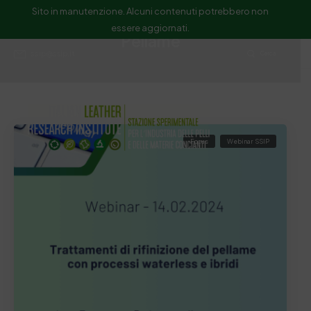
Sito in manutenzione. Alcuni contenuti potrebbero non
essere aggiornati.
Pellame
ssip@ssip.it
Cerca
Focus
Webinar SSIP