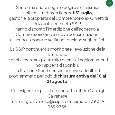
×
Si informa che, a seguito degli eventi sismici
verificatisi nell’area flegrea il
31 luglio
,
i gestori e la proprietà del Comprensorio ex Olivetti di
Pozzuoli, sede della SSIP,
hanno disposto l’interdizione dell’accesso al
Comprensorio fino a nuova comunicazione,
essendo in corso le verifiche tecniche sugli edifici.
La SSIP continuerà a monitorare l’evoluzione della
situazione
e pubblicherà su questo sito eventuali aggiornamenti
Istituita a Napoli per Regio Decreto nel 1885, la Stazione
non appena disponibili.
Sperimentale per l’Industria delle Pelli e delle materie concianti
La Stazione Sperimentale osserverà, inoltre, il
(SSIP) è un Organismo di Ricerca Nazionale delle Camere di
programmato periodo di
chiusura estiva dal 10 al
Commercio di Napoli, Toscana Nord-Ovest e Vicenza.
21 agosto
.
Per esigenze è possibile contattare il Dr. Gianluigi
081 597 91 00
ssip@ssip.it
Calvanese
alla mail g.calvanese@ssip.it o al numero +39 349
089 9336.
Chi siamo
Laboratori