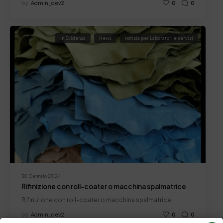
by
Admin_dev2
0
0
In Evidenza
News
notizia per Laboratori e servizi
30 Gennaio 2024
Rifinizione con roll-coater o macchina spalmatrice
Rifinizione con roll-coater o macchina spalmatrice
by
Admin_dev2
0
0