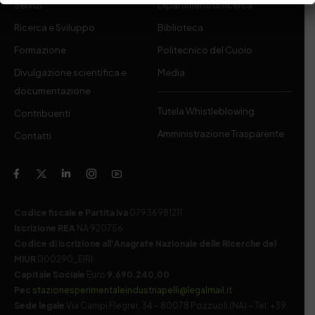
Servizi
Dipartimenti di ricerca
Ricerca e Sviluppo
Biblioteca
Formazione
Politecnico del Cuoio
Divulgazione scientifica e
Media
documentazione
Tutela Whistleblowing
Contribuenti
Amministrazione Trasparente
Contatti
Codice fiscale e Partita Iva
07936981211
Iscrizione REA
NA 920756
Codice di iscrizione all’Anagrafe Nazionale delle Ricerche del
MIUR
000290_EIRI
Capitale Sociale
Euro
9.690.240,00
Pec
stazionesperimentaleindustriapelli@legalmail.it
Sede legale
Via Campi Flegrei, 34 – 80078 Pozzuoli (NA) – Tel. +39