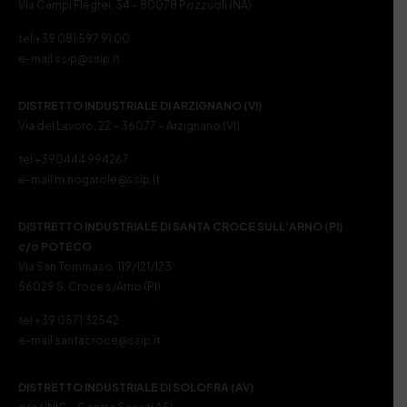
Via Campi Flegrei, 34 – 80078 Pozzuoli (NA)
tel +39 081 597 91 00
e-mail ssip@ssip.it
DISTRETTO INDUSTRIALE DI ARZIGNANO (VI)
Via del Lavoro, 22 – 36077 – Arzignano (VI)
tel +390444 994267
e-mail m.nogarole@ssip.it
DISTRETTO INDUSTRIALE DI SANTA CROCE SULL’ARNO (PI)
c/o POTECO
Via San Tommaso, 119/121/123
56029 S. Croce s/Arno (PI)
tel +39 0571 32542
e-mail santacroce@ssip.it
DISTRETTO INDUSTRIALE DI SOLOFRA (AV)