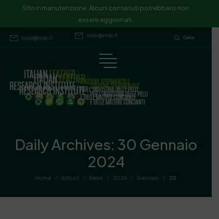
Sito in manutenzione. Alcuni contenuti potrebbero non essere
Sito in manutenzione. Alcuni contenuti potrebbero non
essere aggiornati.
aggiornati.
ssip@ssip.it
ssip@ssip.it
Cerca
Daily Archives: 30 Gennaio
2024
/
/
/
/
/
Home
Articoli
News
2024
Gennaio
30