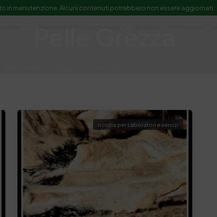
to in manutenzione. Alcuni contenuti potrebbero non essere aggiornati.
Pelle Grezza
Laboratori
Dipartimenti di Ricerca e Sviluppo
Biblioteca
Politecnico del Cuo
Servizi
Ricerca e Sviluppo
Formazione
e scientifica e documentazione
notizia per Laboratori e servizi