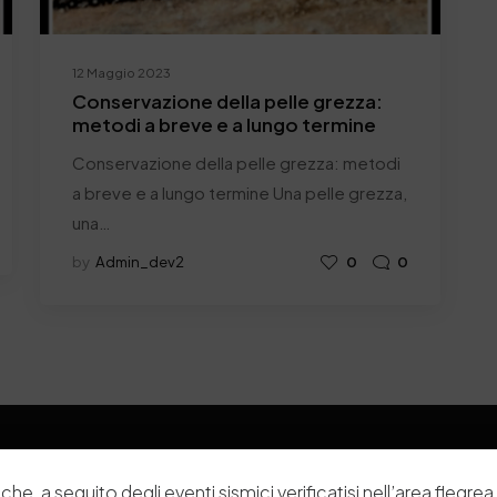
12 Maggio 2023
Conservazione della pelle grezza:
metodi a breve e a lungo termine
Conservazione della pelle grezza: metodi
a breve e a lungo termine Una pelle grezza,
una…
by
Admin_dev2
0
0
che, a seguito degli eventi sismici verificatisi nell’area flegrea 