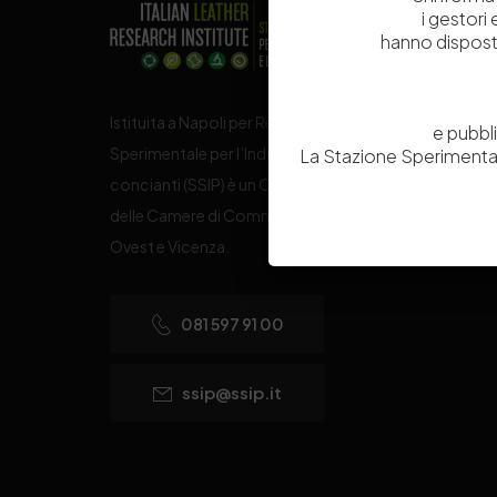
i gestori
hanno dispost
Istituita a Napoli per Regio Decreto nel 1885, la Stazi
e pubbl
Sperimentale per l’Industria delle Pelli e delle materie
La Stazione Sperimental
concianti (SSIP) è un Organismo di Ricerca Nazionale
delle Camere di Commercio di Napoli, Toscana Nord
Ovest e Vicenza.
081 597 91 00
ssip@ssip.it