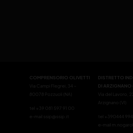
COMPRENSORIO OLIVETTI
DISTRETTO IN
Via Campi Flegrei, 34 –
DI ARZIGNANO (
80078 Pozzuoli (NA)
Via del Lavoro, 
Arzignano (VI)
tel +39 081 597 91 00
e-mail ssip@ssip.it
tel +390444 99
e-mail m.nogaro