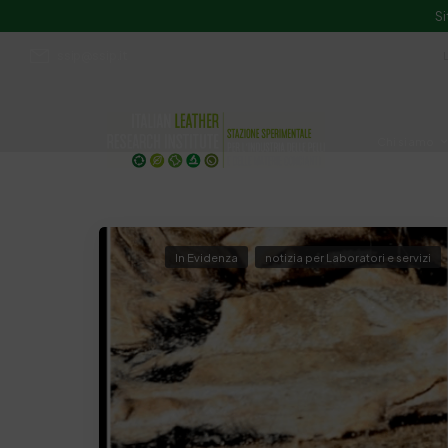
Si
ssip@ssip.it
Chi siamo
Divulgazion
In Evidenza
notizia per Laboratori e servizi