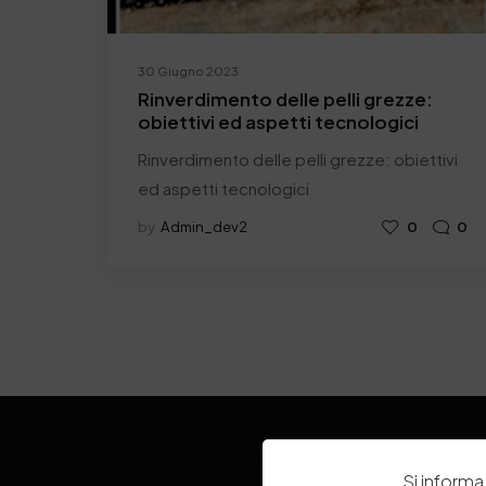
30 Giugno 2023
Rinverdimento delle pelli grezze:
obiettivi ed aspetti tecnologici
Rinverdimento delle pelli grezze: obiettivi
ed aspetti tecnologici
by
Admin_dev2
0
0
Si informa 