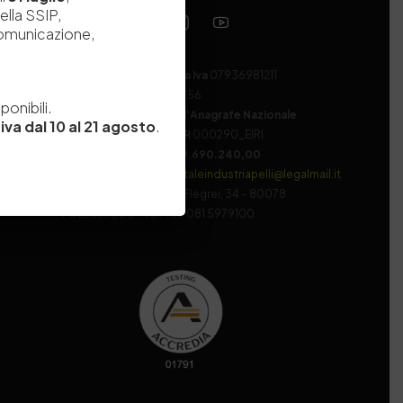
ella SSIP,
comunicazione,
Codice fiscale e Partita Iva
07936981211
e
Iscrizione REA
NA 920756
onibili.
Codice di iscrizione all’Anagrafe Nazionale
iva dal 10 al 21 agosto
.
delle Ricerche del MIUR
000290_EIRI
Capitale Sociale
Euro
9.690.240,00
Pec
stazionesperimentaleindustriapelli@legalmail.it
Sede legale
Via Campi Flegrei, 34 – 80078
Pozzuoli (NA) – Tel. +39 081 5979100