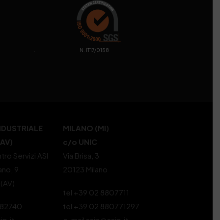
. N. IT17/0158
NDUSTRIALE
MILANO (MI)
(AV)
c/o UNIC
tro Servizi ASI
Via Brisa, 3
ano, 9
20123 Milano
 (AV)
tel +39 02 8807711
582740
tel +39 02 880771297
ip.it
e-mail ssip@ssip.it