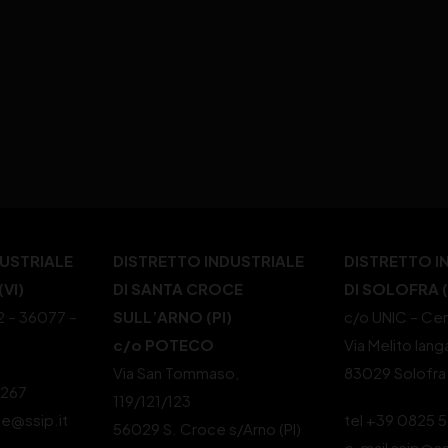
DUSTRIALE
DISTRETTO INDUSTRIALE
DISTRETTO I
VI)
DI SANTA CROCE
DI SOLOFRA 
22 – 36077 –
SULL’ARNO (PI)
c/o UNIC – Cen
c/o POTECO
Via Melito Iang
Via San Tommaso,
83029 Solofra
4267
119/121/123
le@ssip.it
tel +39 0825 
56029 S. Croce s/Arno (PI)
e-mail ssip@ss