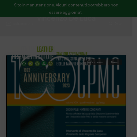
Sito in manutenzione. Alcuni contenuti potrebbero non
essere aggiornati.
Vincenzo De Luca
ssip@ssip.it
Cerca
In Evidenza
News