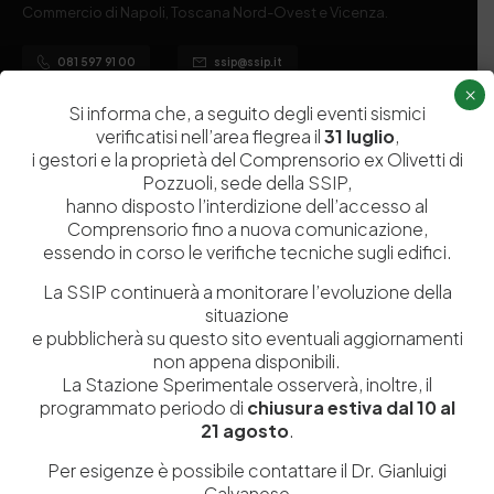
Commercio di Napoli, Toscana Nord-Ovest e Vicenza.
081 597 91 00
ssip@ssip.it
×
Si informa che, a seguito degli eventi sismici
verificatisi nell’area flegrea il
31 luglio
,
Chi siamo
Laboratori
i gestori e la proprietà del Comprensorio ex Olivetti di
Servizi
Dipartimenti di ricerca
Pozzuoli, sede della SSIP,
hanno disposto l’interdizione dell’accesso al
Ricerca e Sviluppo
Biblioteca
Comprensorio fino a nuova comunicazione,
Formazione
Politecnico del Cuoio
essendo in corso le verifiche tecniche sugli edifici.
Divulgazione scientifica e
Media
La SSIP continuerà a monitorare l’evoluzione della
documentazione
situazione
e pubblicherà su questo sito eventuali aggiornamenti
Tutela Whistleblowing
Contribuenti
non appena disponibili.
Amministrazione Trasparente
Contatti
La Stazione Sperimentale osserverà, inoltre, il
programmato periodo di
chiusura estiva dal 10 al
21 agosto
.
Per esigenze è possibile contattare il Dr. Gianluigi
Calvanese