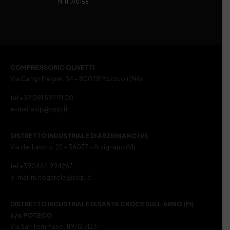
. N. IT17/0158
COMPRENSORIO OLIVETTI
Via Campi Flegrei, 34 – 80078 Pozzuoli (NA)
tel +39 081 597 91 00
e-mail ssip@ssip.it
DISTRETTO INDUSTRIALE DI ARZIGNANO (VI)
Via del Lavoro, 22 – 36077 – Arzignano (VI)
tel +390444 994267
e-mail m.nogarole@ssip.it
DISTRETTO INDUSTRIALE DI SANTA CROCE SULL’ARNO (PI)
c/o POTECO
Via San Tommaso, 119/121/123