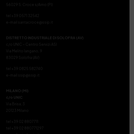
56029 S. Croce s/Arno (PI)
tel +39 0571 32542
e-mail santacroce@ssip.it
DISTRETTO INDUSTRIALE DI SOLOFRA (AV)
c/o UNIC – Centro Servizi ASI
Via Melito Iangano, 9
83029 Solofra (AV)
tel +39 0825 582740
e-mail ssip@ssip.it
MILANO (MI)
c/o UNIC
Via Brisa, 3
20123 Milano
tel +39 02 8807711
tel +39 02 880771297