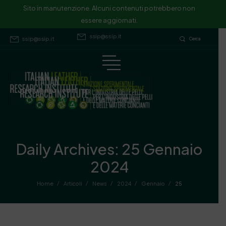
Sito in manutenzione. Alcuni contenuti potrebbero non essere
Sito in manutenzione. Alcuni contenuti potrebbero non
essere aggiornati.
aggiornati.
ssip@ssip.it
ssip@ssip.it
Cerca
Daily Archives: 25 Gennaio
2024
/
/
/
/
/
Home
Articoli
News
2024
Gennaio
25