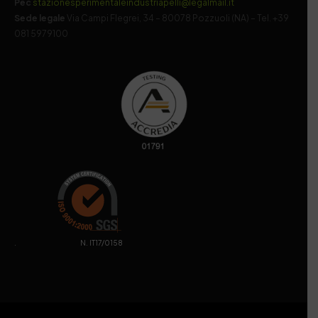
Pec
stazionesperimentaleindustriapelli@legalmail.it
Sede legale
Via Campi Flegrei, 34 – 80078 Pozzuoli (NA) – Tel. +39
081 5979100
. N. IT17/0158