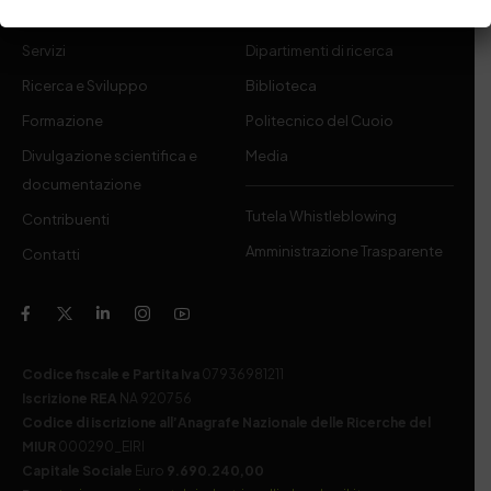
Chi siamo
Laboratori
Servizi
Dipartimenti di ricerca
Ricerca e Sviluppo
Biblioteca
Formazione
Politecnico del Cuoio
Divulgazione scientifica e
Media
documentazione
Tutela Whistleblowing
Contribuenti
Amministrazione Trasparente
Contatti
Codice fiscale e Partita Iva
07936981211
Iscrizione REA
NA 920756
Codice di iscrizione all’Anagrafe Nazionale delle Ricerche del
MIUR
000290_EIRI
Capitale Sociale
Euro
9.690.240,00