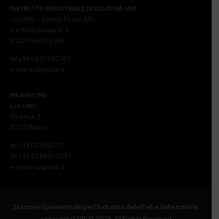
DISTRETTO INDUSTRIALE DI SOLOFRA (AV)
c/o UNIC – Centro Servizi ASI
Via Melito Iangano, 9
83029 Solofra (AV)
tel +39 0825 582740
e-mail ssip@ssip.it
MILANO (MI)
c/o UNIC
Via Brisa, 3
20123 Milano
tel +39 02 8807711
tel +39 02 880771297
e-mail ssip@ssip.it
Stazione Sperimentale per l’Industria delle Pelli e delle materie
concianti (SSIP) © 2026. All Rights Reserved