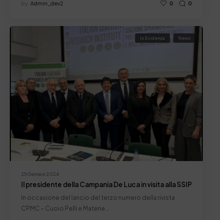
by
Admin_dev2
0
0
In Evidenza
News
25 Gennaio 2024
Il presidente della Campania De Luca in visita alla SSIP
In occasione del lancio del terzo numero della rivista
CPMC – Cuoio Pelli e Materie…