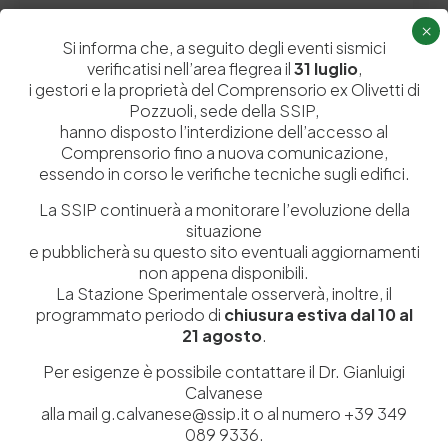
by
Admin_dev2
0
0
×
Si informa che, a seguito degli eventi sismici
verificatisi nell’area flegrea il
31 luglio
,
i gestori e la proprietà del Comprensorio ex Olivetti di
Pozzuoli, sede della SSIP,
hanno disposto l’interdizione dell’accesso al
Comprensorio fino a nuova comunicazione,
essendo in corso le verifiche tecniche sugli edifici.
La SSIP continuerà a monitorare l’evoluzione della
situazione
e pubblicherà su questo sito eventuali aggiornamenti
non appena disponibili.
Istituita a Napoli per Regio Decreto nel 1885, la Stazione
La Stazione Sperimentale osserverà, inoltre, il
Sperimentale per l’Industria delle Pelli e delle materie concianti
programmato periodo di
chiusura estiva dal 10 al
(SSIP) è un Organismo di Ricerca Nazionale delle Camere di
21 agosto
.
Commercio di Napoli, Toscana Nord-Ovest e Vicenza.
Per esigenze è possibile contattare il Dr. Gianluigi
Calvanese
081 597 91 00
ssip@ssip.it
alla mail g.calvanese@ssip.it o al numero +39 349
089 9336.