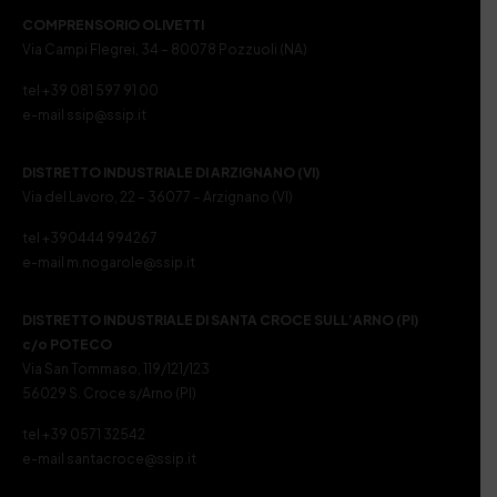
COMPRENSORIO OLIVETTI
Via Campi Flegrei, 34 – 80078 Pozzuoli (NA)
tel +39 081 597 91 00
e-mail ssip@ssip.it
DISTRETTO INDUSTRIALE DI ARZIGNANO (VI)
Via del Lavoro, 22 – 36077 – Arzignano (VI)
tel +390444 994267
e-mail m.nogarole@ssip.it
DISTRETTO INDUSTRIALE DI SANTA CROCE SULL’ARNO (PI)
c/o POTECO
Via San Tommaso, 119/121/123
56029 S. Croce s/Arno (PI)
tel +39 0571 32542
e-mail santacroce@ssip.it