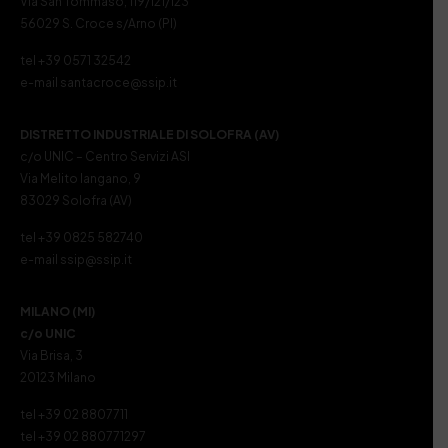
Via San Tommaso, 119/121/123
56029 S. Croce s/Arno (PI)
tel +39 0571 32542
e-mail santacroce@ssip.it
DISTRETTO INDUSTRIALE DI SOLOFRA (AV)
c/o UNIC – Centro Servizi ASI
Via Melito Iangano, 9
83029 Solofra (AV)
tel +39 0825 582740
e-mail ssip@ssip.it
MILANO (MI)
c/o UNIC
Via Brisa, 3
20123 Milano
tel +39 02 8807711
tel +39 02 880771297