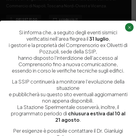
Commercio di Napoli, Toscana Nord-Ovest e Vicenza.
081 597 91 00
ssip@ssip.it
×
Si informa che, a seguito degli eventi sismici
verificatisi nell’area flegrea il
31 luglio
,
Chi siamo
Laboratori
i gestori e la proprietà del Comprensorio ex Olivetti di
Servizi
Dipartimenti di ricerca
Pozzuoli, sede della SSIP,
hanno disposto l’interdizione dell’accesso al
Ricerca e Sviluppo
Biblioteca
Comprensorio fino a nuova comunicazione,
Formazione
Politecnico del Cuoio
essendo in corso le verifiche tecniche sugli edifici.
Divulgazione scientifica e
Media
La SSIP continuerà a monitorare l’evoluzione della
documentazione
situazione
e pubblicherà su questo sito eventuali aggiornamenti
Tutela Whistleblowing
Contribuenti
non appena disponibili.
Amministrazione Trasparente
Contatti
La Stazione Sperimentale osserverà, inoltre, il
programmato periodo di
chiusura estiva dal 10 al
21 agosto
.
Per esigenze è possibile contattare il Dr. Gianluigi