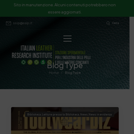
Sito in manutenzione. Alcuni contenuti potrebbero non
essere aggiornati.
ssip@ssip.it
Cerca
Blog Type
/
Home
Blog Type
Biblioteca
,
Letture presso la Biblioteca
,
News
,
News in evidenza