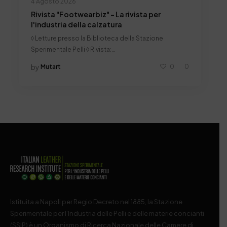
4 Agosto 2026
Rivista "Footwearbiz" - La rivista per
l'industria della calzatura
◊ Letture presso la Biblioteca della Stazione
Sperimentale Pelli ◊ Rivista:…
by
Mutart
0
0
Istituita a Napoli per Regio Decreto nel 1885, la Stazione
Sperimentale per l’Industria delle Pelli e delle materie concianti
(SSIP) è un Organismo di Ricerca Nazionale delle Camere di