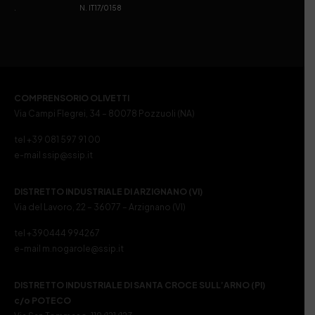
. N. IT17/0158
COMPRENSORIO OLIVETTI
Via Campi Flegrei, 34 – 80078 Pozzuoli (NA)
tel +39 081 597 91 00
e-mail ssip@ssip.it
DISTRETTO INDUSTRIALE DI ARZIGNANO (VI)
Via del Lavoro, 22 – 36077 – Arzignano (VI)
tel +390444 994267
e-mail m.nogarole@ssip.it
DISTRETTO INDUSTRIALE DI SANTA CROCE SULL’ARNO (PI)
c/o POTECO