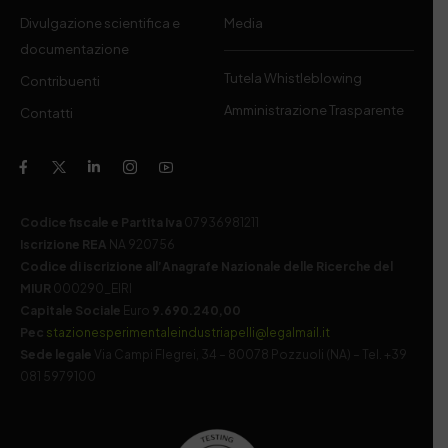
Divulgazione scientifica e
Media
documentazione
Tutela Whistleblowing
Contribuenti
Amministrazione Trasparente
Contatti
Codice fiscale e Partita Iva
07936981211
Iscrizione REA
NA 920756
Codice di iscrizione all’Anagrafe Nazionale delle Ricerche del
MIUR
000290_EIRI
Capitale Sociale
Euro
9.690.240,00
Pec
stazionesperimentaleindustriapelli@legalmail.it
Sede legale
Via Campi Flegrei, 34 – 80078 Pozzuoli (NA) – Tel. +39
081 5979100