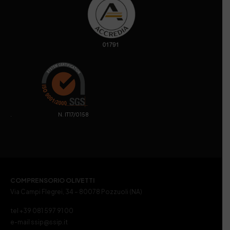
. N. IT17/0158
COMPRENSORIO OLIVETTI
Via Campi Flegrei, 34 – 80078 Pozzuoli (NA)
tel +39 081 597 91 00
e-mail ssip@ssip.it