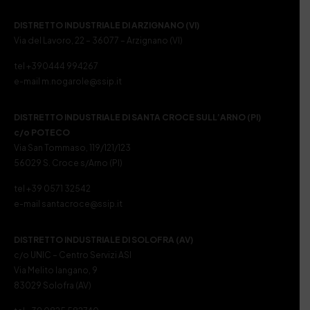
DISTRETTO INDUSTRIALE DI ARZIGNANO (VI)
Via del Lavoro, 22 – 36077 – Arzignano (VI)
tel +390444 994267
e-mail m.nogarole@ssip.it
DISTRETTO INDUSTRIALE DI SANTA CROCE SULL’ARNO (PI)
c/o POTECO
Via San Tommaso, 119/121/123
56029 S. Croce s/Arno (PI)
tel +39 0571 32542
e-mail santacroce@ssip.it
DISTRETTO INDUSTRIALE DI SOLOFRA (AV)
c/o UNIC – Centro Servizi ASI
Via Melito Iangano, 9
83029 Solofra (AV)