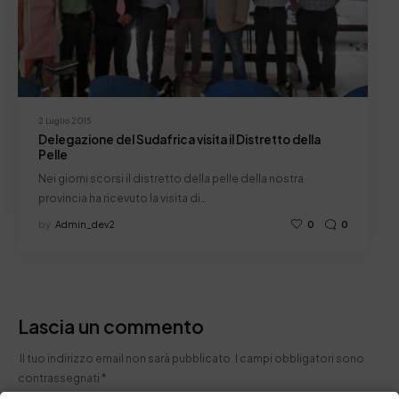
2 Luglio 2015
Delegazione del Sudafrica visita il Distretto della
Pelle
Nei giorni scorsi il distretto della pelle della nostra
provincia ha ricevuto la visita di…
by
Admin_dev2
0
0
Lascia un commento
Il tuo indirizzo email non sarà pubblicato.
I campi obbligatori sono
contrassegnati
*