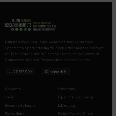
Istituita a Napoli per Regio Decreto nel 1885, la Stazione
Sperimentale per l’Industria delle Pelli e delle materie concianti
(SSIP) è un Organismo di Ricerca Nazionale delle Camere di
Commercio di Napoli, Toscana Nord-Ovest e Vicenza.
081 597 91 00
ssip@ssip.it
Chi siamo
Laboratori
Servizi
Dipartimenti di ricerca
Ricerca e Sviluppo
Biblioteca
Formazione
Politecnico del Cuoio