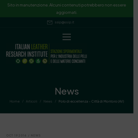
Sito in manutenzione. Alcuni contenuti potrebbero non essere
aggiornati.
ssip@ssip.it
News
/
/
/
Home
Articoli
News
Polo di eccellenza – Città di Montoro (AV)
OCT 19 2016
/
NEWS