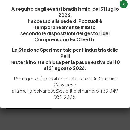
×
A seguito degli eventi bradisismici del 31 luglio
2026,
l’accesso alla sede di Pozzuoli è
temporaneamente inibito
secondo le disposizioni dei gestori del
Comprensorio Ex Olivetti.
La Stazione Sperimentale per l’Industria delle
Pelli
resterà inoltre chiusa per la pausa estiva dal 10
al 21 agosto 2026.
Per urgenze è possibile contattare il Dr. Gianluigi
Salva il mio nome, email e sito web in questo browser per la
Calvanese
prossima volta che commento.
alla mail g.calvanese@ssip.it o al numero +39 349
089 9336.
Post Comment