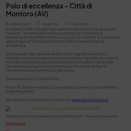
Polo di eccellenza – Città di
Montoro (AV)
admin_dev2
0
Like Post
0
Comment
Un evento dedicato alla “Riscoperta e valorizzazione di un bene
comune”. In continuità con la sua tradizione, memorie di
innumerevoli mutamenti storici e sociali, Il Convento di Santa Maria
degli Angeli di Torchiati di Montoro (AV), rinasce a Polo di
eccellenza.
Già baluardo del sapere e della cultura oggi diviene centro
nevralgico per l’innovazione industriale ed artigianale, accoglierà
attività d’impresa di giovani imprenditori e studenti creativi per
favorire uno sviluppo che permetta la formazione di figure
necessarie al nuovo mercato del lavoro.
Giorno evento: 21 ottobre 2016
Inizio: 18.30 presso la Sala Convegni del Convento di Santa Maria
degli Angeli (AV)
per ulteriori informazioni visitare il sito
www.montoro.gov.it
Manifesto Polo di Eccellenza Città di Montoro – Provincia di Avellino
Flyer fronte