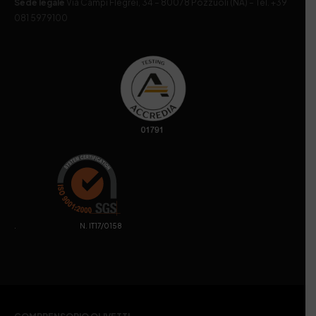
Sede legale
Via Campi Flegrei, 34 – 80078 Pozzuoli (NA) – Tel. +39
081 5979100
. N. IT17/0158