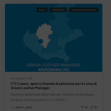
News
Newsletter
notizia per politecnico
24 Settembre 2018
ITS Cosmo: aperto il bando di selezione per il corso di
Green Leather Manager
Distretto della Pelle della Valle del Chiampo di Arzignano,
Vicenza: la Fondazione I.T.S. COSMO -…
by
Admin_dev2
0
0