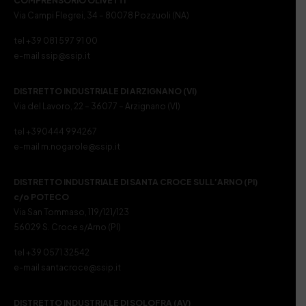
COMPRENSORIO OLIVETTI
Via Campi Flegrei, 34 – 80078 Pozzuoli (NA)
tel +39 081 597 91 00
e-mail ssip@ssip.it
DISTRETTO INDUSTRIALE DI ARZIGNANO (VI)
Via del Lavoro, 22 – 36077 – Arzignano (VI)
tel +390444 994267
e-mail m.nogarole@ssip.it
DISTRETTO INDUSTRIALE DI SANTA CROCE SULL’ARNO (PI)
c/o POTECO
Via San Tommaso, 119/121/123
56029 S. Croce s/Arno (PI)
tel +39 0571 32542
e-mail santacroce@ssip.it
DISTRETTO INDUSTRIALE DI SOLOFRA (AV)