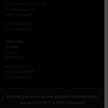
c/o UNIC – Centro Servizi ASI
Via Melito Iangano, 9
83029 Solofra (AV)
tel +39 0825 582740
e-mail ssip@ssip.it
MILANO (MI)
c/o UNIC
Via Brisa, 3
20123 Milano
tel +39 02 8807711
tel +39 02 880771297
e-mail ssip@ssip.it
Stazione Sperimentale per l’Industria delle Pelli e delle materie
concianti (SSIP) © 2026. All Rights Reserved