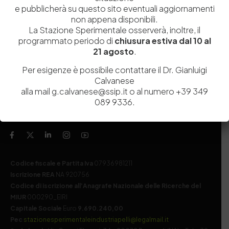
e pubblicherà su questo sito eventuali aggiornamenti
Servizi
Dipartimenti di ricerca
non appena disponibili.
La Stazione Sperimentale osserverà, inoltre, il
Ricerca e Sviluppo
Biblioteca
programmato periodo di
chiusura estiva dal 10 al
Formazione
Politecnico del Cuoio
21 agosto
.
Divulgazione scientifica e
Media
Per esigenze è possibile contattare il Dr. Gianluigi
documentazione
Calvanese
Tutela Whistleblowing
alla mail g.calvanese@ssip.it o al numero +39 349
Contribuenti
089 9336.
Amministrazione Trasparente
Contatti
Codice fiscale e Partita Iva
07936981211
Iscrizione REA
NA 920756
Codice di iscrizione all’Anagrafe Nazionale delle Ricerche del
MIUR
000290_EIRI
Capitale Sociale
Euro
9.690.240,00
Pec
stazionesperimentaleindustriapelli@legalmail.it