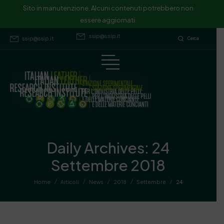
Sito in manutenzione. Alcuni contenuti potrebbero non essere
Sito in manutenzione. Alcuni contenuti potrebbero non
essere aggiornati.
aggiornati.
ssip@ssip.it
ssip@ssip.it
Cerca
Daily Archives: 24
Settembre 2018
/
/
/
/
/
Home
Articoli
News
2018
Settembre
24