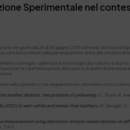
azione Sperimentale nel contes
s
volto nei giorni dal 25 al 28 giugno 2019 a Dresda, la Stazione 
 volta nuovi stimoli dalla partecipazione attiva alle sessioni di
ll’ambito convegno, dalle nuove tecnologie di prodotto e di pro
i base per la caratterizzazione del cuoio e di analiti di interesse 
azione.
 nello specifico i tre seguenti lavori, che hanno visto il coinvo
for leather defects: the problem of yellowing
/ C. Florio, R. A
s (VOC) in wet-white and metal-free leathers
/ B. Naviglio, C.
the measurement using electronic and pin wheel devices on diff
. Zorzi