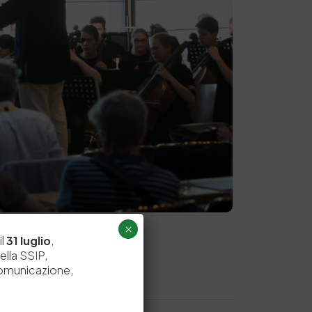
×
il
31 luglio
,
ella SSIP,
comunicazione,