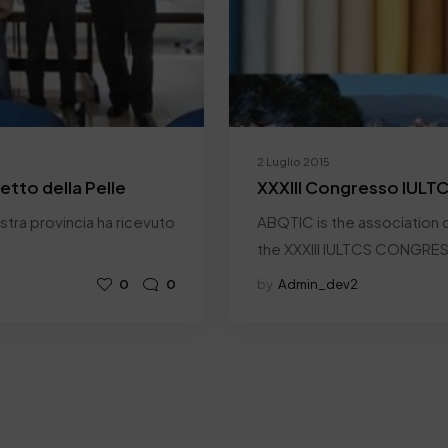
2 Luglio 2015
retto della Pelle
XXXIII Congresso IULT
nostra provincia ha ricevuto
ABQTIC is the association c
the XXXIII IULTCS CONGRE
0
0
by
Admin_dev2