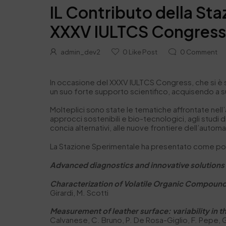
IL Contributo della St
XXXV IULTCS Congres
admin_dev2
0
Like Post
0
Comment
In occasione del XXXV IULTCS Congress, che si è s
un suo forte supporto scientifico, acquisendo a sua
Molteplici sono state le tematiche affrontate ne
approcci sostenibili e bio-tecnologici, agli studi d
concia alternativi, alle nuove frontiere dell’autom
La Stazione Sperimentale ha presentato come poster
Advanced diagnostics and innovative solutions 
Characterization of Volatile Organic Compound
Girardi, M. Scotti
Measurement of leather surface: variability in 
Calvanese, C. Bruno, P. De Rosa-Giglio, F. Pepe, G