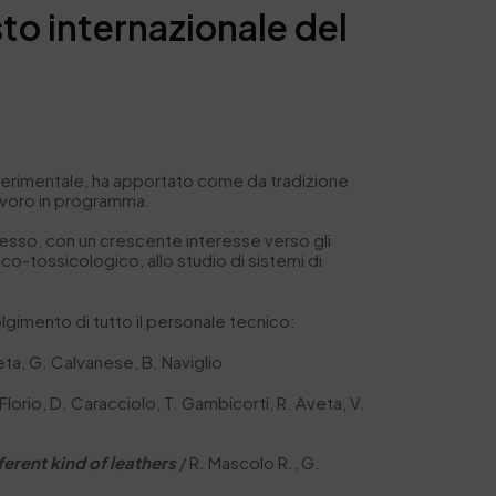
to internazionale del
Sperimentale, ha apportato come da tradizione
 lavoro in programma.
cesso, con un crescente interesse verso gli
eco-tossicologico, allo studio di sistemi di
lgimento di tutto il personale tecnico:
veta, G. Calvanese, B. Naviglio
 Florio, D. Caracciolo, T. Gambicorti, R. Aveta, V.
erent kind of leathers
/ R. Mascolo R., G.