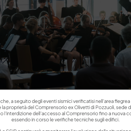
che, a seguito degli eventi sismici verificatisi nell’area flegrea 
 e la proprietà del Comprensorio ex Olivetti di Pozzuoli, sede d
o l’interdizione dell’accesso al Comprensorio fino a nuova 
essendo in corso le verifiche tecniche sugli edifici.