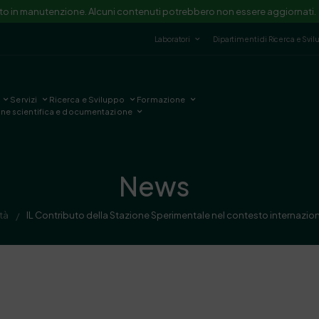
ito in manutenzione. Alcuni contenuti potrebbero non essere aggiornati.
Laboratori
Dipartimenti di Ricerca e Svi
Servizi
Ricerca e Sviluppo
Formazione
one scientifica e documentazione
News
ità
IL Contributo della Stazione Sperimentale nel contesto internazi
/