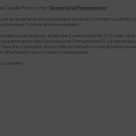
 da Claudia Florio come “
Speed Oral Presentation
”.
parte di partecipanti provenienti da diversi contesti scientifici e
zioni per l’Istituto di ricerca italiano.
entale ha partecipato ad alcune Commissioni IULTCS; nello speci
ha partecipato alla Commissione Formazione IUT. Le partecipazio
 favorire lo sviluppo di una offerta formativa complessiva a livell
ente affermando nel contesto internazionale.
ori completi: