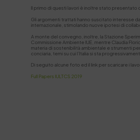
Il primo di questi lavori è inoltre stato presentato
Gli argomenti trattati hanno suscitato interesse da 
internazionale, stimolando nuove ipotesi di collabora
A monte del convegno, inoltre, la Stazione Sperim
Commissione Ambiente IUE, mentre Claudia Florio 
materia di sostenibilità ambientale e strumenti per
conciaria, temi su cui l’Italia si sta progressivam
Di seguito alcune foto ed il link per scaricare i lav
Full Papers IULTCS 2019