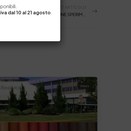
e
onibili.
NEXT ARTICOLO
iva dal 10 al 21 agosto
.
SI RAFFORZA L’ATTIVITÀ DELLA STAZIONE SPERIMENTALE PER L’INDUSTRIA DELLE PELLI PRESSO IL DISTRETTO DELLA CONCIA DI ARZIGNANO
News