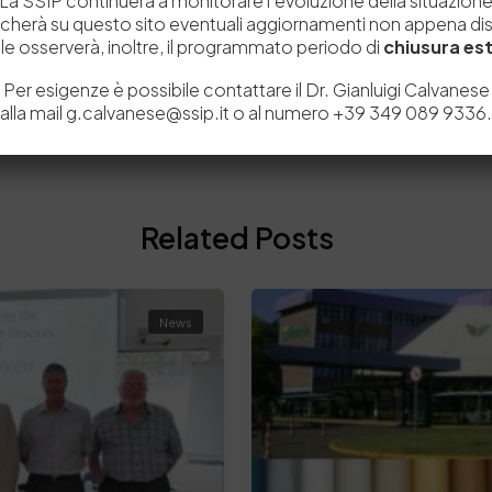
La SSIP continuerà a monitorare l’evoluzione della situazion
icherà su questo sito eventuali aggiornamenti non appena disp
e osserverà, inoltre, il programmato periodo di
chiusura est
a
Per esigenze è possibile contattare il Dr. Gianluigi Calvanese
alla mail g.calvanese@ssip.it o al numero +39 349 089 9336.
Related Posts
News