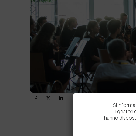
Si informa 
i gestori
hanno dispost