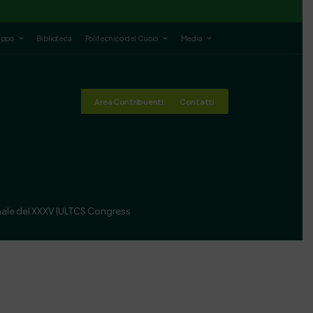
luppo
Biblioteca
Politecnico del Cuoio
Media
Area Contribuenti
Contatti
onale del XXXV IULTCS Congress