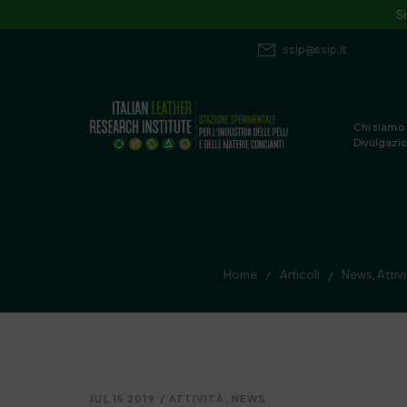
S
ssip@ssip.it
Chi siamo
Divulgazi
Home
Articoli
News
,
Attiv
/
/
JUL 15 2019
/
ATTIVITÀ
,
NEWS