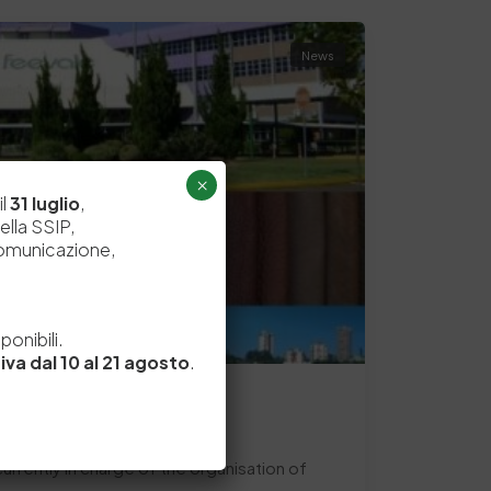
News
×
il
31 luglio
,
ella SSIP,
comunicazione,
e
onibili.
iva dal 10 al 21 agosto
.
CS 2015
urrently in charge of the organisation of