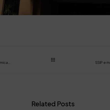
La SSIP al Congresso Nazionale Divisione Chimica Industriale della Società Chimica Italiana
Related Posts