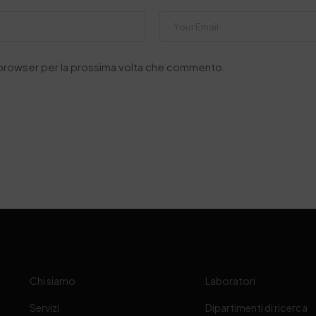
o browser per la prossima volta che commento.
Chi siamo
Laboratori
Servizi
Dipartimenti di ricerca