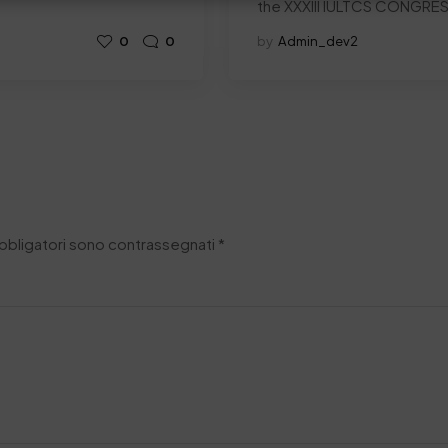
the XXXIII IULTCS CONGRE
0
0
by
Admin_dev2
obbligatori sono contrassegnati
*