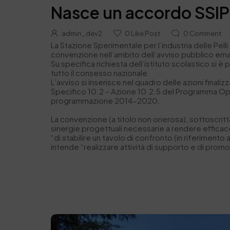
Nasce un accordo SSIP
admin_dev2
0
Like Post
0
Comment
La Stazione Sperimentale per l’industria delle Pell
convenzione nell’ambito dell’avviso pubblico ema
Su specifica richiesta dell’istituto scolastico si è
tutto il consesso nazionale.
L’avviso si inserisce nel quadro delle azioni finali
Specifico 10.2 – Azione 10.2.5 del Programma Ope
programmazione 2014-2020.
La convenzione (a titolo non onerosa), sottoscritta
sinergie progettuali necessarie a rendere efficace
“di stabilire un tavolo di confronto (in riferiment
intende “realizzare attività di supporto e di promo