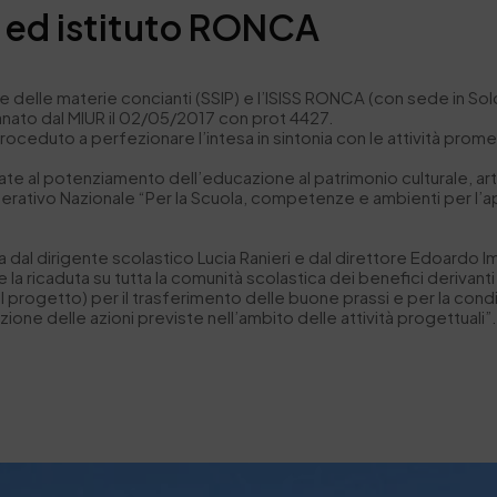
 ed istituto RONCA
i e delle materie concianti (SSIP) e l’ISISS RONCA (con sede in Sol
nato dal MIUR il 02/05/2017 con prot 4427.
 proceduto a perfezionare l’intesa in sintonia con le a
ttività prome
zzate al potenziamento dell’educazione al patrimonio culturale, art
rativo Nazionale “Per la Scuola, competenze e ambienti per l’a
 dal dirigente scolastico Lucia Ranieri e dal direttore Edoardo Imp
 la ricaduta su tutta la comunità scolastica dei benefici derivan
o al progetto) per il trasferimento delle buone prassi e per la co
zione delle azioni previste nell’ambito delle attività progettuali”