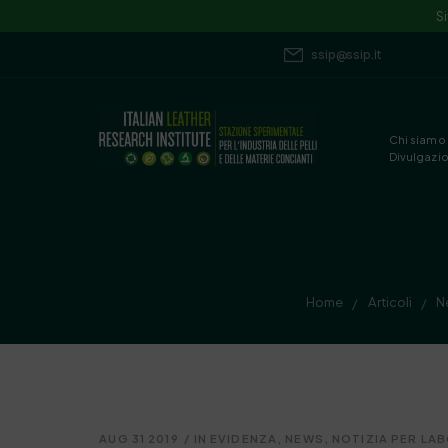
S
ssip@ssip.it
Chi siamo
Divulgazi
Home
Articoli
N
/
/
AUG 31 2019
/
IN EVIDENZA
,
NEWS
,
NOTIZIA PER LAB