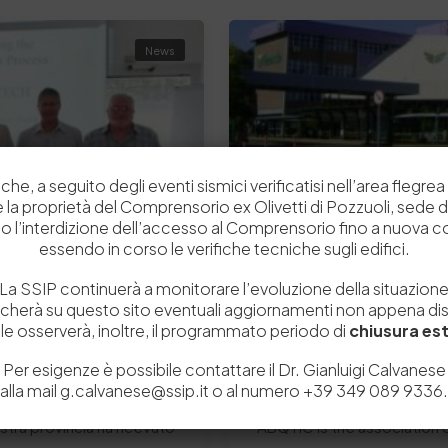
News
che, a seguito degli eventi sismici verificatisi nell’area flegrea 
 e la proprietà del Comprensorio ex Olivetti di Pozzuoli, sede d
o l’interdizione dell’accesso al Comprensorio fino a nuova 
essendo in corso le verifiche tecniche sugli edifici.
La SSIP continuerà a monitorare l’evoluzione della situazion
icherà su questo sito eventuali aggiornamenti non appena disp
e osserverà, inoltre, il programmato periodo di
chiusura est
2 Luglio 2015
Per esigenze è possibile contattare il Dr. Gianluigi Calvanese
alla mail g.calvanese@ssip.it o al numero +39 349 089 9336.
retto della Pelle
XXXIII Congresso IULT
nostra provincia ha ricevuto
ABQTIC is the association c