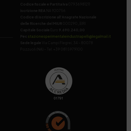
Codice fiscale e Partita Iva
07936981211
Iscrizione REA
NA 920756
Codice di iscrizione all’Anagrafe Nazionale
delle Ricerche del MIUR
000290_EIRI
Capitale Sociale
Euro
9.690.240,00
Pec
stazionesperimentaleindustriapelli@legalmail.it
Sede legale
Via Campi Flegrei, 34 – 80078
Pozzuoli (NA) – Tel. +39 081 5979100