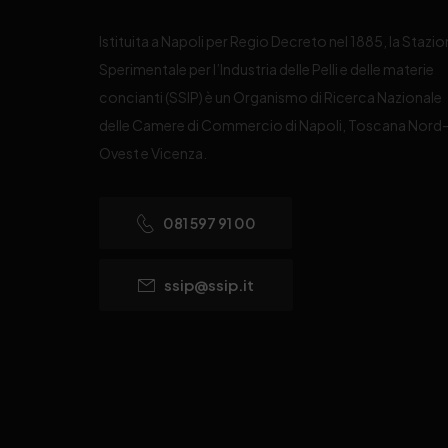
Istituita a Napoli per Regio Decreto nel 1885, la Stazi
Sperimentale per l’Industria delle Pelli e delle materie
concianti (SSIP) è un Organismo di Ricerca Nazionale
delle Camere di Commercio di Napoli, Toscana Nord
Ovest e Vicenza.
081 597 91 00
ssip@ssip.it