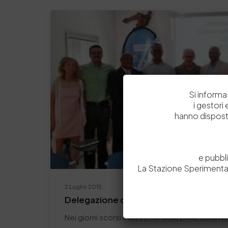
Si informa 
i gestori
hanno dispost
e pubbl
La Stazione Sperimental
2 Luglio 2015
Delegazione del Sudafrica visita il Dist
Nei giorni scorsi il distretto della pelle della 