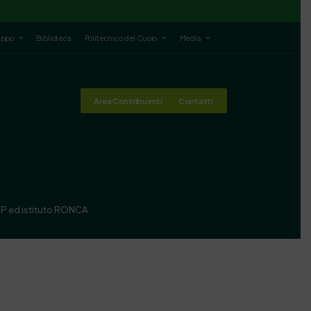
luppo
Biblioteca
Politecnico del Cuoio
Media
Area Contribuenti
Contatti
P ed istituto RONCA