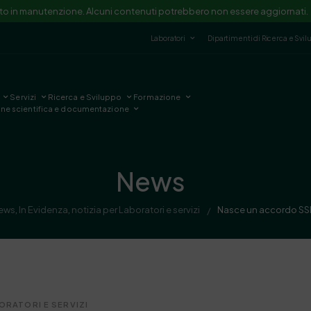
ito in manutenzione. Alcuni contenuti potrebbero non essere aggiornati.
Laboratori
Dipartimenti di Ricerca e Svi
Servizi
Ricerca e Sviluppo
Formazione
one scientifica e documentazione
News
ews
,
In Evidenza
,
notizia per Laboratori e servizi
Nasce un accordo SSI
/
ORATORI E SERVIZI