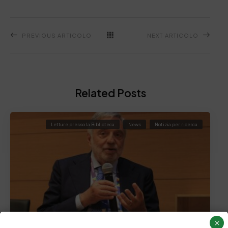
PREVIOUS ARTICOLO
NEXT ARTICOLO
Related Posts
Letture presso la Biblioteca
News
Notizia per ricerca
×