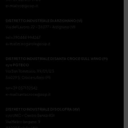
e-mail ssip@ssip.it
DISTRETTO INDUSTRIALE DI ARZIGNANO (VI)
Via del Lavoro, 22 – 36077 – Arzignano (VI)
tel +390444 994267
e-mail m.nogarole@ssip.it
DISTRETTO INDUSTRIALE DI SANTA CROCE SULL’ARNO (PI)
c/o POTECO
Via San Tommaso, 119/121/123
56029 S. Croce s/Arno (PI)
tel +39 0571 32542
e-mail santacroce@ssip.it
DISTRETTO INDUSTRIALE DI SOLOFRA (AV)
c/o UNIC – Centro Servizi ASI
Via Melito Iangano, 9