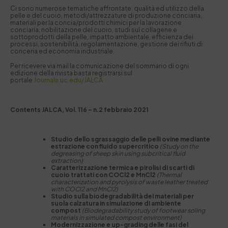
Ci sono numerose tematiche affrontate: qualità ed utilizzo della
pelle e del cuoio, metodi/attrezzature di produzione conciaria,
materiali per la concia/prodotti chimici per la lavorazione
conciaria, nobilitazione del cuoio, studi sul collagene e
sottoprodotti della pelle, impatto ambientale, efficienza dei
processi, sostenibilità, regolamentazione, gestione dei rifiuti di
conceria ed economia industriale.
Per ricevere via mail la comunicazione del sommario di ogni
edizione della rivista basta registrarsi sul
portale
Journals.uc.edu/JALCA
Contents JALCA, Vol. 116 – n.2 febbraio 2021
Studio dello sgrassaggio delle pelli ovine mediante
estrazione con fluido supercritico
(Study on the
degreasing of sheep skin using subcritical fluid
extraction)
Caratterizzazione termica e pirolisi di scarti di
cuoio trattati con COCl2 e MnCl2
(Thermal
characterization and pyrolysis of waste leather treated
with COCl2 and MnCl2)
Studio sulla biodegradabilità dei materiali per
suola calzatura in simulazione di ambiente
compost
(Biodegradability study of footwear soling
materials in simulated compost environment)
Modernizzazione
e up-grading
delle fasi del