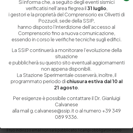
Si informa che, a seguito degli eventi sismici
31 Marzo 2020
verificatisi nell’area flegrea il
31 luglio
,
L’innovazione tecnologica e la ricerca scientifica
i gestori e la proprietà del Comprensorio ex Olivetti di
Pozzuoli, sede della SSIP,
31◊ Letture presso la Biblioteca della Stazione
hanno disposto l’interdizione dell’accesso al
Sperimentale Pelli ◊ Autore: Professore Luigi Nicolais,
Comprensorio fino a nuova comunicazione,
Consigliere scientifico…
essendo in corso le verifiche tecniche sugli edifici.
by
Admin_dev2
0
0
La SSIP continuerà a monitorare l’evoluzione della
situazione
e pubblicherà su questo sito eventuali aggiornamenti
non appena disponibili.
La Stazione Sperimentale osserverà, inoltre, il
programmato periodo di
chiusura estiva dal 10 al
21 agosto
.
Per esigenze è possibile contattare il Dr. Gianluigi
Calvanese
alla mail g.calvanese@ssip.it o al numero +39 349
089 9336.
Lascia un commento
Il tuo indirizzo email non sarà pubblicato.
I campi obbligatori sono