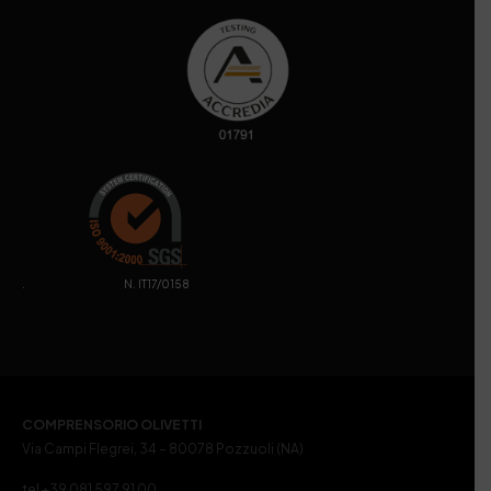
. N. IT17/0158
COMPRENSORIO OLIVETTI
Via Campi Flegrei, 34 – 80078 Pozzuoli (NA)
tel +39 081 597 91 00