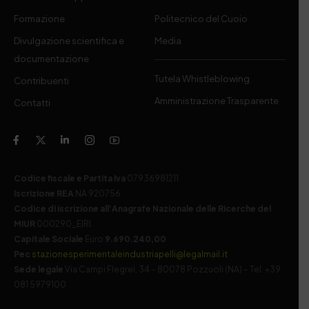
Formazione
Politecnico del Cuoio
Divulgazione scientifica e
Media
documentazione
Tutela Whistleblowing
Contribuenti
Amministrazione Trasparente
Contatti
Codice fiscale e Partita Iva
07936981211
Iscrizione REA
NA 920756
Codice di iscrizione all’Anagrafe Nazionale delle Ricerche del
MIUR
000290_EIRI
Capitale Sociale
Euro
9.690.240,00
Pec
stazionesperimentaleindustriapelli@legalmail.it
Sede legale
Via Campi Flegrei, 34 – 80078 Pozzuoli (NA) – Tel. +39
081 5979100