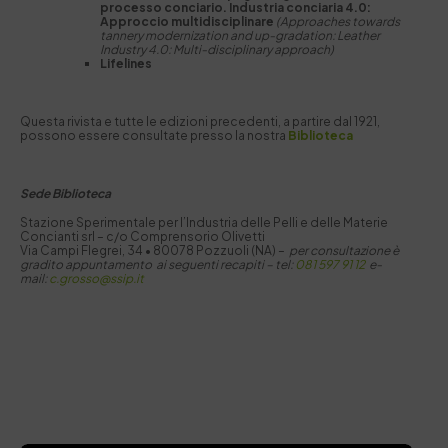
processo conciario. Industria conciaria 4.0:
Approccio multidisciplinare
(Approaches towards
tannery modernization and up-gradation: Leather
Industry 4.0: Multi-disciplinary approach)
Lifelines
Questa rivista e tutte le edizioni precedenti, a partire dal 1921,
possono essere consultate presso la nostra
Biblioteca
Sede Biblioteca
Stazione Sperimentale per I’Industria delle Pelli e delle Materie
Concianti srl – c/o Comprensorio Olivetti
Via Campi Flegrei, 34 • 80078 Pozzuoli (NA) –
per consultazione è
gradito appuntamento ai seguenti recapiti –
tel:
081 597 91 12
e-
mail:
c.grosso@ssip.it