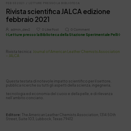
FEB 03 2021
/
LETTURE PRESSO LA BIBLIOTECA
Rivista scientifica JALCA edizione
febbraio 2021
admin_dev2
0
Like Post
0
Comment
◊ Letture presso la Biblioteca della Stazione Sperimentale Pelli ◊
Rivista tecnica:
Journal of American Leather Chemists Association
– JALCA
Questa testata di notevole impatto scientifico per il settore,
pubblica ricerche su tutti gli aspetti della scienza, ingegneria,
tecnologia ed economia del cuoio e della pelle, e di rilevanza
nell’ambito conciario.
Editore:
The American Leather Chemists Association, 1314 50th
Street, Suite 103, Lubbock, Texas 79412