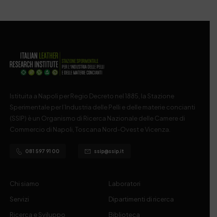
Istituita a Napoli per Regio Decreto nel 1885, la Stazione
Sperimentale per l’Industria delle Pelli e delle materie concianti
(SSIP) è un Organismo di Ricerca Nazionale delle Camere di
Commercio di Napoli, Toscana Nord-Ovest e Vicenza.
081 597 91 00
ssip@ssip.it
Chi siamo
Laboratori
Servizi
Dipartimenti di ricerca
Ricerca e Sviluppo
Biblioteca