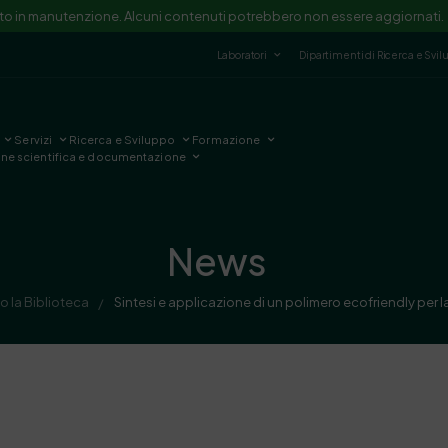
ito in manutenzione. Alcuni contenuti potrebbero non essere aggiornati.
Laboratori
Dipartimenti di Ricerca e Svi
Servizi
Ricerca e Sviluppo
Formazione
one scientifica e documentazione
News
o la Biblioteca
Sintesi e applicazione di un polimero ecofriendly per l
/