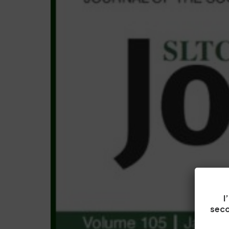
l
seco