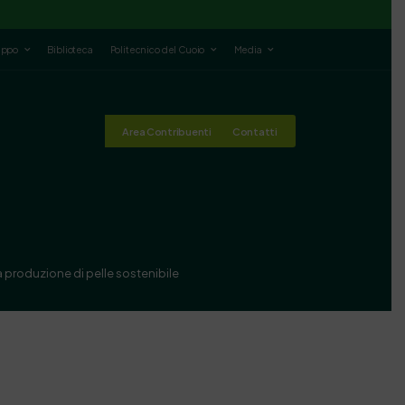
luppo
Biblioteca
Politecnico del Cuoio
Media
Area Contribuenti
Contatti
a produzione di pelle sostenibile