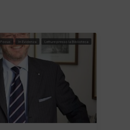
Focus
In Evidenza
Letture presso la Biblioteca