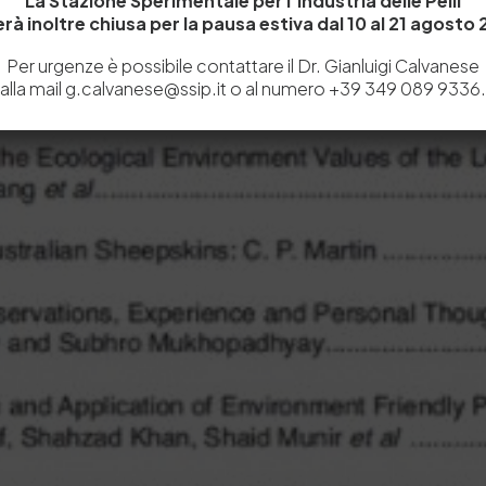
La Stazione Sperimentale per l’Industria delle Pelli
rà inoltre chiusa per la pausa estiva dal 10 al 21 agosto
Per urgenze è possibile contattare il Dr. Gianluigi Calvanese
alla mail g.calvanese@ssip.it o al numero +39 349 089 9336.