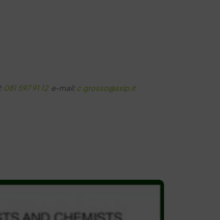
l:
081 597 91 12
e-mail:
c.grosso@ssip.it