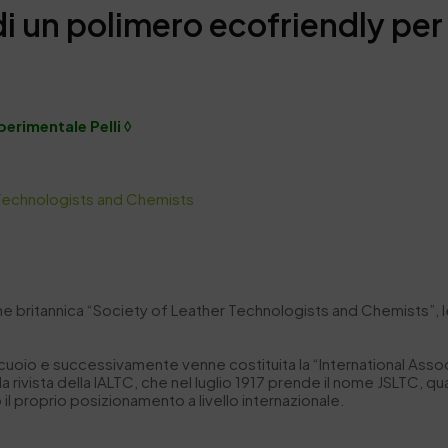
di un polimero ecofriendly per 
perimentale Pelli ◊
 Technologists and Chemists
 britannica “Society of Leather Technologists and Chemists”, le c
l cuoio e successivamente venne costituita la “International Asso
 rivista della IALTC, che nel luglio 1917 prende il nome JSLTC, qua
 il proprio posizionamento a livello internazionale.