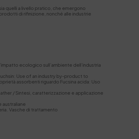
sia quelli a livello pratico, che emergono
prodotti di rifinizione, nonché alle industrie
impatto ecologico sull’ambiente dell’industria
uchsin: Use of an industry by-product to
roprietà assorbenti riguardo Fucsina acida: Uso
ther / Sintesi, caratterizzazione e applicazione
 australiane
eria. Vasche di trattamento