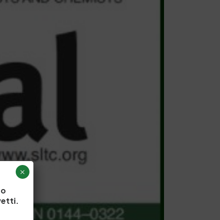
×
to
etti.