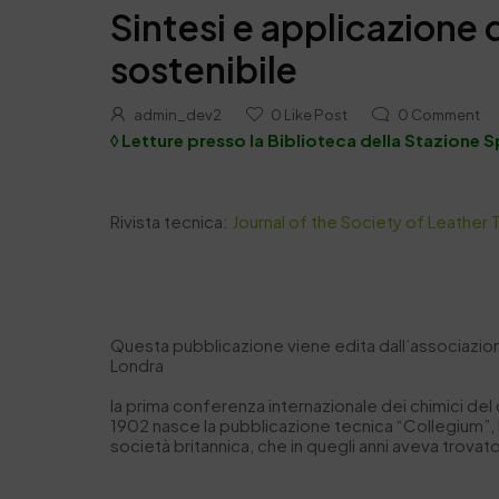
Sintesi e applicazione 
sostenibile
admin_dev2
0
Like Post
0
Comment
◊ Letture presso la Biblioteca della Stazione S
Rivista tecnica:
Journal of the Society of Leather
Questa pubblicazione viene edita dall’associazione
Londra
la prima conferenza internazionale dei chimici de
1902 nasce la pubblicazione tecnica “Collegium”, la
società britannica, che in quegli anni aveva trovato