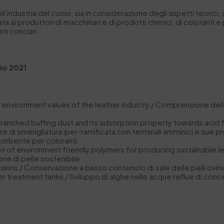
l’industria del cuoio, sia in considerazione degli aspetti teorici, 
a ai produttori di macchinari e di prodotti chimici, di coloranti e 
ti conciari.
io 2021
environment values of the leather industry / Comprensione dell’
anched buffing dust and its adsorption property towards acid f
e di smerigliatura iper-ramificata con terminali amminici e sue p
sorbente per coloranti
on of environment friendly polymers for producing sustainable lea
one di pelle sostenibile
skins / Conservazione a basso contenuto di sale delle pelli ovine
treatment tanks / Sviluppo di alghe nelle acque reflue di conc