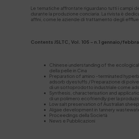
Le tematiche affrontate riguardano tutti i campi del
durante la produzione conciaria. La rivista è dedicat
affini, come le aziende di trattamento degli effluen
Contents JSLTC, Vol. 105 – n.1 gennaio/febbra
Chinese understanding of the ecological 
della pelle in Cina
Preparation of amino -terminated hyperbr
adsorb dyestuffs / Preparazione di polver
di un sottoprodotto industriale come ad
Synthesis, characterisation and applicati
di un polimero ecofriendly per la produzi
Low salt preservation of Australian sheep
Algae development in tannery wastewater 
Proceedings della Società
News e Pubblicazioni