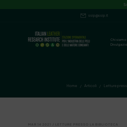
S
ssip@ssip.it
Chi siamo
Divulgazi
Home
Articoli
Letture press
/
/
MAR 14 2021
/
LETTURE PRESSO LA BIBLIOTECA