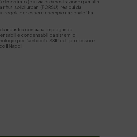
à dimostrato (o in via di dimostrazione) per altri
rifiuti solidi urbani (FORSU), residui da
te in regola per essere esempio nazionale” ha
i da industria conciaria, impiegando
nsabili e condensabili da sistemi di
cnologie per l’ambiente SSIP ed il professore
o II Napoli.