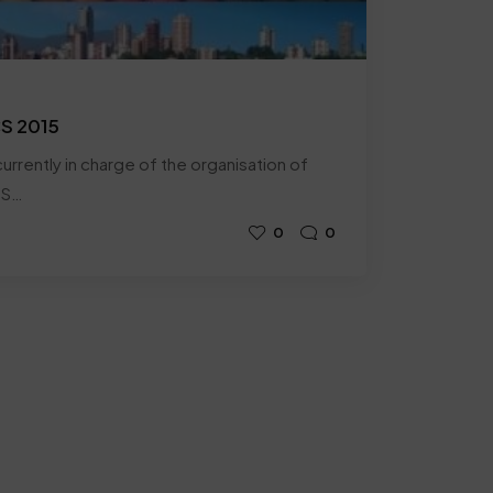
CS 2015
urrently in charge of the organisation of
SS…
0
0