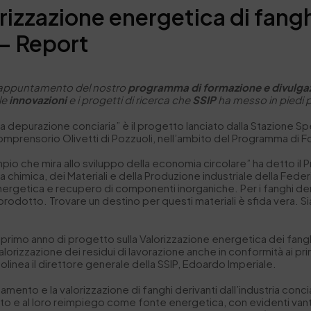
rizzazione energetica di fangh
 – Report
 appuntamento del nostro
programma di formazione e divulgaz
 le
innovazioni
e i progetti di ricerca che
SSIP
ha messo in piedi p
 depurazione conciaria” è il progetto lanciato dalla Stazione Sper
omprensorio Olivetti di Pozzuoli, nell’ambito del Programma di F
mpio che mira allo sviluppo della economia circolare” ha detto il P
 chimica, dei Materiali e della Produzione industriale della Federi
ergetica e recupero di componenti inorganiche. Per i fanghi deriv
odotto. Trovare un destino per questi materiali è sfida vera. Siam
l primo anno di progetto sulla Valorizzazione energetica dei fanghi
valorizzazione dei residui di lavorazione anche in conformità ai p
ttolinea il direttore generale della SSIP, Edoardo Imperiale.
amento e la valorizzazione di fanghi derivanti dall’industria concia
ltito e al loro reimpiego come fonte energetica, con evidenti va