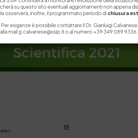
La SSIP continuerà a monitorare l’evoluzione della situazion
icherà su questo sito eventuali aggiornamenti non appena disp
e osserverà, inoltre, il programmato periodo di
chiusura est
Per esigenze è possibile contattare il Dr. Gianluigi Calvanese
alla mail g.calvanese@ssip.it o al numero +39 349 089 9336.
L’ITS Mia Moda Campania diploma i suoi primi dieci allievi