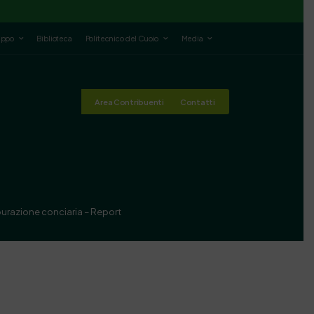
luppo
Biblioteca
Politecnico del Cuoio
Media
Area Contribuenti
Contatti
purazione conciaria – Report