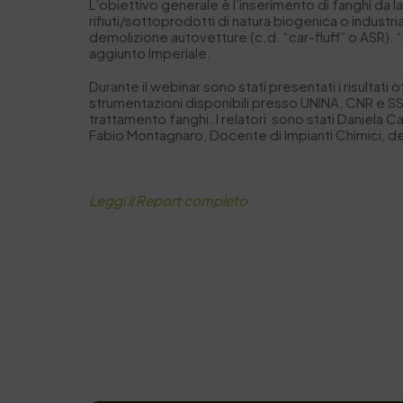
L’obiettivo generale è l’inserimento di fanghi da lav
rifiuti/sottoprodotti di natura biogenica o industria
demolizione autovetture (c.d. “car-fluff” o ASR). 
aggiunto Imperiale.
Durante il webinar sono stati presentati i risultat
strumentazioni disponibili presso UNINA, CNR e SS
trattamento fanghi. I relatori sono stati Daniela 
Fabio Montagnaro, Docente di Impianti Chimici, del
Leggi il Report completo