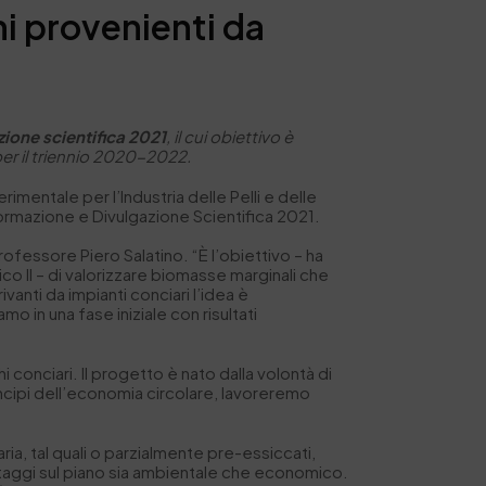
i provenienti da
ione scientifica 2021
, il cui obiettivo è
er il triennio 2020-2022.
imentale per l’Industria delle Pelli e delle
ormazione e Divulgazione Scientifica 2021.
rofessore Piero Salatino. “È l’obiettivo – ha
co II – di valorizzare biomasse marginali che
anti da impianti conciari l’idea è
o in una fase iniziale con risultati
 conciari. Il progetto è nato dalla volontà di
rincipi dell’economia circolare, lavoreremo
ria, tal quali o parzialmente pre-essiccati,
ntaggi sul piano sia ambientale che economico.