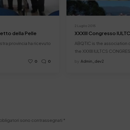
2 Luglio 2015
retto della Pelle
XXXIII Congresso IULT
nostra provincia ha ricevuto
ABQTIC is the association c
the XXXIII IULTCS CONGRE
0
0
by
Admin_dev2
obbligatori sono contrassegnati
*