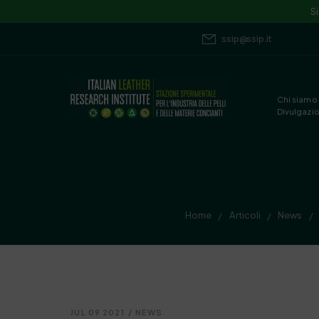
S
ssip@ssip.it
Chi siamo
Divulgazi
Home
Articoli
News
/
/
/
JUL 09 2021
/
NEWS