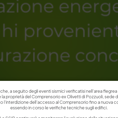
che, a seguito degli eventi sismici verificatisi nell’area flegrea 
 e la proprietà del Comprensorio ex Olivetti di Pozzuoli, sede d
o l’interdizione dell’accesso al Comprensorio fino a nuova 
essendo in corso le verifiche tecniche sugli edifici.