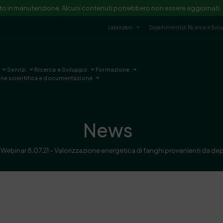
ito in manutenzione. Alcuni contenuti potrebbero non essere aggiornati.
Laboratori
Dipartimenti di Ricerca e Svi
Servizi
Ricerca e Sviluppo
Formazione
one scientifica e documentazione
News
Webinar 8.07.21 – Valorizzazione energetica di fanghi provenienti da de