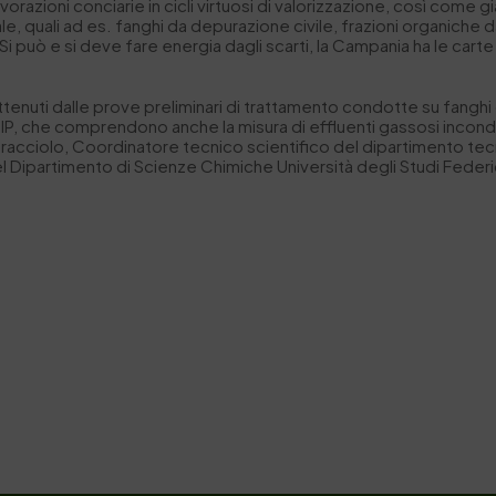
orazioni conciarie in cicli virtuosi di valorizzazione, così come gi
le, quali ad es. fanghi da depurazione civile, frazioni organiche da 
“Si può e si deve fare energia dagli scarti, la Campania ha le car
i ottenuti dalle prove preliminari di trattamento condotte su fangh
IP, che comprendono anche la misura di effluenti gassosi inconde
Caracciolo, Coordinatore tecnico scientifico del dipartimento te
 Dipartimento di Scienze Chimiche Università degli Studi Federic