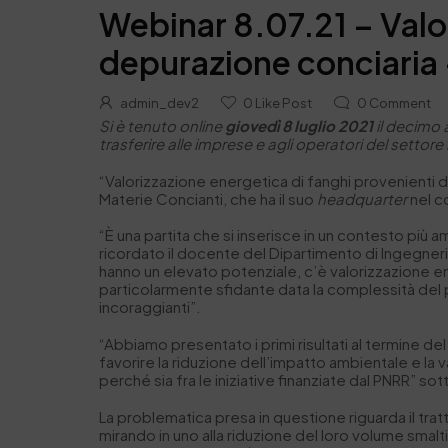
Webinar 8.07.21 – Valo
depurazione conciaria
admin_dev2
0
Like Post
0
Comment
Si è tenuto online
giovedì
8 luglio
2021
il decimo
trasferire alle imprese e agli operatori del settore
“Valorizzazione energetica di fanghi provenienti da
Materie Concianti, che ha il suo
headquarter
nel c
“È una partita che si inserisce in un contesto più a
ricordato il docente del Dipartimento di Ingegneria
hanno un elevato potenziale, c’è valorizzazione en
particolarmente sfidante data la complessità del pr
incoraggianti”.
“Abbiamo presentato i primi risultati al termine de
favorire la riduzione dell’impatto ambientale e la 
perché sia fra le iniziative finanziate dal PNRR” so
La problematica presa in questione riguarda il tratt
mirando in uno alla riduzione del loro volume sma