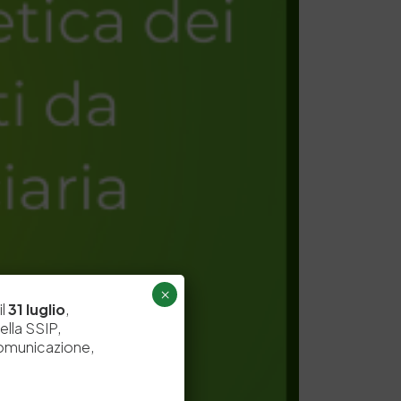
×
il
31 luglio
,
ella SSIP,
comunicazione,