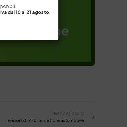
e
onibili.
iva dal 10 al 21 agosto
.
NEXT ARTICOLO
Tensioni di ritiro nel settore automotive