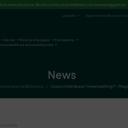
ito in manutenzione. Alcuni contenuti potrebbero non essere aggiornati.
Laboratori
Dipartimenti di Ricerca e Svi
Servizi
Ricerca e Sviluppo
Formazione
one scientifica e documentazione
News
ture presso la Biblioteca
Cosa si intende per ‘Greenwashing’? – Maga
/
BLIOTECA