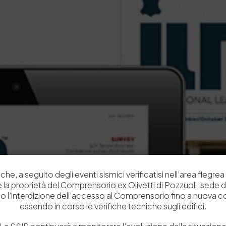
che, a seguito degli eventi sismici verificatisi nell’area flegrea 
 e la proprietà del Comprensorio ex Olivetti di Pozzuoli, sede d
o l’interdizione dell’accesso al Comprensorio fino a nuova 
essendo in corso le verifiche tecniche sugli edifici.