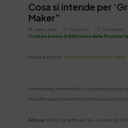
Cosa si intende per ‘G
Maker”
admin_dev2
0
Like Post
0
Comment
◊ Letture presso la Biblioteca della Stazione S
Rivista di settore:
ILM International Leather Maker
International Leather Maker è una pubblicazione di
che offre approfondimenti tematici sia nel settore 
Editore:
Edify Digital Media Ltd. – London, SE12R