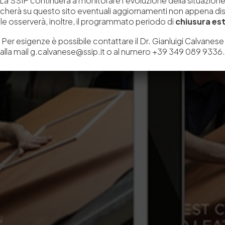
La SSIP continuerà a monitorare l’evoluzione della situazion
icherà su questo sito eventuali aggiornamenti non appena disp
e osserverà, inoltre, il programmato periodo di
chiusura est
Per esigenze è possibile contattare il Dr. Gianluigi Calvanese
alla mail g.calvanese@ssip.it o al numero +39 349 089 9336.