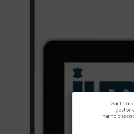
Si informa 
i gestori
hanno dispost