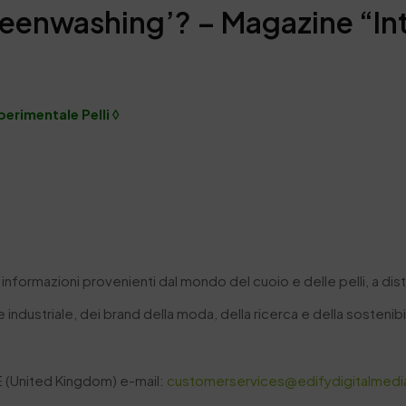
reenwashing’? – Magazine “In
perimentale Pelli ◊
 informazioni provenienti dal mondo del cuoio e delle pelli,
a dis
industriale, dei brand della moda, della ricerca e della sostenibil
E (United Kingdom) e-mail:
customerservices@edifydigitalmed