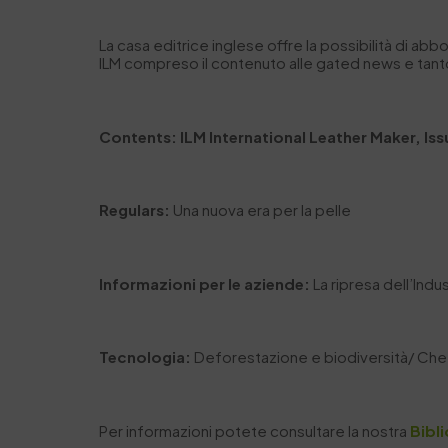
La casa editrice inglese offre la possibilità di ab
ILM compreso il contenuto alle gated news e tanto
Contents: ILM International Leather Maker, I
Regulars:
Una nuova era per la pelle
Informazioni per le aziende:
La ripresa dell’Indu
Tecnologia:
Deforestazione e biodiversità/ Che si
Per informazioni potete consultare la nostra
Bibl