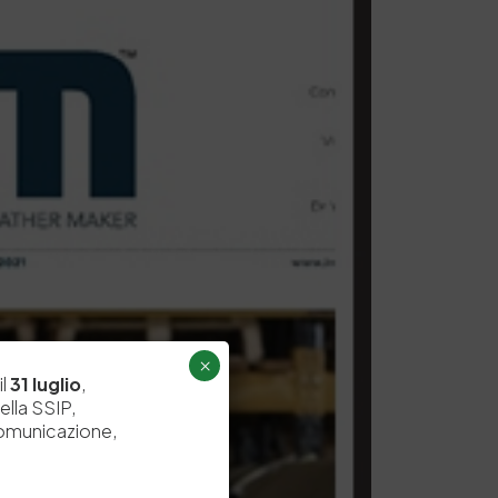
×
il
31 luglio
,
ella SSIP,
comunicazione,