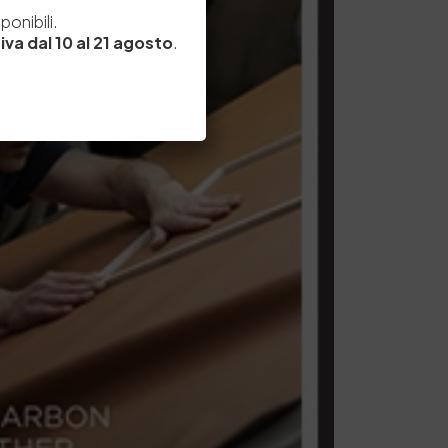
e
onibili.
iva dal 10 al 21 agosto
.