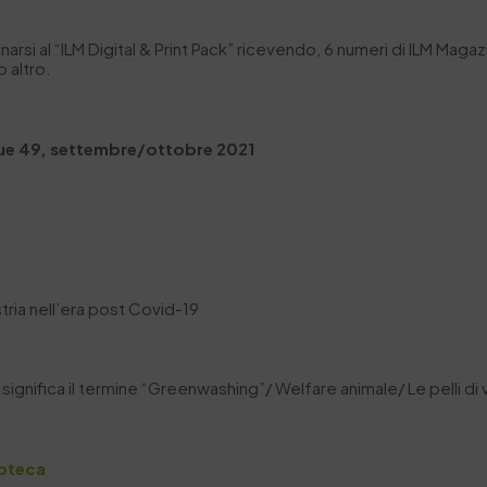
bonarsi al “ILM Digital & Print Pack” ricevendo, 6 numeri di ILM Ma
 altro.
ssue 49, settembre/ottobre 2021
stria nell’era post Covid-19
gnifica il termine “Greenwashing”/ Welfare animale/ Le pelli di vi
ioteca