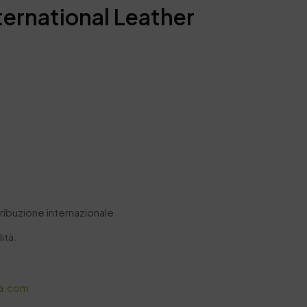
ternational Leather
tribuzione internazionale
ità.
ia.com