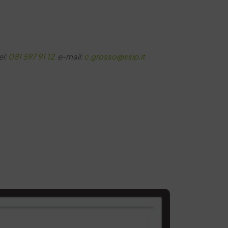
el:
081 597 91 12
e-mail:
c.grosso@ssip.it