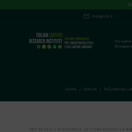
S
ssip@ssip.it
Chi siamo
Divulgazi
Home
Articoli
In Evidenza
,
Let
/
/
SEP 30 2021
/
IN EVIDENZA
,
LETTURE PRESSO LA BI