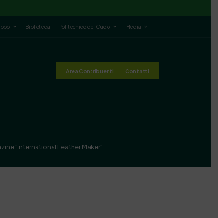
luppo
Biblioteca
Politecnico del Cuoio
Media
Area Contribuenti
Contatti
zine “International Leather Maker”