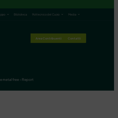
luppo
Biblioteca
Politecnico del Cuoio
Media
Area Contribuenti
Contatti
te metal free – Report