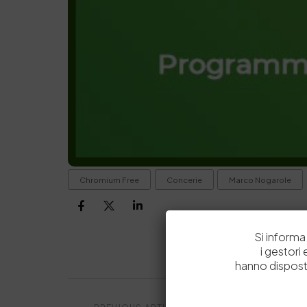
Chromium Free
Concerie
Marco Nogarole
Si informa 
i gestori
hanno dispost