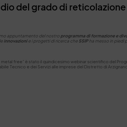
io del grado di reticolazione 
simo appuntamento del nostro
programma di formazione e divu
 le
innovazioni
e i progetti di ricerca che
SSIP
ha messo in piedi p
te metal free” è stato il quindicesimo webinar scientifico del Pr
abile
Tecnico e dei Servizi alle imprese del Distretto di Arzignan