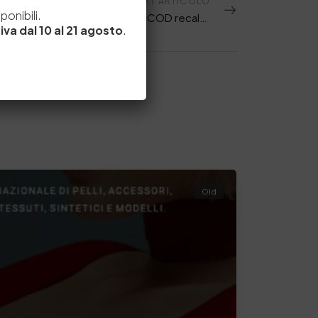
e
NEXT ARTICOLO
onibili.
Webinar 11.11.2021 – “Speciazione del COD recalcitrante ai sistemi di depurazione tradizionali”
iva dal 10 al 21 agosto
.
Old