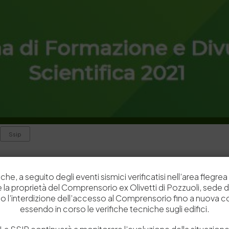
Ssip
che, a seguito degli eventi sismici verificatisi nell’area flegrea 
 e la proprietà del Comprensorio ex Olivetti di Pozzuoli, sede d
o l’interdizione dell’accesso al Comprensorio fino a nuova 
essendo in corso le verifiche tecniche sugli edifici.