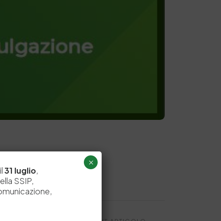
×
il
31 luglio
,
ella SSIP,
comunicazione,