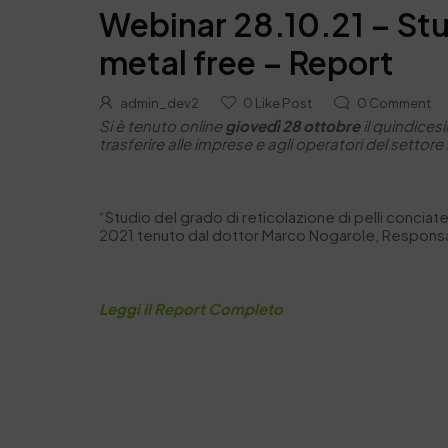
Webinar 28.10.21 – Stud
metal free – Report
admin_dev2
0
Like Post
0
Comment
Si è tenuto online
giovedì 28 ottobre
il quindice
trasferire alle imprese e agli operatori del settore
“Studio del grado di reticolazione di pelli concia
2021 tenuto dal dottor Marco Nogarole, Respons
Leggi il Report Completo