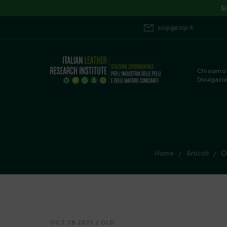
S
ssip@ssip.it
Chi siamo
Divulgazi
Home
Articoli
O
/
/
OCT 28 2021
/
OLD