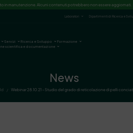
ito in manutenzione. Alcuni contenuti potrebbero non essere aggiornati.
Laboratori
Dipartimenti di Ricerca e Svi
Servizi
Ricerca e Sviluppo
Formazione
one scientifica e documentazione
News
ld
Webinar 28.10.21 – Studio del grado di reticolazione di pelli concia
/