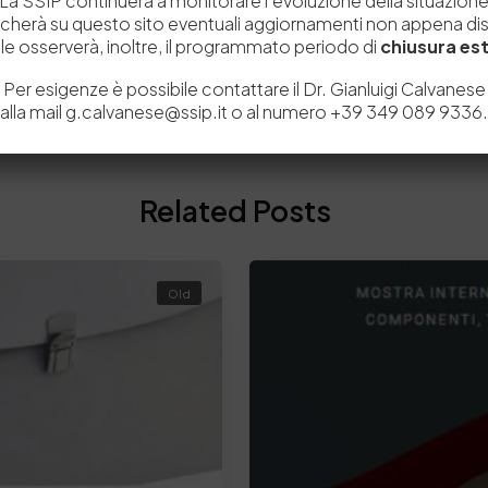
La SSIP continuerà a monitorare l’evoluzione della situazion
icherà su questo sito eventuali aggiornamenti non appena disp
e osserverà, inoltre, il programmato periodo di
chiusura est
Per esigenze è possibile contattare il Dr. Gianluigi Calvanese
alla mail g.calvanese@ssip.it o al numero +39 349 089 9336.
Related Posts
Old