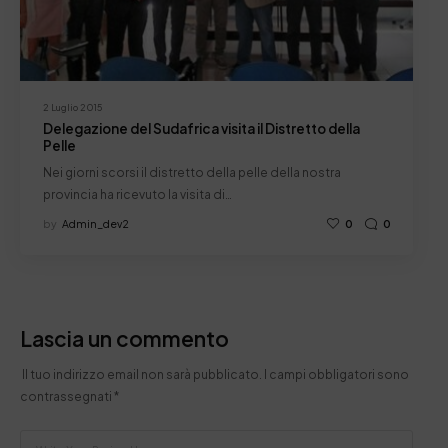
2 Luglio 2015
Delegazione del Sudafrica visita il Distretto della
Pelle
Nei giorni scorsi il distretto della pelle della nostra
provincia ha ricevuto la visita di…
by
Admin_dev2
0
0
Lascia un commento
Il tuo indirizzo email non sarà pubblicato.
I campi obbligatori sono
contrassegnati
*