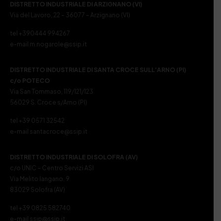
DISTRETTO INDUSTRIALE DI ARZIGNANO (VI)
Via del Lavoro, 22 – 36077 – Arzignano (VI)
tel +390444 994267
e-mail m.nogarole@ssip.it
DISTRETTO INDUSTRIALE DI SANTA CROCE SULL’ARNO (PI)
c/o POTECO
Via San Tommaso, 119/121/123
56029 S. Croce s/Arno (PI)
tel +39 0571 32542
e-mail santacroce@ssip.it
DISTRETTO INDUSTRIALE DI SOLOFRA (AV)
c/o UNIC – Centro Servizi ASI
Via Melito Iangano, 9
83029 Solofra (AV)
tel +39 0825 582740
e-mail ssip@ssip.it