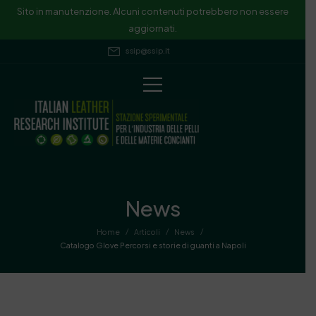
Sito in manutenzione. Alcuni contenuti potrebbero non essere
aggiornati.
ssip@ssip.it
News
/
/
/
Home
Articoli
News
Catalogo Glove Percorsi e storie di guanti a Napoli