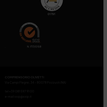
. N. IT17/0158
COMPRENSORIO OLIVETTI
Via Campi Flegrei, 34 – 80078 Pozzuoli (NA)
tel +39 081 597 91 00
e-mail ssip@ssip.it