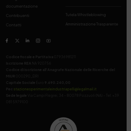
documentazione
Tutela Whistleblowing
Contribuenti
Amministrazione Trasparente
Contatti
Codice fiscale e Partita Iva
07936981211
Iscrizione REA
NA 920756
Codice di iscrizione all’Anagrafe Nazionale delle Ricerche del
MIUR
000290_EIRI
Capitale Sociale
Euro
9.690.240,00
Pec
stazionesperimentaleindustriapelli@legalmail.it
Sede legale
Via Campi Flegrei, 34 – 80078 Pozzuoli (NA) – Tel. +39
081 5979100