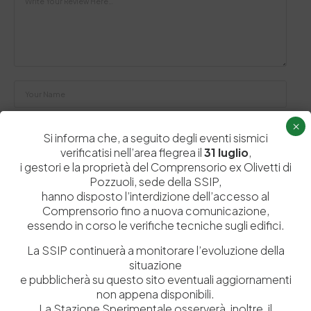
×
Si informa che, a seguito degli eventi sismici
verificatisi nell’area flegrea il
31 luglio
,
i gestori e la proprietà del Comprensorio ex Olivetti di
Salva il mio nome, email e sito web in questo browser per la
Pozzuoli, sede della SSIP,
prossima volta che commento.
hanno disposto l’interdizione dell’accesso al
Comprensorio fino a nuova comunicazione,
essendo in corso le verifiche tecniche sugli edifici.
Post Comment
La SSIP continuerà a monitorare l’evoluzione della
situazione
e pubblicherà su questo sito eventuali aggiornamenti
non appena disponibili.
La Stazione Sperimentale osserverà, inoltre, il