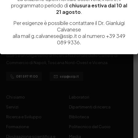
programmato periodo di
chiusura estiva dal 10 al
21 agosto
.
Per esigenze è possibile contattare il Dr. Gianluigi
Calvanese
alla mail g.calvanese@ssip.it o al numero +39 349
Istituita a Napoli per Regio Decreto nel 1885, la Stazione
089 9336.
Sperimentale per l’Industria delle Pelli e delle materie concianti
(SSIP) è un Organismo di Ricerca Nazionale delle Camere di
Commercio di Napoli, Toscana Nord-Ovest e Vicenza.
081 597 91 00
ssip@ssip.it
Chi siamo
Laboratori
Servizi
Dipartimenti di ricerca
Ricerca e Sviluppo
Biblioteca
Formazione
Politecnico del Cuoio
Divulgazione scientifica e
Media