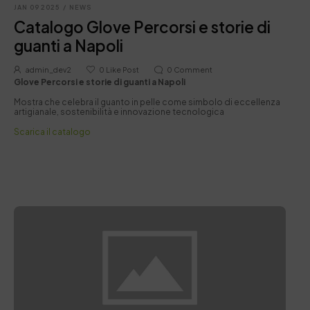
JAN 09 2025
/
NEWS
Catalogo Glove Percorsi e storie di
guanti a Napoli
admin_dev2
0
Like Post
0
Comment
Glove Percorsi e storie di guanti a Napoli
Mostra che celebra il guanto in pelle come simbolo di eccellenza
artigianale, sostenibilità e innovazione tecnologica
Scarica il catalogo