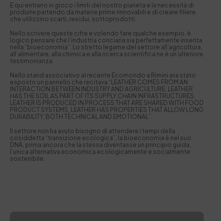
E qui entrano in gioco i limiti del nostro pianeta e la necessità di
produrre partendo da materie prime rinnovabili e di creare filiere
che utilizzino scarti, residui, sottoprodotti.
Nello scrivere queste cifre e volendo fare qualche esempio, è
logico pensare che l’industria conciaria sia perfettamente inserita
nella “bioeconomia”. Lo stretto legame del settore all’agricoltura,
all’alimentare, alla chimica e alla ricerca scientifica ne è un’ulteriore
testimonianza.
Nello stand associativo al recente Ecomondo a Rimini era stato
esposto un pannello che recitava “LEATHER COMES FROM AN
INTERACTION BETWEEN INDUSTRY AND AGRICULTURE, LEATHER
HAS THE SOIL AS PART OF ITS SUPPLY CHAIN INFRASTRUCTURES,
LEATHER IS PRODUCED IN PROCESS THAT ARE SHARED WITH FOOD
PRODUCT SYSTEMS, LEATHER HAS PROPERTIES THAT ALLOW LONG
DURABILITY, BOTH TECHNICAL AND EMOTIONAL”.
Il settore non ha avuto bisogno di attendere i tempi della
cosiddetta “transizione ecologica”, la bioeconomia è nel suo
DNA, prima ancora che la stessa diventasse un principio guida,
l’unica alternativa economica ecologicamente e socialmente
sostenibile.