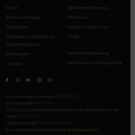
Servizi
Dipartimenti di ricerca
Ricerca e Sviluppo
Biblioteca
Formazione
Politecnico del Cuoio
Divulgazione scientifica e
Media
documentazione
Tutela Whistleblowing
Contribuenti
Amministrazione Trasparente
Contatti
Codice fiscale e Partita Iva
07936981211
Iscrizione REA
NA 920756
Codice di iscrizione all’Anagrafe Nazionale delle Ricerche del
MIUR
000290_EIRI
Capitale Sociale
Euro
9.690.240,00
Pec
stazionesperimentaleindustriapelli@legalmail.it