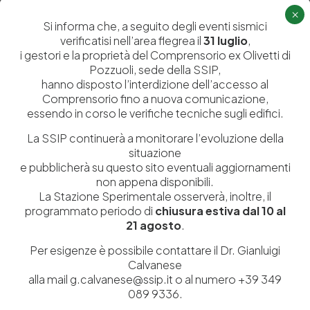
Lascia un commento
×
Si informa che, a seguito degli eventi sismici
Il tuo indirizzo email non sarà pubblicato.
I campi obbligatori sono
verificatisi nell’area flegrea il
31 luglio
,
contrassegnati
*
i gestori e la proprietà del Comprensorio ex Olivetti di
Pozzuoli, sede della SSIP,
hanno disposto l’interdizione dell’accesso al
Comprensorio fino a nuova comunicazione,
essendo in corso le verifiche tecniche sugli edifici.
La SSIP continuerà a monitorare l’evoluzione della
situazione
e pubblicherà su questo sito eventuali aggiornamenti
non appena disponibili.
La Stazione Sperimentale osserverà, inoltre, il
programmato periodo di
chiusura estiva dal 10 al
21 agosto
.
Per esigenze è possibile contattare il Dr. Gianluigi
Salva il mio nome, email e sito web in questo browser per la
Calvanese
prossima volta che commento.
alla mail g.calvanese@ssip.it o al numero +39 349
089 9336.