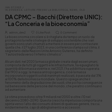
JAN 07 2025
/
IN EVIDENZA
,
LETTURE PRESSO LA BIBLIOTECA
,
NEWS
,
OLD
DA CPMC – Bacchi (Direttore UNIC):
“La Conceria e la bioeconomia”
admin_dev2
0
Like Post
0
Comment
La bioeconomia circolare si è ritagliata da tempo un ruolo da
protagonista nelle strategie di sviluppo sostenibile che i vari
governi sono stati chiamati a mettere in essere per contrastare
quella che, il 27 luglio 2023, in una conferenza stampa sul clima, il
segretario delle Nazioni Unite Antonio Guterres, ha definito
“l’autostrada verso l’inferno climatico”.
Alcuni dati: nel 2020 la massa globale creata dagli esseri umani,
composta da tutti gli oggetti e le infrastrutture, ha eguagliato la
quantità di biomassa vivente e, nel 2021, l’ha addirittura superata.
Dal 1900 a oggi, la massa antropogenica, cioè la massa
incorporata in oggetti solidi inanimati realizzati, è passata dal 3%
al 100% della biomassa mondiale. Questo spiega anche il
fenomeno della degradazione dei suoli, che poi ha conseguenze
sul benessere delle persone del mondo, che peraltro continuano
ad aumentare.
Le stime prevedono oltre 9 miliardi nel 2050 e oltre i 10 nel
decennio 2080-2090. Questa crescita impetuosa comporta una
spinta verso l’alto dei consumi di beni di qualsiasi genere, tra cui,
evidentemente, capi di abbigliamento e accessori.