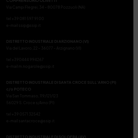
COMPRENSORIO OLIVETTI
Via Campi Flegrei, 34 – 80078 Pozzuoli (NA)
tel +39 081 597 91 00
e-mail ssip@ssip.it
DISTRETTO INDUSTRIALE DI ARZIGNANO (VI)
Via del Lavoro, 22 – 36077 – Arzignano (VI)
tel +390444 994267
e-mail m.nogarole@ssip.it
DISTRETTO INDUSTRIALE DI SANTA CROCE SULL’ARNO (PI)
c/o POTECO
Via San Tommaso, 119/121/123
56029 S. Croce s/Arno (PI)
tel +39 0571 32542
e-mail santacroce@ssip.it
DISTRETTO INDUSTRIALE DI SOLOFRA (AV)