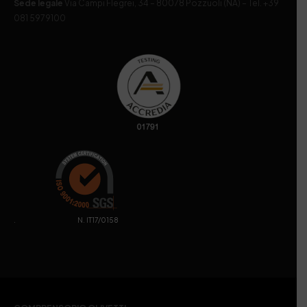
Sede legale
Via Campi Flegrei, 34 – 80078 Pozzuoli (NA) – Tel. +39
081 5979100
. N. IT17/0158