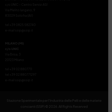
c/o UNIC – Centro Servizi ASI
Via Melito Iangano, 9
83029 Solofra (AV)
tel +39 0825 582740
e-mail ssip@ssip.it
MILANO (MI)
c/o UNIC
Via Brisa, 3
20123 Milano
tel +39 02 8807711
tel +39 02 880771297
e-mail ssip@ssip.it
Stazione Sperimentale per l’Industria delle Pelli e delle materie
concianti (SSIP) © 2026. All Rights Reserved