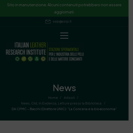
Sito in manutenzione. Alcuni contenuti potrebbero non essere
aggiornati.
ssip@ssip.it
News
/
/
Home
Articoli
/
News
,
Old
,
In Evidenza
,
Letture presso la Biblioteca
DA CPMC – Bacchi (Direttore UNIC): “La Conceria e la bioeconomia”