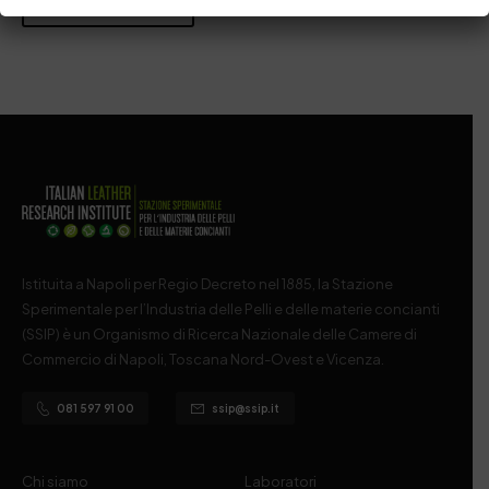
Post Comment
Istituita a Napoli per Regio Decreto nel 1885, la Stazione
Sperimentale per l’Industria delle Pelli e delle materie concianti
(SSIP) è un Organismo di Ricerca Nazionale delle Camere di
Commercio di Napoli, Toscana Nord-Ovest e Vicenza.
081 597 91 00
ssip@ssip.it
Chi siamo
Laboratori