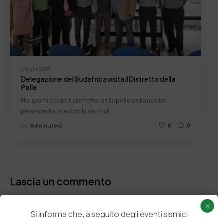
2 Luglio 2015
Delegazione del Sudafrica visita il Distretto della
Pelle
Nei giorni scorsi il distretto della pelle della nostra
provincia ha ricevuto la visita di…
by
Admin_dev2
0
0
Lascia un commento
Il tuo indirizzo email non sarà pubblicato.
I campi obbligatori sono
×
contrassegnati
*
Si informa che, a seguito degli eventi sismici