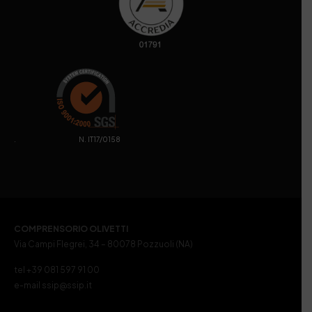
. N. IT17/0158
COMPRENSORIO OLIVETTI
Via Campi Flegrei, 34 – 80078 Pozzuoli (NA)
tel +39 081 597 91 00
e-mail ssip@ssip.it