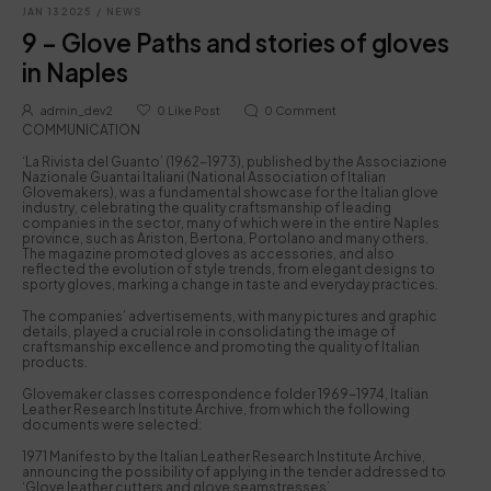
JAN 13 2025
/
NEWS
9 – Glove Paths and stories of gloves
in Naples
admin_dev2
0
Like Post
0
Comment
COMMUNICATION
‘La Rivista del Guanto’ (1962-1973), published by the Associazione
Nazionale Guantai Italiani (National Association of Italian
Glovemakers), was a fundamental showcase for the Italian glove
industry, celebrating the quality craftsmanship of leading
companies in the sector, many of which were in the entire Naples
province, such as Ariston, Bertona, Portolano and many others.
The magazine promoted gloves as accessories, and also
reflected the evolution of style trends, from elegant designs to
sporty gloves, marking a change in taste and everyday practices.
The companies’ advertisements, with many pictures and graphic
details, played a crucial role in consolidating the image of
craftsmanship excellence and promoting the quality of Italian
products.
Glovemaker classes correspondence folder 1969-1974, Italian
Leather Research Institute Archive, from which the following
documents were selected:
1971 Manifesto by the Italian Leather Research Institute Archive,
announcing the possibility of applying in the tender addressed to
‘Glove leather cutters and glove seamstresses’