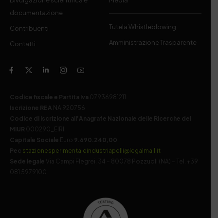
documentazione
Tutela Whistleblowing
Contribuenti
Amministrazione Trasparente
Contatti
Codice fiscale e Partita Iva
07936981211
Iscrizione REA
NA 920756
Codice di iscrizione all’Anagrafe Nazionale delle Ricerche del
MIUR
000290_EIRI
Capitale Sociale
Euro
9.690.240,00
Pec
stazionesperimentaleindustriapelli@legalmail.it
Sede legale
Via Campi Flegrei, 34 – 80078 Pozzuoli (NA) – Tel. +39
081 5979100