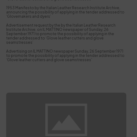
1953 Manifesto by the Italian Leather Research Institute Archive,
announcing the possibility of applying in the tender addressed to
‘Glovemakers and dyers’
Advertisement request by the by the Italian Leather Research
Institute Archive, on IL MATTINO newspaper of Sunday, 26
September 1971 to promote the possibility of applying in the
tender addressed to ‘Glove leather cutters and glove
seamstresses’
Advertising on IL MATTINO newspaper Sunday, 26 September 1971
to promote the possibility of applying in the tender addressed to
‘Glove leather cutters and glove seamstresses’