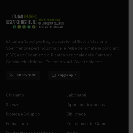
Istituita a Napoli per Regio Decreto nel 1885, la Stazione
Sperimentale per l’Industria delle Pelli e delle materie concianti
(SSIP) è un Organismo di Ricerca Nazionale delle Camere di
Commercio di Napoli, Toscana Nord-Ovest e Vicenza.
081 597 91 00
ssip@ssip.it
Chi siamo
Laboratori
Servizi
Dipartimenti di ricerca
Ricerca e Sviluppo
Biblioteca
Formazione
Politecnico del Cuoio
Divulgazione scientifica e
Media