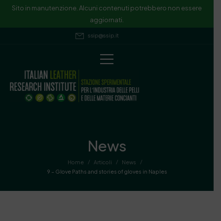
Sito in manutenzione. Alcuni contenuti potrebbero non essere
aggiornati.
ssip@ssip.it
News
/
/
/
Home
Articoli
News
9 – Glove Paths and stories of gloves in Naples