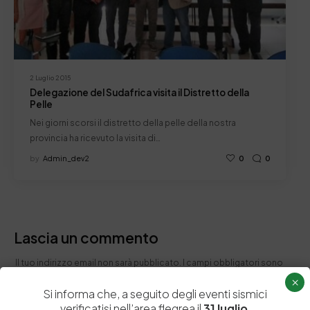
2 Luglio 2015
Delegazione del Sudafrica visita il Distretto della
Pelle
Nei giorni scorsi il distretto della pelle della nostra
provincia ha ricevuto la visita di…
by
Admin_dev2
0
0
Lascia un commento
Il tuo indirizzo email non sarà pubblicato.
I campi obbligatori sono
contrassegnati
*
×
Si informa che, a seguito degli eventi sismici
verificatisi nell’area flegrea il
31 luglio
,