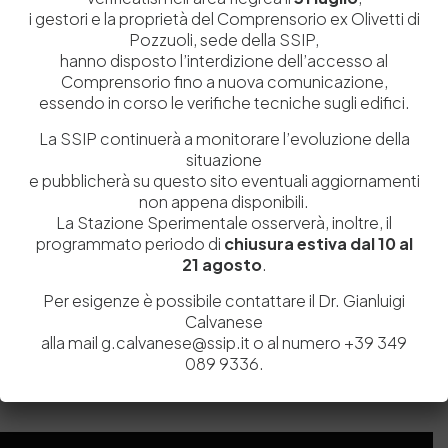
i gestori e la proprietà del Comprensorio ex Olivetti di
Pozzuoli, sede della SSIP,
hanno disposto l’interdizione dell’accesso al
Comprensorio fino a nuova comunicazione,
essendo in corso le verifiche tecniche sugli edifici.
La SSIP continuerà a monitorare l’evoluzione della
situazione
e pubblicherà su questo sito eventuali aggiornamenti
non appena disponibili.
La Stazione Sperimentale osserverà, inoltre, il
programmato periodo di
chiusura estiva dal 10 al
Salva il mio nome, email e sito web in questo browser per la
21 agosto
.
prossima volta che commento.
Per esigenze è possibile contattare il Dr. Gianluigi
Calvanese
Post Comment
alla mail g.calvanese@ssip.it o al numero +39 349
089 9336.