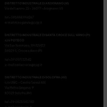
DISTRETTO INDUSTRIALE DI ARZIGNANO (VI)
Via del Lavoro, 22 – 36077 – Arzignano (VI)
tel +390444 994267
e-mail m.nogarole@ssip.it
DISTRETTO INDUSTRIALE DI SANTA CROCE SULL’ARNO (PI)
c/o POTECO
Via San Tommaso, 119/121/123
56029 S. Croce s/Arno (PI)
tel +39 0571 32542
e-mail santacroce@ssip.it
DISTRETTO INDUSTRIALE DI SOLOFRA (AV)
c/o UNIC – Centro Servizi ASI
Via Melito Iangano, 9
83029 Solofra (AV)
tel +39 0825 582740