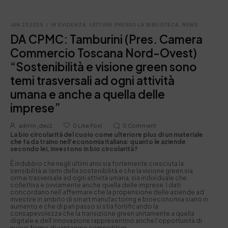
JAN 23 2025
/
IN EVIDENZA
,
LETTURE PRESSO LA BIBLIOTECA
,
NEWS
DA CPMC: Tamburini (Pres. Camera
Commercio Toscana Nord-Ovest)
“Sostenibilità e visione green sono
temi trasversali ad ogni attività
umana e anche a quella delle
imprese”
admin_dev2
0
Like Post
0
Comment
La bio circolarità del cuoio come ulteriore plus di un materiale
che fa da traino nell’economia italiana: quanto le aziende
secondo lei, investono in bio circolarità?
È indubbio che negli ultimi anni sia fortemente cresciuta la
sensibilità ai temi della sostenibilità e che la visione green sia
ormai trasversale ad ogni attività umana, sia individuale che
collettiva e ovviamente anche quella delle imprese. I dati
concordano nell’affermare che la propensione delle aziende ad
investire in ambito di smart manufactoring e bioeconomia siano in
aumento e che di pari passo si stia fortificando la
consapevolezza che la transizione green unitamente a quella
digitale e dell’innovazione rappresentino anche l’opportunità di
nuove forme di vantaggio competitivo.