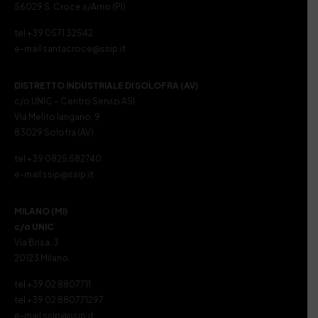
56029 S. Croce s/Arno (PI)
tel +39 0571 32542
e-mail santacroce@ssip.it
DISTRETTO INDUSTRIALE DI SOLOFRA (AV)
c/o UNIC – Centro Servizi ASI
Via Melito Iangano, 9
83029 Solofra (AV)
tel +39 0825 582740
e-mail ssip@ssip.it
MILANO (MI)
c/o UNIC
Via Brisa, 3
20123 Milano
tel +39 02 8807711
tel +39 02 880771297
e-mail ssip@ssip.it