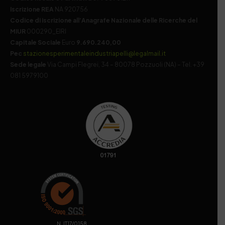
Iscrizione REA
NA 920756
Codice di iscrizione all’Anagrafe Nazionale delle Ricerche del
MIUR
000290_EIRI
Capitale Sociale
Euro
9.690.240,00
Pec
stazionesperimentaleindustriapelli@legalmail.it
Sede legale
Via Campi Flegrei, 34 – 80078 Pozzuoli (NA) – Tel. +39
081 5979100
. N. IT17/0158