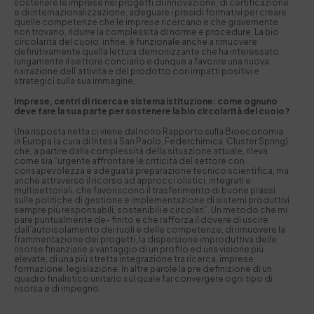
sostenere le imprese nei progetti di innovazione, di certificazione
e di internazionalizzazione, adeguare i presidi formativi per creare
quelle competenze che le imprese ricercano e che gravemente
non trovano, ridurre la complessità di norme e procedure. La bio
circolarità del cuoio, infine, è funzionale anche a rimuovere
definitivamente quella lettura demonizzante che ha interessato
lungamente il settore conciario e dunque a favorire una nuova
narrazione dell’attività e del prodotto con impatti positivi e
strategici sulla sua immagine.
Imprese, centri di ricerca e sistema istituzione: come ognuno
deve fare la sua parte per sostenere la bio circolarità del cuoio?
Una risposta netta ci viene dal nono Rapporto sulla Bioeconomia
in Europa (a cura di Intesa San Paolo, Federchimica, Cluster Spring)
che, a partire dalla complessità della situazione attuale, rileva
come sia “urgente affrontare le criticità del settore con
consapevolezza e adeguata preparazione tecnico scientifica, ma
anche attraverso il ricorso ad approcci olistici, integrati e
multisettoriali, che favoriscono il trasferimento di buone prassi
sulle politiche di gestione e implementazione di sistemi produttivi
sempre più responsabili, sostenibili e circolari”. Un metodo che mi
pare puntualmente de- finito e che rafforza il dovere di uscire
dall’autoisolamento dei ruoli e delle competenze, di rimuovere la
frammentazione dei progetti, la dispersione improduttiva delle
risorse finanziarie a vantaggio di un profilo ed una visione più
elevate, di una più stretta integrazione tra ricerca, imprese,
formazione, legislazione. In altre parole la pre definizione di un
quadro finalistico unitario sul quale far convergere ogni tipo di
risorsa e di impegno.