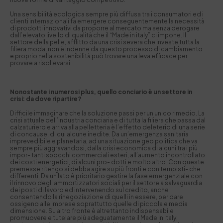
Una sensibilità ecologica sempre più diffusa tra i consumatori ed i
clienti internazionali fa emergere conseguentemente la necessità
di prodotti innovativi da proporre al mercato ma senza derogare
dall’elevato livello di qualità che il “Made in italy” ci impone. Il
settore della pelle, afflitto da una crisi severa che investe tutta la
filiera moda, non è indenne da questo processo di cambiamento
e proprio nella sostenibilità può trovare una leva efficace per
provare a risollevarsi.
Nonostante i numerosi plus, quello conciario è un settore in
crisi: da dove ripartire?
Difficile immaginare che la soluzione passi per un unico rimedio. La
crisi attuale dell’industria conciaria e di tutta la filiera che passa dal
calzaturiero e arriva alla pelletteria è l’effetto deleterio di una serie
di concause, di cui alcune inedite. Da un’emergenza sanitaria
imprevedibile e planetaria, ad una situazione geo politica che va
sempre più aggravandosi, dalla crisi economica di alcuni tra i più
impor- tanti sbocchi commerciali esteri, all’aumento incontrollato
dei costi energetici, di alcuni pro- dotti e molto altro. Con queste
premesse ritengo si debba agire su più fronti e con tempisti- che
differenti. Da un lato è prioritario gestire la fase emergenziale con
il rinnovo degli ammortizzatori sociali per il settore a salvaguardia
dei posti di lavoro ed intervenendo sul credito, anche
consentendo la rinegoziazione di quelli in essere, per dare
ossigeno alle imprese soprattutto quelle di piccola e media
dimensione. Su altro fronte è altrettanto indispensabile
promuovere e tutelare più adeguatamente il Made in Italy,