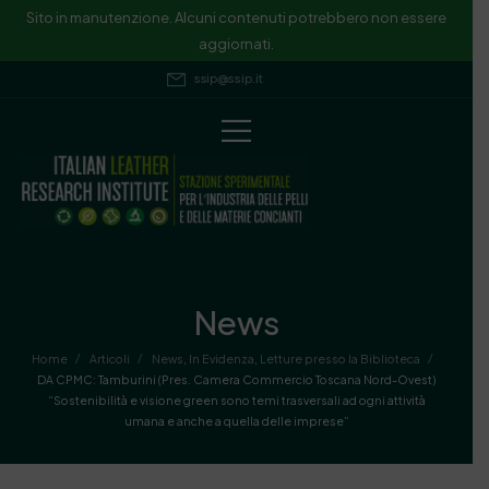
Sito in manutenzione. Alcuni contenuti potrebbero non essere
aggiornati.
ssip@ssip.it
News
/
/
/
Home
Articoli
News
,
In Evidenza
,
Letture presso la Biblioteca
DA CPMC: Tamburini (Pres. Camera Commercio Toscana Nord-Ovest)
“Sostenibilità e visione green sono temi trasversali ad ogni attività
umana e anche a quella delle imprese”