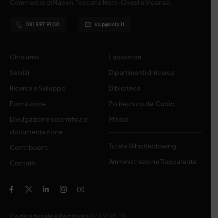
Commercio di Napoli, Toscana Nord-Ovest e Vicenza.
081 597 91 00
ssip@ssip.it
Chi siamo
Laboratori
Servizi
Dipartimenti di ricerca
Ricerca e Sviluppo
Biblioteca
Formazione
Politecnico del Cuoio
Divulgazione scientifica e
Media
documentazione
Tutela Whistleblowing
Contribuenti
Amministrazione Trasparente
Contatti
Codice fiscale e Partita Iva
07936981211