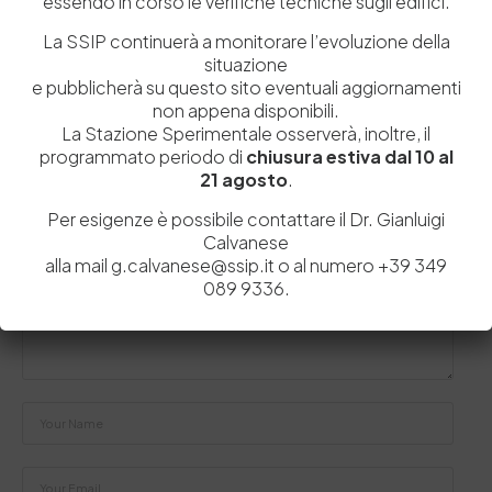
essendo in corso le verifiche tecniche sugli edifici.
by
Admin_dev2
0
0
La SSIP continuerà a monitorare l’evoluzione della
situazione
e pubblicherà su questo sito eventuali aggiornamenti
non appena disponibili.
La Stazione Sperimentale osserverà, inoltre, il
Lascia un commento
programmato periodo di
chiusura estiva dal 10 al
21 agosto
.
Il tuo indirizzo email non sarà pubblicato.
I campi obbligatori sono
Per esigenze è possibile contattare il Dr. Gianluigi
contrassegnati
*
Calvanese
alla mail g.calvanese@ssip.it o al numero +39 349
089 9336.