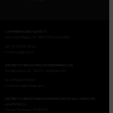
COMPRENSORIO OLIVETTI
Via Campi Flegrei, 34 – 80078 Pozzuoli (NA)
tel +39 081 597 91 00
e-mail ssip@ssip.it
DISTRETTO INDUSTRIALE DI ARZIGNANO (VI)
Via del Lavoro, 22 – 36077 – Arzignano (VI)
tel +390444 994267
e-mail m.nogarole@ssip.it
DISTRETTO INDUSTRIALE DI SANTA CROCE SULL’ARNO (PI)
c/o POTECO
Via San Tommaso, 119/121/123