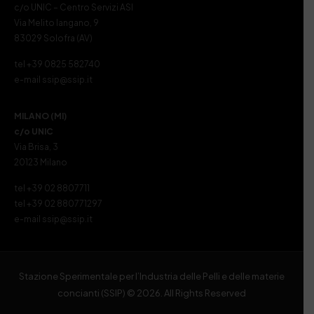
c/o UNIC – Centro Servizi ASI
Via Melito Iangano, 9
83029 Solofra (AV)
tel +39 0825 582740
e-mail ssip@ssip.it
MILANO (MI)
c/o UNIC
Via Brisa, 3
20123 Milano
tel +39 02 8807711
tel +39 02 880771297
e-mail ssip@ssip.it
Stazione Sperimentale per l’Industria delle Pelli e delle materie
concianti (SSIP) © 2026. All Rights Reserved