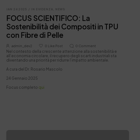
JAN 24 2025
/
IN EVIDENZA
,
NEWS
FOCUS SCIENTIFICO: La
Sostenibilità dei Compositi in TPU
con Fibre di Pelle
admin_dev2
0
Like Post
0
Comment
Nel contesto della crescente attenzione alla sostenibilità e
all’economia circolare, il recupero degli scarti industriali sta
diventando una priorità per ridurre l’impatto ambientale.
A cura del Dr. Rosario Mascolo
24 Gennaio 2025
Focus completo
qui