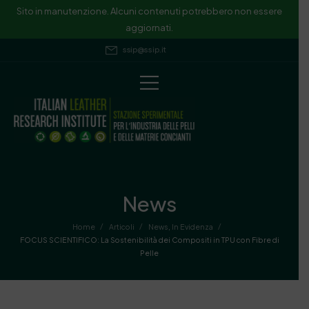
Sito in manutenzione. Alcuni contenuti potrebbero non essere
aggiornati.
ssip@ssip.it
News
/
/
/
Home
Articoli
News
,
In Evidenza
FOCUS SCIENTIFICO: La Sostenibilità dei Compositi in TPU con Fibre di
Pelle