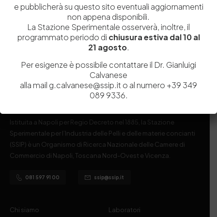
e pubblicherà su questo sito eventuali aggiornamenti
non appena disponibili.
La Stazione Sperimentale osserverà, inoltre, il
programmato periodo di
chiusura estiva dal 10 al
21 agosto
.
Per esigenze è possibile contattare il Dr. Gianluigi
Calvanese
alla mail g.calvanese@ssip.it o al numero +39 349
089 9336.
Istituita a Napoli per Regio Decreto nel 1885, la Stazione
Sperimentale per l’Industria delle Pelli e delle materie concianti
(SSIP) è un Organismo di Ricerca Nazionale delle Camere di
Commercio di Napoli, Toscana Nord-Ovest e Vicenza.
081 597 91 00
ssip@ssip.it
Chi siamo
Laboratori