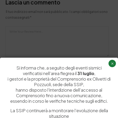
Lascia un commento
Il tuo indirizzo email non sarà pubblicato.
I campi obbligatori sono
contrassegnati
*
×
Si informa che, a seguito degli eventi sismici
verificatisi nell’area flegrea il
31 luglio
,
i gestori e la proprietà del Comprensorio ex Olivetti di
Pozzuoli, sede della SSIP,
hanno disposto l’interdizione dell’accesso al
Comprensorio fino a nuova comunicazione,
Salva il mio nome, email e sito web in questo browser per la
essendo in corso le verifiche tecniche sugli edifici.
prossima volta che commento.
La SSIP continuerà a monitorare l’evoluzione della
situazione
Post Comment