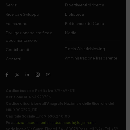
Servizi
Dipartimenti di ricerca
Ricerca e Sviluppo
Biblioteca
Formazione
Politecnico del Cuoio
Divulgazione scientifica e
Media
documentazione
Tutela Whistleblowing
Contribuenti
Amministrazione Trasparente
Contatti
Codice fiscale e Partita Iva
07936981211
Iscrizione REA
NA 920756
Codice di iscrizione all’Anagrafe Nazionale delle Ricerche del
MIUR
000290_EIRI
Capitale Sociale
Euro
9.690.240,00
Pec
stazionesperimentaleindustriapelli@legalmail.it
Sede legale
Via Campi Flegrei, 34 – 80078 Pozzuoli (NA) – Tel. +39