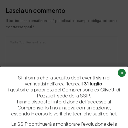
Lascia un commento
Il tuo indirizzo email non sarà pubblicato.
I campi obbligatori sono
contrassegnati
*
×
Si informa che, a seguito degli eventi sismici
verificatisi nell’area flegrea il
31 luglio
,
i gestori e la proprietà del Comprensorio ex Olivetti di
Pozzuoli, sede della SSIP,
hanno disposto l’interdizione dell’accesso al
Comprensorio fino a nuova comunicazione,
Salva il mio nome, email e sito web in questo browser per la
essendo in corso le verifiche tecniche sugli edifici.
prossima volta che commento.
La SSIP continuerà a monitorare l’evoluzione della