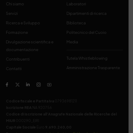
Chi siamo
Laboratori
Servizi
Dipartimenti di ricerca
Ricerca e Sviluppo
Biblioteca
Formazione
Politecnico del Cuoio
Divulgazione scientifica e
Media
documentazione
Tutela Whistleblowing
Contribuenti
Amministrazione Trasparente
Contatti
Codice fiscale e Partita Iva
07936981211
Iscrizione REA
NA 920756
Codice di iscrizione all’Anagrafe Nazionale delle Ricerche del
MIUR
000290_EIRI
Capitale Sociale
Euro
9.690.240,00