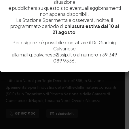
situazione
e pubblicherà su questo sito eventuali aggiornamenti
Post Comment
non appena disponibili.
La Stazione Sperimentale osserverà, inoltre, il
programmato periodo di
chiusura estiva dal 10 al
21 agosto
.
Per esigenze è possibile contattare il Dr. Gianluigi
Calvanese
alla mail g.calvanese@ssip.it o al numero +39 349
089 9336.
Istituita a Napoli per Regio Decreto nel 1885, la Stazione
Sperimentale per l’Industria delle Pelli e delle materie concianti
(SSIP) è un Organismo di Ricerca Nazionale delle Camere di
Commercio di Napoli, Toscana Nord-Ovest e Vicenza.
081 597 91 00
ssip@ssip.it