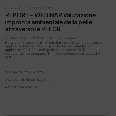
JAN 30 2025
/
IN EVIDENZA
,
NEWS
REPORT – WEBINAR Valutazione
impronta ambientale della pelle
attraverso le PEFCR
admin_dev2
0
Like Post
0
Comment
Nel workshop si sono affrontati alcuni aspetti generali, teorici e
applicativi di uno studio PEF. (product environmental footprint)
applicato all’industria della pelle, con l’obbiettivo di
comprenderne i vantaggi e i limiti considerando casi di studio
reali.
Webinar del 29-01-2025
A cura del Dr. Marco Nogarole
Report completo
qui