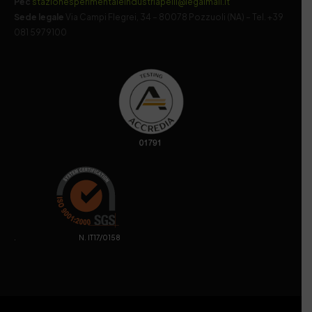
Pec
stazionesperimentaleindustriapelli@legalmail.it
Sede legale
Via Campi Flegrei, 34 – 80078 Pozzuoli (NA) – Tel. +39
081 5979100
. N. IT17/0158