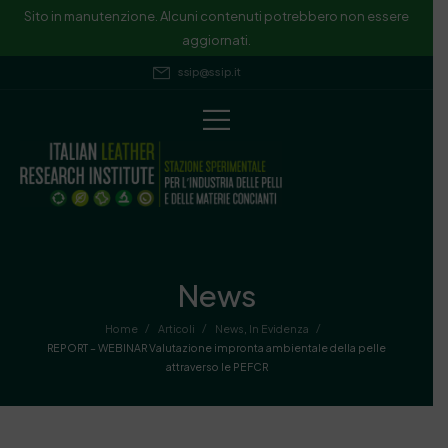
Sito in manutenzione. Alcuni contenuti potrebbero non essere
aggiornati.
ssip@ssip.it
News
/
/
/
Home
Articoli
News
,
In Evidenza
REPORT – WEBINAR Valutazione impronta ambientale della pelle
attraverso le PEFCR