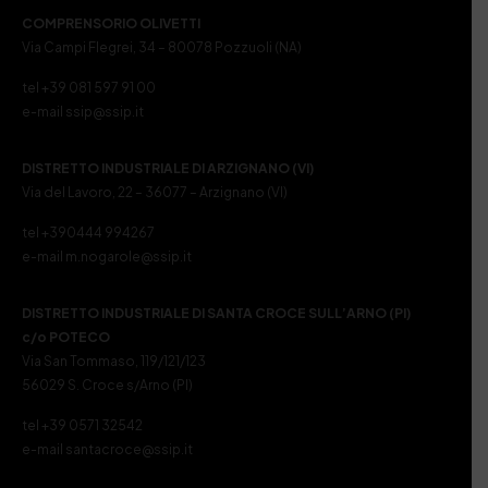
COMPRENSORIO OLIVETTI
Via Campi Flegrei, 34 – 80078 Pozzuoli (NA)
tel +39 081 597 91 00
e-mail ssip@ssip.it
DISTRETTO INDUSTRIALE DI ARZIGNANO (VI)
Via del Lavoro, 22 – 36077 – Arzignano (VI)
tel +390444 994267
e-mail m.nogarole@ssip.it
DISTRETTO INDUSTRIALE DI SANTA CROCE SULL’ARNO (PI)
c/o POTECO
Via San Tommaso, 119/121/123
56029 S. Croce s/Arno (PI)
tel +39 0571 32542
e-mail santacroce@ssip.it