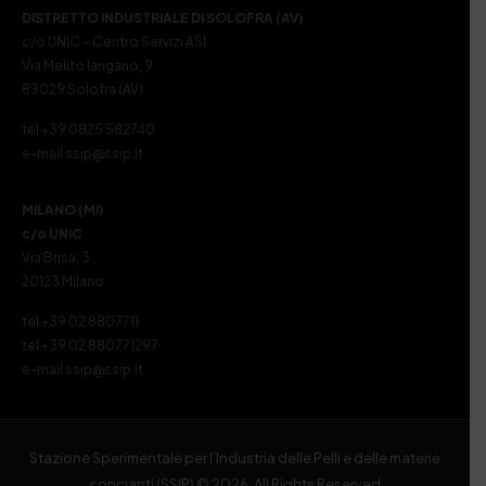
DISTRETTO INDUSTRIALE DI SOLOFRA (AV)
c/o UNIC – Centro Servizi ASI
Via Melito Iangano, 9
83029 Solofra (AV)
tel +39 0825 582740
e-mail ssip@ssip.it
MILANO (MI)
c/o UNIC
Via Brisa, 3
20123 Milano
tel +39 02 8807711
tel +39 02 880771297
e-mail ssip@ssip.it
Stazione Sperimentale per l’Industria delle Pelli e delle materie
concianti (SSIP) © 2026. All Rights Reserved