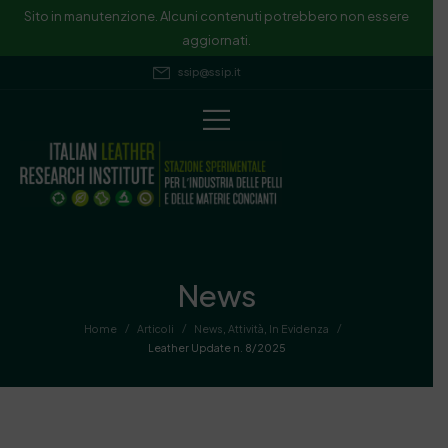
Sito in manutenzione. Alcuni contenuti potrebbero non essere
aggiornati.
ssip@ssip.it
News
/
/
/
Home
Articoli
News
,
Attività
,
In Evidenza
Leather Update n. 8/2025