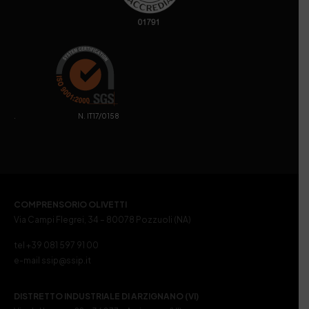
. N. IT17/0158
COMPRENSORIO OLIVETTI
Via Campi Flegrei, 34 – 80078 Pozzuoli (NA)
tel +39 081 597 91 00
e-mail ssip@ssip.it
DISTRETTO INDUSTRIALE DI ARZIGNANO (VI)