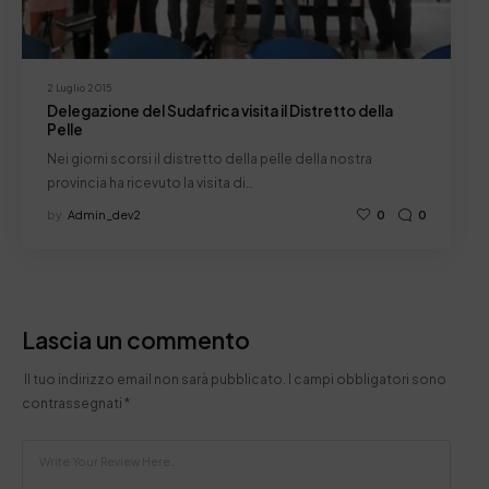
2 Luglio 2015
Delegazione del Sudafrica visita il Distretto della
Pelle
Nei giorni scorsi il distretto della pelle della nostra
provincia ha ricevuto la visita di…
by
Admin_dev2
0
0
Lascia un commento
Il tuo indirizzo email non sarà pubblicato.
I campi obbligatori sono
contrassegnati
*