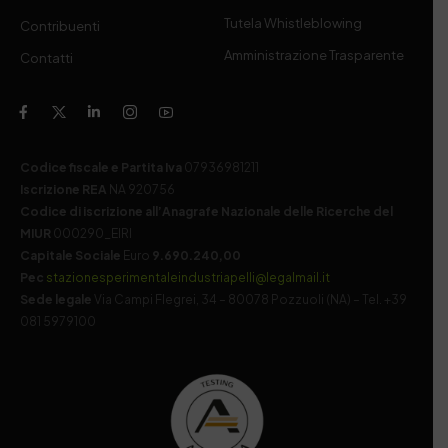
Tutela Whistleblowing
Contribuenti
Amministrazione Trasparente
Contatti
Codice fiscale e Partita Iva
07936981211
Iscrizione REA
NA 920756
Codice di iscrizione all’Anagrafe Nazionale delle Ricerche del
MIUR
000290_EIRI
Capitale Sociale
Euro
9.690.240,00
Pec
stazionesperimentaleindustriapelli@legalmail.it
Sede legale
Via Campi Flegrei, 34 – 80078 Pozzuoli (NA) – Tel. +39
081 5979100