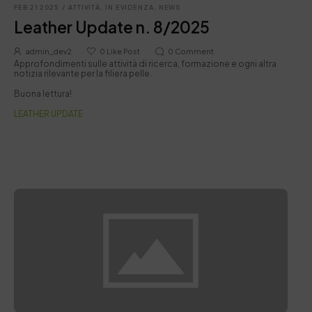
FEB 21 2025
/
ATTIVITÀ
,
IN EVIDENZA
,
NEWS
Leather Update n. 8/2025
admin_dev2
0
Like Post
0
Comment
Approfondimenti sulle attività di ricerca, formazione e ogni altra
notizia rilevante per la filiera pelle.
Buona lettura!
LEATHER UPDATE