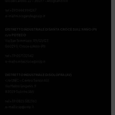
Via del Lavoro, 22 – 36077 – Arzignano (VI)
tel +390444 994267
e-mail m.nogarole@ssip.it
DISTRETTO INDUSTRIALE DI SANTA CROCE SULL’ARNO (PI)
c/o POTECO
Via San Tommaso, 119/121/123
56029 S. Croce s/Arno (PI)
tel +39 0571 32542
e-mail santacroce@ssip.it
DISTRETTO INDUSTRIALE DI SOLOFRA (AV)
c/o UNIC – Centro Servizi ASI
Via Melito Iangano, 9
83029 Solofra (AV)
tel +39 0825 582740
e-mail ssip@ssip.it