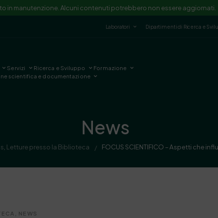
ito in manutenzione. Alcuni contenuti potrebbero non essere aggiornati.
Laboratori
Dipartimenti di Ricerca e Svi
Servizi
Ricerca e Sviluppo
Formazione
one scientifica e documentazione
News
us
,
Letture presso la Biblioteca
FOCUS SCIENTIFICO – Aspetti che influ
/
TECA
,
NEWS