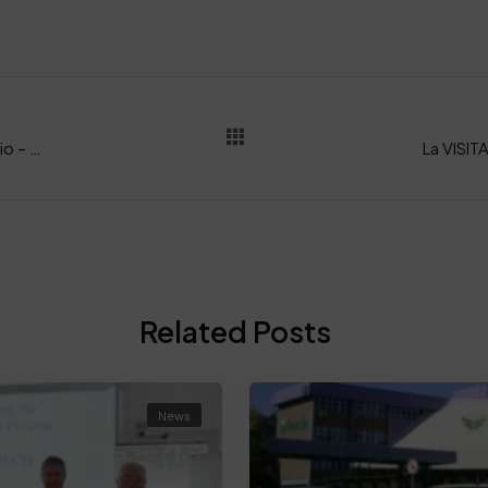
RIVISTA – World Leather & Leatherbiz Febbraio – Marzo 2025
Related Posts
News