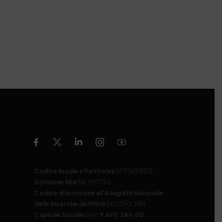
Codice fiscale e Partita Iva
07936981211
Iscrizione REA
NA 920756
Codice di iscrizione all’Anagrafe Nazionale
delle Ricerche del MIUR
000290_EIRI
Capitale Sociale
Euro
9.690.240,00