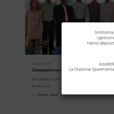
Si informa 
i gestori
hanno dispost
e pubbl
2 Luglio 2015
La Stazione Sperimental
Delegazione del Sudafrica visita il Dist
Nei giorni scorsi il distretto della pelle della 
la visita di…
by
Admin_dev2