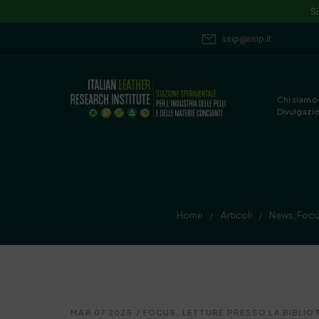
S
ssip@ssip.it
Chi siamo
Divulgazi
Home
Articoli
News
,
Foc
/
/
MAR 07 2025
/
FOCUS
,
LETTURE PRESSO LA BIBLIO