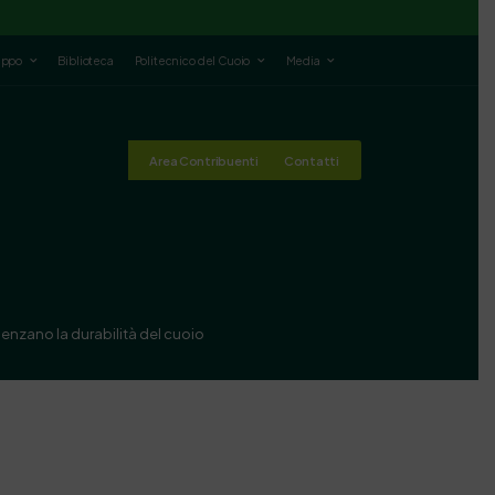
luppo
Biblioteca
Politecnico del Cuoio
Media
Area Contribuenti
Contatti
enzano la durabilità del cuoio