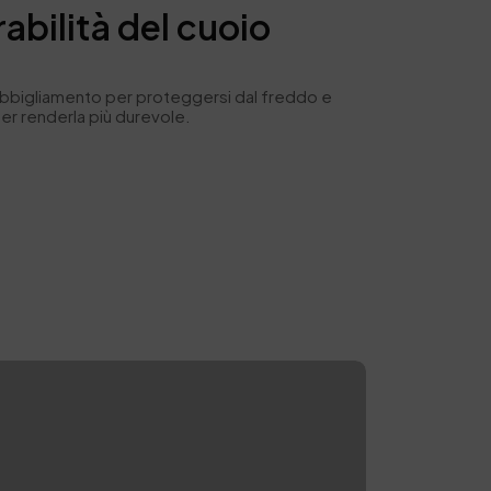
bilità del cuoio
me abbigliamento per proteggersi dal freddo e
per renderla più durevole.