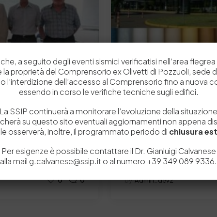
che, a seguito degli eventi sismici verificatisi nell’area flegrea 
 e la proprietà del Comprensorio ex Olivetti di Pozzuoli, sede d
o l’interdizione dell’accesso al Comprensorio fino a nuova 
essendo in corso le verifiche tecniche sugli edifici.
La SSIP continuerà a monitorare l’evoluzione della situazion
icherà su questo sito eventuali aggiornamenti non appena disp
2 Luglio 2015
e osserverà, inoltre, il programmato periodo di
chiusura est
retto della Pelle
XXXIII Congresso IULT
nostra provincia ha ricevuto
ABQTIC is the association c
Per esigenze è possibile contattare il Dr. Gianluigi Calvanese
alla mail g.calvanese@ssip.it o al numero +39 349 089 9336.
the XXXIII IULTCS CONGRE
0
0
by
Admin_dev2