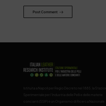
Post Comment
Istituita a Napoli per Regio Decreto nel 1885, la Stazi
Sperimentale per l’Industria delle Pelli e delle materie
concianti (SSIP) è un Organismo di Ricerca Nazionale