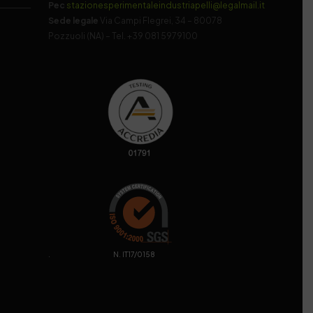
Pec
stazionesperimentaleindustriapelli@legalmail.it
Sede legale
Via Campi Flegrei, 34 – 80078
Pozzuoli (NA) – Tel. +39 081 5979100
. N. IT17/0158