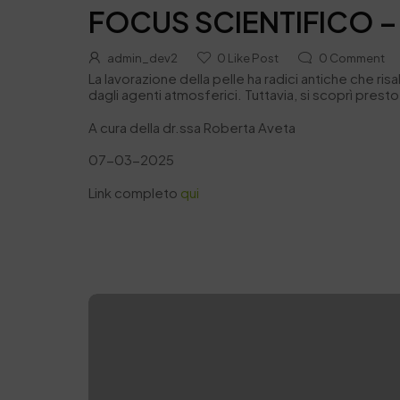
FOCUS SCIENTIFICO – As
admin_dev2
0
Like Post
0
Comment
La lavorazione della pelle ha radici antiche che ri
dagli agenti atmosferici. Tuttavia, si scoprì prest
A cura della dr.ssa Roberta Aveta
07-03-2025
Link completo
qui