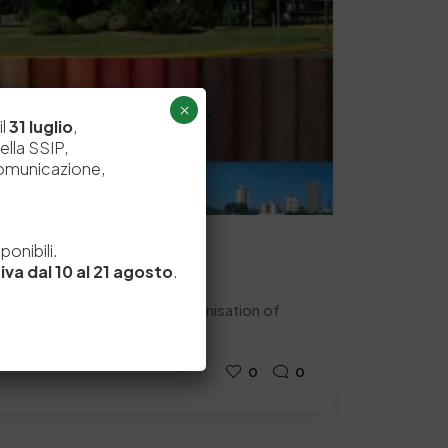
×
il
31 luglio
,
ella SSIP,
comunicazione,
e
onibili.
iva dal 10 al 21 agosto
.
CS 2015
urrently in charge of the organisation of
SS…
0
0