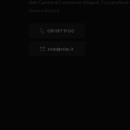
delle Camere di Commercio di Napoli, Toscana Nord
Ovest e Vicenza.
081 597 91 00
ssip@ssip.it