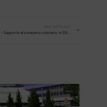
NEXT ARTICOLO
La VISITA – Supporto al comparto conciario: in SSIP incontro con Dirigente MIMIT e delegazione MICS
News