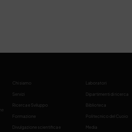
Chi siamo
Laboratori
Servizi
Dipartimenti di ricerca
Ricerca e Sviluppo
Biblioteca
one
Formazione
Politecnico del Cuoio
Divulgazione scientifica e
Media